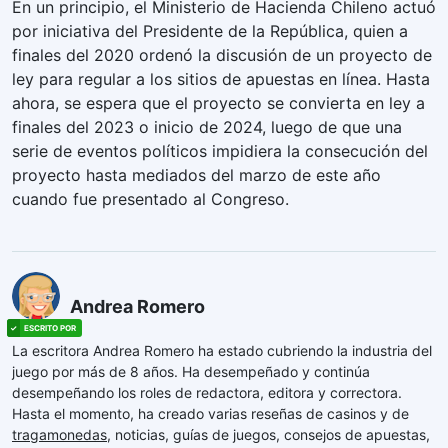
En un principio, el Ministerio de Hacienda Chileno actuó
por iniciativa del Presidente de la República, quien a
finales del 2020 ordenó la discusión de un proyecto de
ley para regular a los sitios de apuestas en línea. Hasta
ahora, se espera que el proyecto se convierta en ley a
finales del 2023 o inicio de 2024, luego de que una
serie de eventos políticos impidiera la consecución del
proyecto hasta mediados del marzo de este año
cuando fue presentado al Congreso.
Andrea Romero
La escritora Andrea Romero ha estado cubriendo la industria del
juego por más de 8 años. Ha desempeñado y continúa
desempeñando los roles de redactora, editora y correctora.
Hasta el momento, ha creado varias reseñas de casinos y de
tragamonedas
, noticias, guías de juegos, consejos de apuestas,