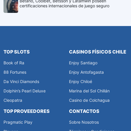
Betano, Coolbet, Betsson y Latamwin poseen
certificaciones internacionales de juego seguro
TOP SLOTS
CASINOS FÍSICOS CHILE
Book of Ra
Enjoy Santiago
88 Fortunes
Enjoy Antofagasta
Da Vinci Diamonds
Enjoy Chiloé
Dolphin’s Pearl Deluxe
Marina del Sol Chillán
Cleopatra
Casino de Colchagua
TOP PROVEEDORES
CONTACTOS
Pragmatic Play
Sobre Nosotros