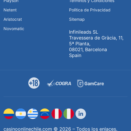
Playson
Términos y Condiciones
Netent
Política de Privacidad
Aristocrat
Sitemap
Novomatic
Infinileads SL
Travessera de Gràcia, 11,
5ª Planta,
08021, Barcelona
Spain
casinoonlinechile.com © 2026 – Todos los enlaces,