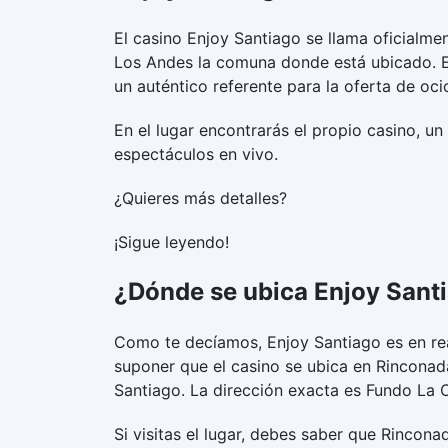
El casino Enjoy Santiago se llama oficialm
Los Andes la comuna donde está ubicado. 
un auténtico referente para la oferta de oci
En el lugar encontrarás el propio casino, un
espectáculos en vivo.
¿Quieres más detalles?
¡Sigue leyendo!
¿Dónde se ubica Enjoy Sant
Como te decíamos, Enjoy Santiago es en real
suponer que el casino se ubica en Rinconada
Santiago. La dirección exacta es Fundo La 
Si visitas el lugar, debes saber que Rincon