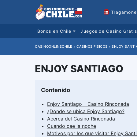
Tragamone
Bonos en Chile
Juegos de Casino Gratis
▼
CASINOONLINECHILE
»
CASINOS FISICOS
»
ENJOY SANTI
ENJOY SANTIAGO
Contenido
Enjoy Santiago – Casino Rinconada
¿Dónde se ubica Enjoy Santiago?
Acerca del Casino Rinconada
Cuando cae la noche
Motivos por los que visitar Enjoy Sant