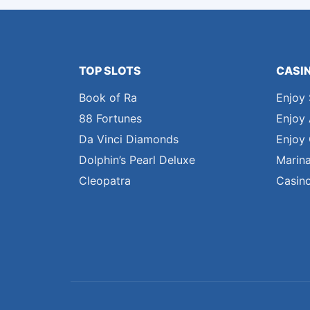
TOP SLOTS
CASIN
Book of Ra
Enjoy 
88 Fortunes
Enjoy
Da Vinci Diamonds
Enjoy 
Dolphin’s Pearl Deluxe
Marina
Cleopatra
Casin