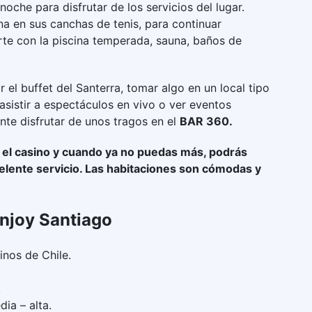
noche para disfrutar de los servicios del lugar.
a en sus canchas de tenis, para continuar
rte con la piscina temperada, sauna, baños de
 el buffet del Santerra, tomar algo en un local tipo
sistir a espectáculos en vivo o ver eventos
nte disfrutar de unos tragos en el
BAR 360.
n el casino y cuando ya no puedas más, podrás
celente servicio. Las habitaciones son cómodas y
Enjoy Santiago
nos de Chile.
.
dia – alta.