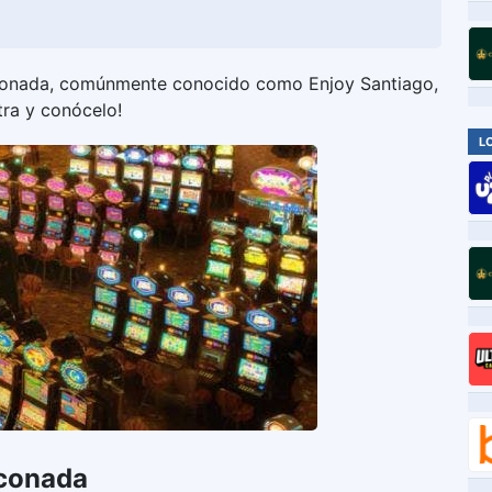
Rinconada, comúnmente conocido como Enjoy Santiago,
tra y conócelo!
L
nconada