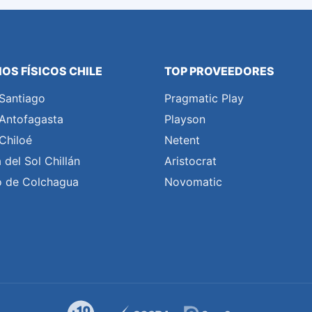
OS FÍSICOS CHILE
TOP PROVEEDORES
Santiago
Pragmatic Play
 Antofagasta
Playson
Chiloé
Netent
 del Sol Chillán
Aristocrat
o de Colchagua
Novomatic