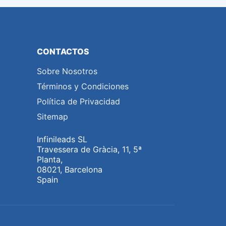
CONTACTOS
Sobre Nosotros
Términos y Condiciones
Política de Privacidad
Sitemap
Infinileads SL
Travessera de Gràcia, 11, 5ª
Planta,
08021, Barcelona
Spain