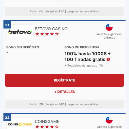
Publi | +18 | Se aplican T&C | Juega con responsabilidad
21
★★★★☆
Acepta jugadores
chilenos
-
100% hasta 1000$ +
100 Tiradas gratis
Requisitos de apuesta 40x
REGÍSTRATE
+ DETALLES
Publi | +18 | Se aplican T&C | Juega con responsabilidad
22
★★★★☆
Acepta jugadores