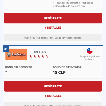
Total por los primeros 1 depósitos
Requisitos de apuesta 35x
REGÍSTRATE
+ DETALLES
Publi | +18 | Se aplican T&C | Juega con responsabilidad
31
★★★★☆
Acepta jugadores
chilenos
-
1$ CLP
REGÍSTRATE
+ DETALLES
Publi | +18 | Se aplican T&C | Juega con responsabilidad