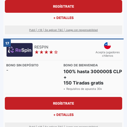
REGÍSTRATE
+ DETALLES
Publi | +18 | Se aplican T&C | Juega con responsabilidad
17
★★★★☆
Acepta jugadores
chilenos
-
100% hasta 300000$ CLP
+
150 Tiradas gratis
Requisitos de apuesta 30x
REGÍSTRATE
+ DETALLES
Publi | +18 | Se aplican T&C | Juega con responsabilidad