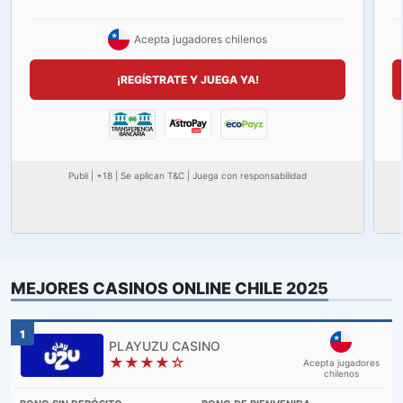
Acepta jugadores chilenos
¡REGÍSTRATE Y JUEGA YA!
Publi | +18 | Se aplican T&C | Juega con responsabilidad
MEJORES CASINOS ONLINE CHILE 2025
1
★★★★☆
Acepta jugadores
chilenos