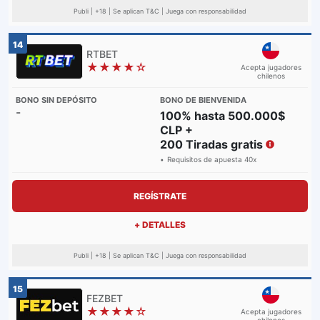
Publi | +18 | Se aplican T&C | Juega con responsabilidad
14
★★★★☆
Acepta jugadores
chilenos
-
100% hasta 500.000$
CLP +
200 Tiradas gratis
Requisitos de apuesta 40x
REGÍSTRATE
+ DETALLES
Publi | +18 | Se aplican T&C | Juega con responsabilidad
15
★★★★☆
Acepta jugadores