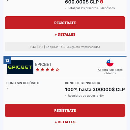
-
600.000$ CLP
Total por los primeros 3 depósitos
REGÍSTRATE
+ DETALLES
Publi | +18 | Se aplican T&C | Juega con responsabilidad
13
★★★★☆
Acepta jugadores
chilenos
-
100% hasta 300000$ CLP
Requisitos de apuesta 40x
REGÍSTRATE
+ DETALLES