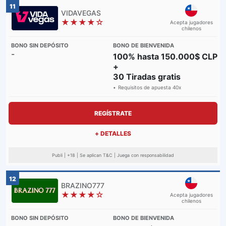
11
★★★★☆
Acepta jugadores
chilenos
-
100% hasta 150.000$ CLP
+
30 Tiradas gratis
Requisitos de apuesta 40x
REGÍSTRATE
+ DETALLES
Publi | +18 | Se aplican T&C | Juega con responsabilidad
12
★★★★☆
Acepta jugadores
chilenos