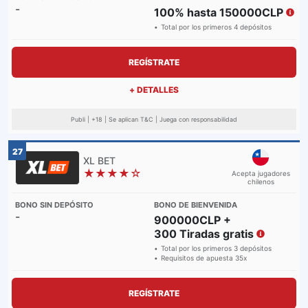
-
100% hasta 150000CLP
Total por los primeros 4 depósitos
REGÍSTRATE
+ DETALLES
Publi | +18 | Se aplican T&C | Juega con responsabilidad
27
★★★★☆
Acepta jugadores
chilenos
-
900000CLP +
300 Tiradas gratis
Total por los primeros 3 depósitos
Requisitos de apuesta 35x
REGÍSTRATE