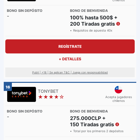
chilenos
-
100% hasta 500$ +
200 Tiradas gratis
Requisitos de apuesta 40x
REGÍSTRATE
+ DETALLES
Publi | +18 | Se aplican T&C | Juega con responsabilidad
16
★★★★☆
Acepta jugadores
chilenos
-
275.000CLP +
150 Tiradas gratis
Total por los primeros 2 depósitos