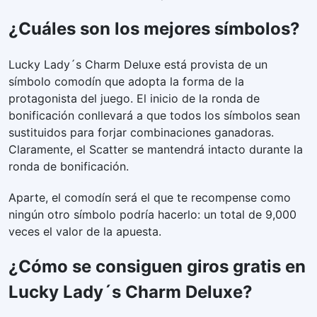
¿Cuáles son los mejores símbolos?
Lucky Lady´s Charm Deluxe está provista de un
símbolo comodín que adopta la forma de la
protagonista del juego. El inicio de la ronda de
bonificación conllevará a que todos los símbolos sean
sustituidos para forjar combinaciones ganadoras.
Claramente, el Scatter se mantendrá intacto durante la
ronda de bonificación.
Aparte, el comodín será el que te recompense como
ningún otro símbolo podría hacerlo: un total de 9,000
veces el valor de la apuesta.
¿Cómo se consiguen giros gratis en
Lucky Lady´s Charm Deluxe?