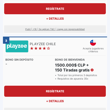
REGÍSTRATE
+ DETALLES
Publi | +18 | Se aplican T&C | Juega con responsabilidad
3
★★★★☆
Acepta jugadores
chilenos
-
1500.000$ CLP +
150 Tiradas gratis
Total por los primeros 3 depósitos
Requisitos de apuesta 35x
REGÍSTRATE
+ DETALLES