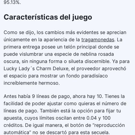
95.13%.
Características del juego
Como se dijo, los cambios más evidentes se aprecian
únicamente en la apariencia de la
tragamonedas
. La
primera entrega posee un telón principal donde se
puede vislumbrar una especie de neblina rosada
oscura, sin ninguna forma o silueta discernible. Ya para
Lucky Lady´s Charm Deluxe, el proveedor aprovechó
el espacio para mostrar un fondo paradisíaco
increíblemente hermoso.
Antes había 9 líneas de pago, ahora hay 10. Tienes la
facilidad de poder ajustar como quieras el número de
líneas de pago. También está la opción para fijar tu
apuesta, cuyos límites oscilan entre 0.04 y 100
créditos. De igual manera, el botón de “reproducción
automática” no se descartó para esta secuela.