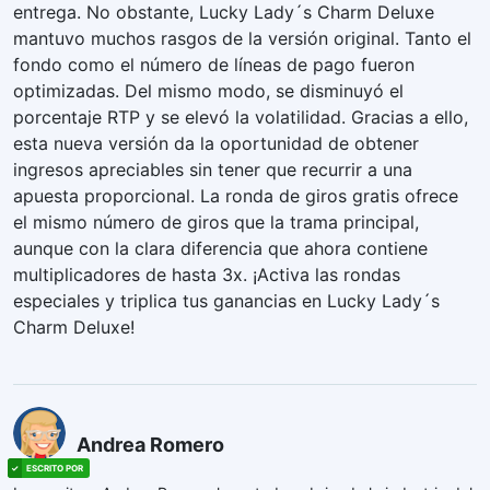
entrega. No obstante, Lucky Lady´s Charm Deluxe
mantuvo muchos rasgos de la versión original. Tanto el
fondo como el número de líneas de pago fueron
optimizadas. Del mismo modo, se disminuyó el
porcentaje RTP y se elevó la volatilidad. Gracias a ello,
esta nueva versión da la oportunidad de obtener
ingresos apreciables sin tener que recurrir a una
apuesta proporcional. La ronda de giros gratis ofrece
el mismo número de giros que la trama principal,
aunque con la clara diferencia que ahora contiene
multiplicadores de hasta 3x. ¡Activa las rondas
especiales y triplica tus ganancias en Lucky Lady´s
Charm Deluxe!
Andrea Romero