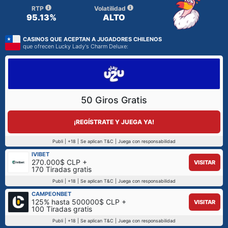
RTP
Volatilidad
95.13%
ALTO
CASINOS QUE ACEPTAN A JUGADORES CHILENOS
que ofrecen Lucky Lady's Charm Deluxe:
50 Giros Gratis
¡REGÍSTRATE Y JUEGA YA!
Publi | +18 | Se aplican T&C | Juega con responsabilidad
IVIBET
270.000$ CLP +
VISITAR
170 Tiradas gratis
Publi | +18 | Se aplican T&C | Juega con responsabilidad
CAMPEONBET
125% hasta 500000$ CLP +
VISITAR
100 Tiradas gratis
Publi | +18 | Se aplican T&C | Juega con responsabilidad