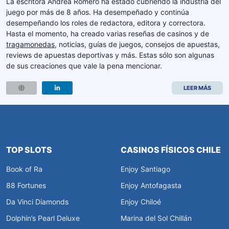
La escritora Andrea Romero ha estado cubriendo la industria del
juego por más de 8 años. Ha desempeñado y continúa
desempeñando los roles de redactora, editora y correctora.
Hasta el momento, ha creado varias reseñas de casinos y de
tragamonedas
, noticias, guías de juegos, consejos de apuestas,
reviews de apuestas deportivas y más. Estas sólo son algunas
de sus creaciones que vale la pena mencionar.
LEER MÁS
TOP SLOTS
CASINOS FÍSICOS CHILE
Book of Ra
Enjoy Santiago
88 Fortunes
Enjoy Antofagasta
Da Vinci Diamonds
Enjoy Chiloé
Dolphin’s Pearl Deluxe
Marina del Sol Chillán