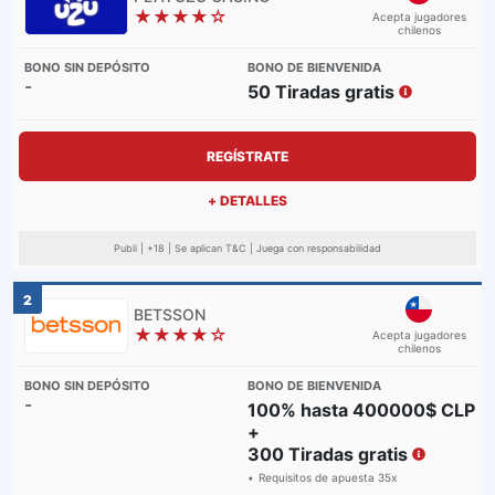
★★★★☆
Acepta jugadores
chilenos
-
50 Tiradas gratis
REGÍSTRATE
+ DETALLES
Publi | +18 | Se aplican T&C | Juega con responsabilidad
2
★★★★☆
Acepta jugadores
chilenos
-
100% hasta 400000$ CLP
+
300 Tiradas gratis
Requisitos de apuesta 35x