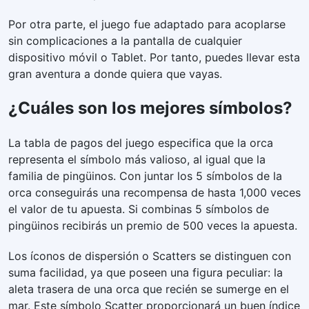
Por otra parte, el juego fue adaptado para acoplarse
sin complicaciones a la pantalla de cualquier
dispositivo móvil o Tablet. Por tanto, puedes llevar esta
gran aventura a donde quiera que vayas.
¿Cuáles son los mejores símbolos?
La tabla de pagos del juego especifica que la orca
representa el símbolo más valioso, al igual que la
familia de pingüinos. Con juntar los 5 símbolos de la
orca conseguirás una recompensa de hasta 1,000 veces
el valor de tu apuesta. Si combinas 5 símbolos de
pingüinos recibirás un premio de 500 veces la apuesta.
Los íconos de dispersión o Scatters se distinguen con
suma facilidad, ya que poseen una figura peculiar: la
aleta trasera de una orca que recién se sumerge en el
mar. Este símbolo Scatter proporcionará un buen índice