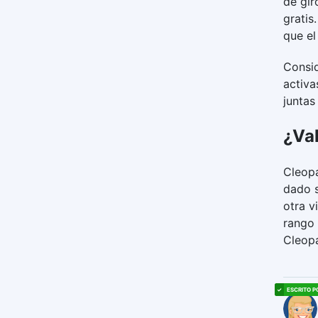
de gir
gratis
que el
Consid
activa
juntas
¿Val
Cleopa
dado s
otra v
rango 
Cleopa