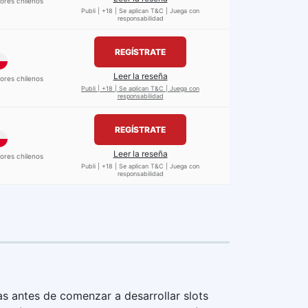
ores chilenos
Publi | +18 | Se aplican T&C | Juega con
responsabilidad
REGÍSTRATE
Leer la reseña
ores chilenos
Publi | +18 | Se aplican T&C | Juega con
responsabilidad
REGÍSTRATE
Leer la reseña
ores chilenos
Publi | +18 | Se aplican T&C | Juega con
responsabilidad
 antes de comenzar a desarrollar slots