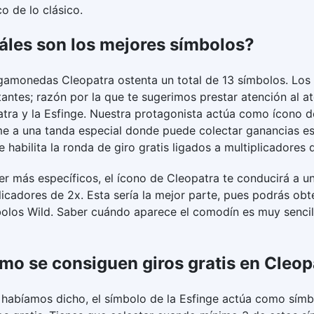
co de lo clásico.
áles son los mejores símbolos?
gamonedas Cleopatra ostenta un total de 13 símbolos. Los
antes; razón por la que te sugerimos prestar atención al a
tra y la Esfinge. Nuestra protagonista actúa como ícono d
e a una tanda especial donde puede colectar ganancias est
e habilita la ronda de giro gratis ligados a multiplicadores 
er más específicos, el ícono de Cleopatra te conducirá a u
licadores de 2x. Esta sería la mejor parte, pues podrás ob
olos Wild. Saber cuándo aparece el comodín es muy sencill
o se consiguen giros gratis en Cleop
abíamos dicho, el símbolo de la Esfinge actúa como símbo