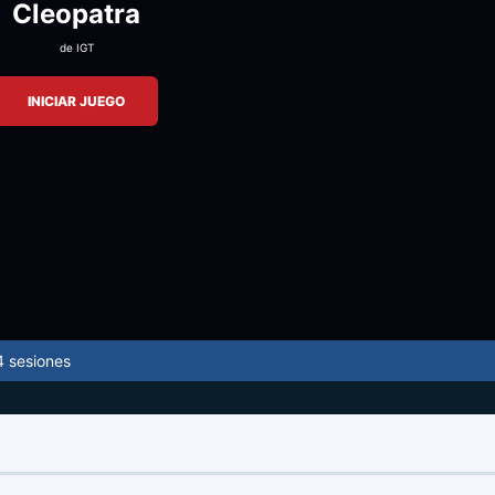
Cleopatra
de
IGT
INICIAR JUEGO
4
sesiones