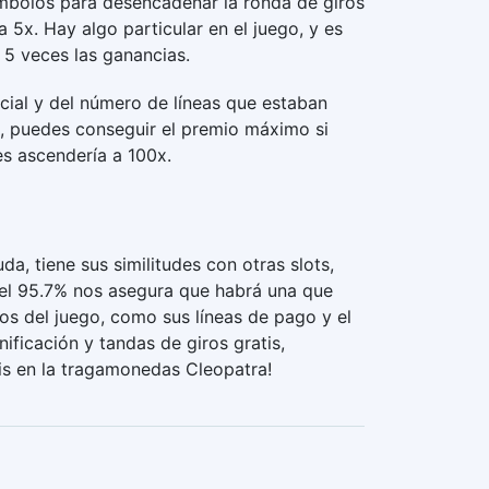
ímbolos para desencadenar la ronda de giros
a 5x. Hay algo particular en el juego, y es
 5 veces las ganancias.
cial y del número de líneas que estaban
e, puedes conseguir el premio máximo si
es ascendería a 100x.
a, tiene sus similitudes con otras slots,
del 95.7% nos asegura que habrá una que
os del juego, como sus líneas de pago y el
ificación y tandas de giros gratis,
is en la tragamonedas Cleopatra!