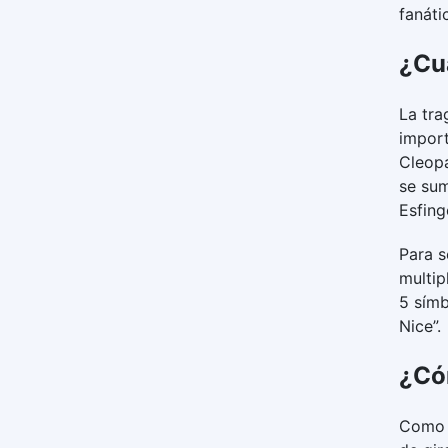
fanáti
¿Cu
La tra
import
Cleopa
se sum
Esfing
Para s
multip
5 símb
Nice”.
¿Cóm
Como h