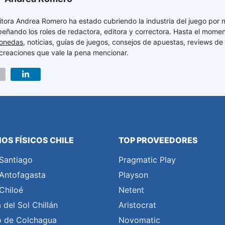
itora Andrea Romero ha estado cubriendo la industria del juego po
ñando los roles de redactora, editora y correctora. Hasta el momen
onedas
, noticias, guías de juegos, consejos de apuestas, reviews d
creaciones que vale la pena mencionar.
OS FÍSICOS CHILE
TOP PROVEEDORES
Santiago
Pragmatic Play
 Antofagasta
Playson
Chiloé
Netent
 del Sol Chillán
Aristocrat
o de Colchagua
Novomatic