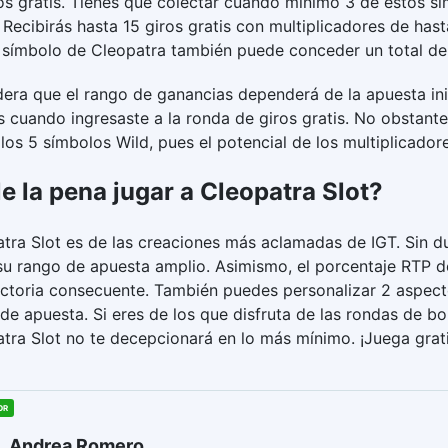
os gratis. Tienes que colectar cuando mínimo 3 de estos s
. Recibirás hasta 15 giros gratis con multiplicadores de hast
 símbolo de Cleopatra también puede conceder un total de
era que el rango de ganancias dependerá de la apuesta ini
s cuando ingresaste a la ronda de giros gratis. No obstant
 los 5 símbolos Wild, pues el potencial de los multiplicador
e la pena jugar a Cleopatra Slot?
tra Slot es de las creaciones más aclamadas de IGT. Sin dud
u rango de apuesta amplio. Asimismo, el porcentaje RTP 
ictoria consecuente. También puedes personalizar 2 aspect
de apuesta. Si eres de los que disfruta de las rondas de bon
tra Slot no te decepcionará en lo más mínimo. ¡Juega grat
Andrea Romero