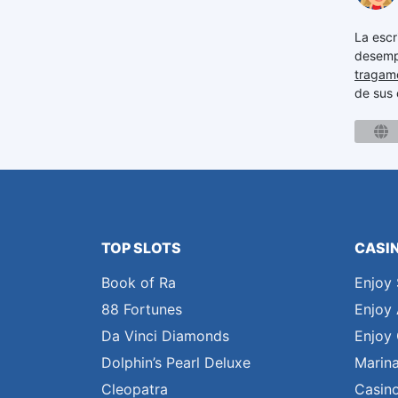
La escr
desempe
tragam
de sus 
TOP SLOTS
CASIN
Book of Ra
Enjoy 
88 Fortunes
Enjoy
Da Vinci Diamonds
Enjoy 
Dolphin’s Pearl Deluxe
Marina
Cleopatra
Casin