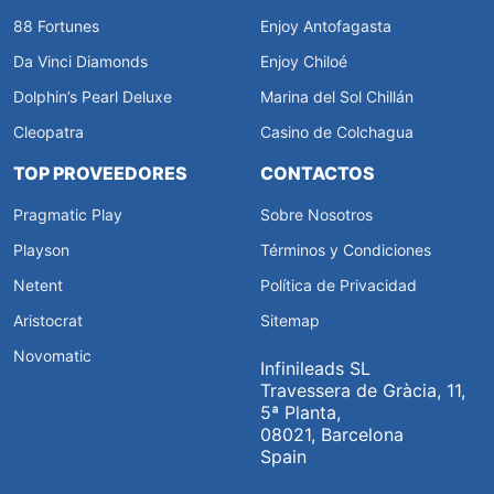
88 Fortunes
Enjoy Antofagasta
Da Vinci Diamonds
Enjoy Chiloé
Dolphin’s Pearl Deluxe
Marina del Sol Chillán
Cleopatra
Casino de Colchagua
TOP PROVEEDORES
CONTACTOS
Pragmatic Play
Sobre Nosotros
Playson
Términos y Condiciones
Netent
Política de Privacidad
Aristocrat
Sitemap
Novomatic
Infinileads SL
Travessera de Gràcia, 11,
5ª Planta,
08021, Barcelona
Spain