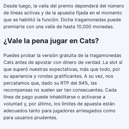
Desde luego, la valía del premio dependerá del número
de líneas activas y de la apuesta fijada en el momento
que se habilitó la función. Dicha tragamonedas puede
premiarte con una valía de hasta 10,000 monedas.
¿Vale la pena jugar en Cats?
Puedes probar la versión gratuita de la tragamonedas
Cats antes de apostar con dinero de verdad. La slot sí
que superó nuestras expectativas, más que todo, por
su apariencia y rondas gratificantes. A su vez, nos
percatamos que, dado su RTP del 94%, las
recompensas no suelen ser tan consecuentes. Cada
línea de pago puede inhabilitarse o activarse a
voluntad y, por último, los límites de apuesta están
adecuados tanto para jugadores arriesgados como
para usuarios prudentes.