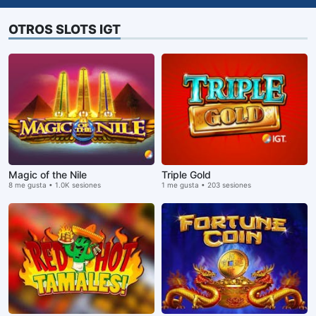
OTROS SLOTS IGT
Magic of the Nile
Triple Gold
8 me gusta • 1.0K sesiones
1 me gusta • 203 sesiones