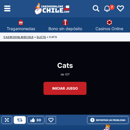
7
Tragamonedas
Bono sin depósito
Casinos Online
CASINOONLINECHILE
»
SLOTS
»
CATS
Cats
de
IGT
INICIAR JUEGO
30
REPORTAR UN PROBLEMA