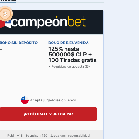
BONO SIN DEPÓSITO
BONO DE BIENVENIDA
-
125% hasta
500000$ CLP +
100 Tiradas gratis
Requisitos de apuesta 35x
Acepta jugadores chilenos
¡REGÍSTRATE Y JUEGA YA!
Publi | +18 | Se aplican T&C | Juega con responsabilidad