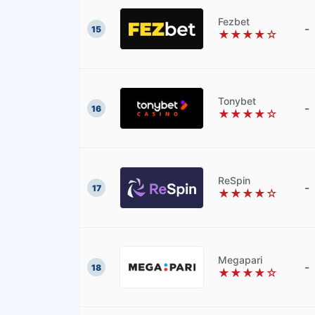
-
15
★★★★☆
-
16
★★★★☆
-
17
★★★★☆
-
18
★★★★☆