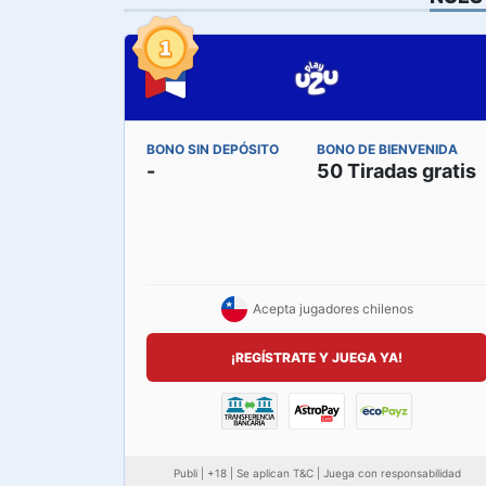
BONO SIN DEPÓSITO
BONO DE BIENVENIDA
-
50 Tiradas gratis
Acepta jugadores chilenos
¡REGÍSTRATE Y JUEGA YA!
Publi | +18 | Se aplican T&C | Juega con responsabilidad