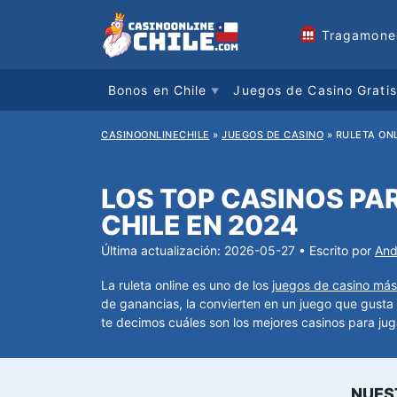
Tragamone
Bonos en Chile
Juegos de Casino Gratis
▼
CASINOONLINECHILE
»
JUEGOS DE CASINO
»
RULETA ON
LOS TOP CASINOS PA
CHILE EN 2024
Última actualización: 2026-05-27 •
Escrito por
And
La ruleta online es uno de los
juegos de casino más
de ganancias, la convierten en un juego que gusta 
te decimos cuáles son los mejores casinos para juga
NUES