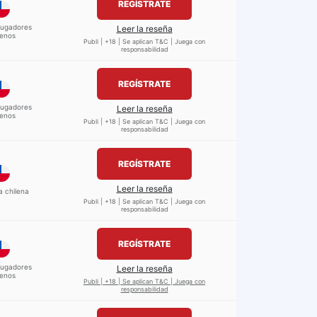
REGÍSTRATE
jugadores
Leer la reseña
lenos
Publi | +18 | Se aplican T&C | Juega con
responsabilidad
REGÍSTRATE
jugadores
Leer la reseña
lenos
Publi | +18 | Se aplican T&C | Juega con
responsabilidad
REGÍSTRATE
Leer la reseña
a chilena
Publi | +18 | Se aplican T&C | Juega con
responsabilidad
REGÍSTRATE
jugadores
Leer la reseña
lenos
Publi | +18 | Se aplican T&C | Juega con
responsabilidad