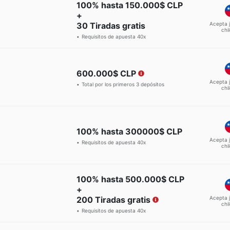
100% hasta 150.000$ CLP
+
30 Tiradas gratis
Acepta 
chi
Requisitos de apuesta 40x
600.000$ CLP
Acepta 
Total por los primeros 3 depósitos
chi
100% hasta 300000$ CLP
Acepta 
Requisitos de apuesta 40x
chi
100% hasta 500.000$ CLP
+
200 Tiradas gratis
Acepta 
chi
Requisitos de apuesta 40x