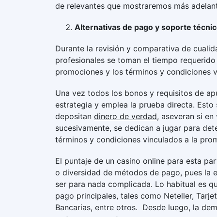
de relevantes que mostraremos más adelant
Alternativas de pago y soporte técni
Durante la revisión y comparativa de cualid
profesionales se toman el tiempo requerido
promociones y los términos y condiciones v
Una vez todos los bonos y requisitos de ap
estrategia y emplea la prueba directa. Esto 
depositan
dinero de verdad
, aseveran si en
sucesivamente, se dedican a jugar para deter
términos y condiciones vinculados a la pro
El puntaje de un casino online para esta par
o diversidad de métodos de pago, pues la e
ser para nada complicada. Lo habitual es 
pago principales, tales como Neteller, Tarje
Bancarias, entre otros. Desde luego, la de