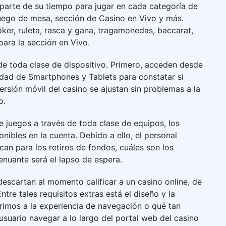
parte de su tiempo para jugar en cada categoría de
juego de mesa, sección de Casino en Vivo y más.
ker, ruleta, rasca y gana, tragamonedas, baccarat,
ara la sección en Vivo.
de toda clase de dispositivo. Primero, acceden desde
edad de Smartphones y Tablets para constatar si
ersión móvil del casino se ajustan sin problemas a la
o.
e juegos a través de toda clase de equipos, los
nibles en la cuenta. Debido a ello, el personal
an para los retiros de fondos, cuáles son los
nuante será el lapso de espera.
descartan al momento calificar a un casino online, de
e tales requisitos extras está el diseño y la
erimos a la experiencia de navegación o qué tan
usuario navegar a lo largo del portal web del casino