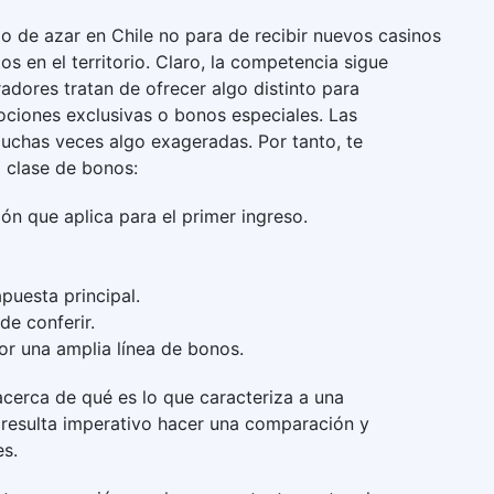
o de azar en Chile no para de recibir nuevos casinos
s en el territorio. Claro, la competencia sigue
adores tratan de ofrecer algo distinto para
ciones exclusivas o bonos especiales. Las
 muchas veces algo exageradas. Por tanto, te
 clase de bonos:
ión que aplica para el primer ingreso.
puesta principal.
e conferir.
r una amplia línea de bonos.
 acerca de qué es lo que caracteriza a una
e resulta imperativo hacer una comparación y
es.