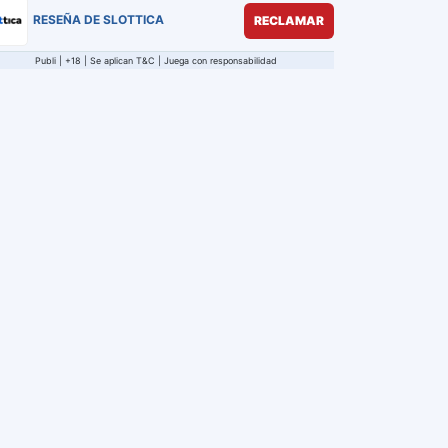
RESEÑA DE SLOTTICA
RECLAMAR
Publi | +18 | Se aplican T&C | Juega con responsabilidad