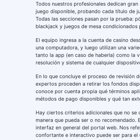
Todos nuestros profesionales dedican gran 
juego disponible, probando cada título de 
Todas las secciones pasan por la prueba: pó
blackjack y juegos de mesa condicionados p
El equipo ingresa a la cuenta de casino des
una computadora, y luego utilizan una vari
tanto la app (en caso de haberla) como la v
resolución y sistema de cualquier dispositiv
En lo que concluye el proceso de revisión d
expertos proceden a retirar los fondos dispo
conoce por cuenta propia qué términos aplic
métodos de pago disponibles y qué tan exte
Hay ciertos criterios adicionales que no se 
manera que pueda ser o no recomendado. Entr
interfaz en general del portal web. Nos ref
confortante e interactivo puede ser para el 