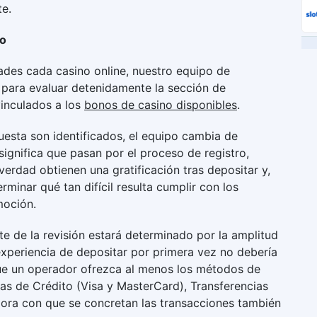
e.
co
ades cada casino online, nuestro equipo de
 para evaluar detenidamente la sección de
inculados a los
bonos de casino disponibles
.
uesta son identificados, el equipo cambia de
significa que pasan por el proceso de registro,
 verdad obtienen una gratificación tras depositar y,
minar qué tan difícil resulta cumplir con los
moción.
te de la revisión estará determinado por la amplitud
xperiencia de depositar por primera vez no debería
que un operador ofrezca al menos los métodos de
tas de Crédito (Visa y MasterCard), Transferencias
mora con que se concretan las transacciones también