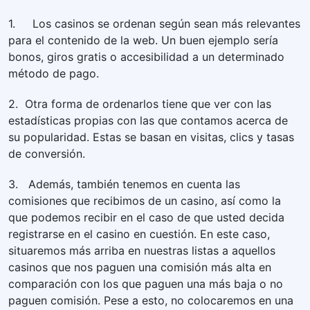
1. Los casinos se ordenan según sean más relevantes
para el contenido de la web. Un buen ejemplo sería
bonos, giros gratis o accesibilidad a un determinado
método de pago.
2. Otra forma de ordenarlos tiene que ver con las
estadísticas propias con las que contamos acerca de
su popularidad. Estas se basan en visitas, clics y tasas
de conversión.
3. Además, también tenemos en cuenta las
comisiones que recibimos de un casino, así como la
que podemos recibir en el caso de que usted decida
registrarse en el casino en cuestión. En este caso,
situaremos más arriba en nuestras listas a aquellos
casinos que nos paguen una comisión más alta en
comparación con los que paguen una más baja o no
paguen comisión. Pese a esto, no colocaremos en una