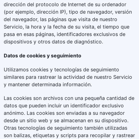
dirección del protocolo de Internet de su ordenador
(por ejemplo, dirección IP), tipo de navegador, versión
del navegador, las páginas que visita de nuestro
Servicio, la hora y la fecha de su visita, el tiempo que
pasa en esas páginas, identificadores exclusivos de
dispositivos y otros datos de diagnóstico.
Datos de cookies y seguimiento
Utilizamos cookies y tecnologías de seguimiento
similares para rastrear la actividad de nuestro Servicio
y mantener determinada información.
Las cookies son archivos con una pequeña cantidad de
datos que pueden incluir un identificador exclusivo
anónimo. Las cookies son enviadas a su navegador
desde un sitio web y se almacenan en su dispositivo.
Otras tecnologías de seguimiento también utilizadas
son balizas, etiquetas y scripts para recopilar y rastrear