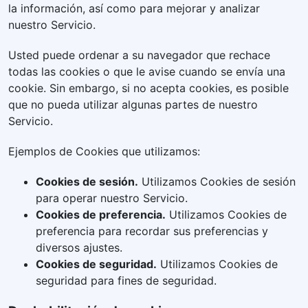
la información, así como para mejorar y analizar
nuestro Servicio.
Usted puede ordenar a su navegador que rechace
todas las cookies o que le avise cuando se envía una
cookie. Sin embargo, si no acepta cookies, es posible
que no pueda utilizar algunas partes de nuestro
Servicio.
Ejemplos de Cookies que utilizamos:
Cookies de sesión.
Utilizamos Cookies de sesión
para operar nuestro Servicio.
Cookies de preferencia.
Utilizamos Cookies de
preferencia para recordar sus preferencias y
diversos ajustes.
Cookies de seguridad.
Utilizamos Cookies de
seguridad para fines de seguridad.