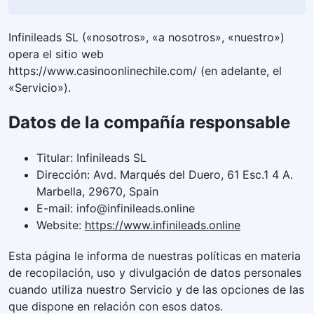
Infinileads SL («nosotros», «a nosotros», «nuestro»)
opera el sitio web
https://www.casinoonlinechile.com/ (en adelante, el
«Servicio»).
Datos de la compañía responsable
Titular: Infinileads SL
Dirección: Avd. Marqués del Duero, 61 Esc.1 4 A.
Marbella, 29670, Spain
E-mail:
info@infinileads.online
Website:
https://www.infinileads.online
Esta página le informa de nuestras políticas en materia
de recopilación, uso y divulgación de datos personales
cuando utiliza nuestro Servicio y de las opciones de las
que dispone en relación con esos datos.