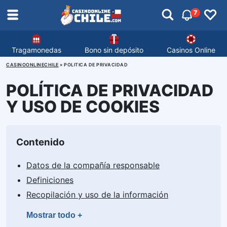
7
Tragamonedas
Bono sin depósito
Casinos Online
CASINOONLINECHILE
»
POLITICA DE PRIVACIDAD
POLÍTICA DE PRIVACIDAD
Y USO DE COOKIES
Contenido
Datos de la compañía responsable
Definiciones
Recopilación y uso de la información
Mostrar todo +