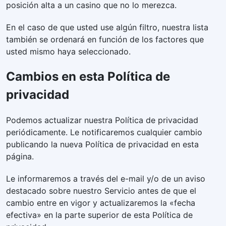
posición alta a un casino que no lo merezca.
En el caso de que usted use algún filtro, nuestra lista
también se ordenará en función de los factores que
usted mismo haya seleccionado.
Cambios en esta Política de
privacidad
Podemos actualizar nuestra Política de privacidad
periódicamente. Le notificaremos cualquier cambio
publicando la nueva Política de privacidad en esta
página.
Le informaremos a través del e-mail y/o de un aviso
destacado sobre nuestro Servicio antes de que el
cambio entre en vigor y actualizaremos la «fecha
efectiva» en la parte superior de esta Política de