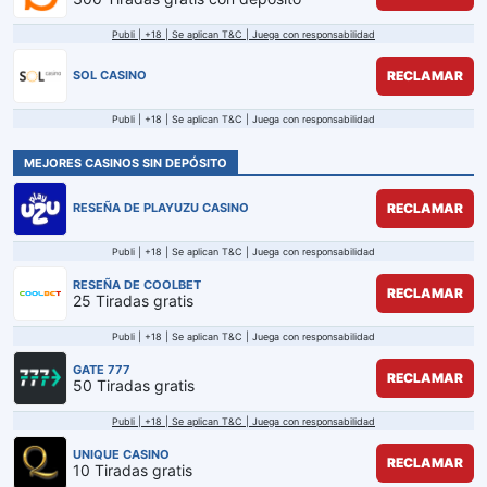
Publi | +18 | Se aplican T&C | Juega con responsabilidad
SOL CASINO
RECLAMAR
Publi | +18 | Se aplican T&C | Juega con responsabilidad
MEJORES CASINOS SIN DEPÓSITO
RESEÑA DE PLAYUZU CASINO
RECLAMAR
Publi | +18 | Se aplican T&C | Juega con responsabilidad
RESEÑA DE COOLBET
RECLAMAR
25 Tiradas gratis
Publi | +18 | Se aplican T&C | Juega con responsabilidad
GATE 777
RECLAMAR
50 Tiradas gratis
Publi | +18 | Se aplican T&C | Juega con responsabilidad
UNIQUE CASINO
RECLAMAR
10 Tiradas gratis