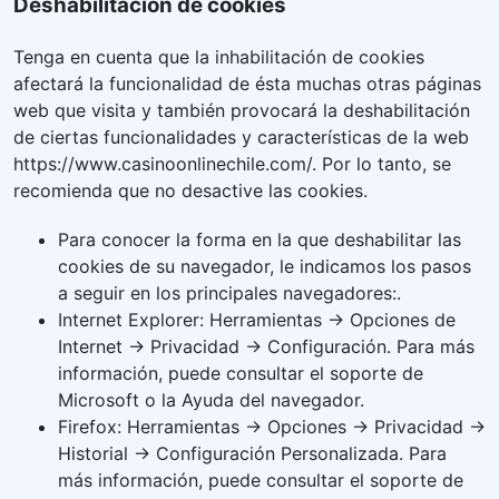
Deshabilitación de cookies
Tenga en cuenta que la inhabilitación de cookies
afectará la funcionalidad de ésta muchas otras páginas
web que visita y también provocará la deshabilitación
de ciertas funcionalidades y características de la web
https://www.casinoonlinechile.com/. Por lo tanto, se
recomienda que no desactive las cookies.
Para conocer la forma en la que deshabilitar las
cookies de su navegador, le indicamos los pasos
a seguir en los principales navegadores:.
Internet Explorer: Herramientas → Opciones de
Internet → Privacidad → Configuración. Para más
información, puede consultar el soporte de
Microsoft o la Ayuda del navegador.
Firefox: Herramientas → Opciones → Privacidad →
Historial → Configuración Personalizada. Para
más información, puede consultar el soporte de