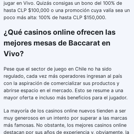
jugar en Vivo. Quizás consigas un bono del 100% de
hasta CLP $100,000 o una promoción cuya valía sea un
poco más alta: 100% de hasta CLP $150,000.
¿Qué casinos online ofrecen las
mejores mesas de Baccarat en
Vivo?
Pese que el sector de juego en Chile no ha sido
regulado, cada vez más operadores ingresan al país
con la aspiración de comercializar sus productos y
abrirse espacio en el mercado. Esto se resume a una
mayor oferta e incluso más beneficios para el jugador.
La mayoría de los casinos online nuevos tienden a ser
muy generosos en un intento por superar a las marcas
más famosas. No obstante, los mejores casinos online
destacan por sus años de experiencia y, obviamente, la