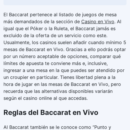
El Baccarat pertenece al listado de juegos de mesa
más demandados de la sección de
Casino en Vivo
. Al
igual que el Póker o la Ruleta, el Baccarat jamás es
excluido de la oferta de un servicio como este.
Usualmente, los casinos suelen añadir cuando mínimo 5
mesas de Baccarat en Vivo. Gracias a ello podrás optar
por un número aceptable de opciones, comparar qué
límites de apuesta te conviene más e, inclusive,
ingresar a una mesa en la que puedes ser atendido por
un croupier en particular. Tienes libertad plena a la
hora de jugar en las mesas de Baccarat en Vivo, pero
recuerda que las alternativas disponibles variarán
según el casino online al que accedas.
Reglas del Baccarat en Vivo
Al Baccarat también se le conoce como “Punto y