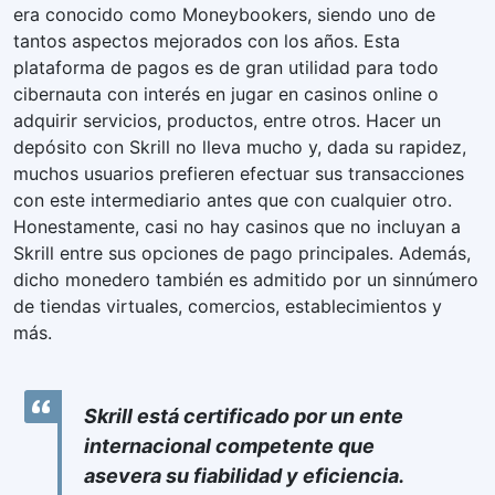
era conocido como Moneybookers, siendo uno de
tantos aspectos mejorados con los años. Esta
plataforma de pagos es de gran utilidad para todo
cibernauta con interés en jugar en casinos online o
adquirir servicios, productos, entre otros. Hacer un
depósito con Skrill no lleva mucho y, dada su rapidez,
muchos usuarios prefieren efectuar sus transacciones
con este intermediario antes que con cualquier otro.
Honestamente, casi no hay casinos que no incluyan a
Skrill entre sus opciones de pago principales. Además,
dicho monedero también es admitido por un sinnúmero
de tiendas virtuales, comercios, establecimientos y
más.
Skrill está certificado por un ente
internacional competente que
asevera su fiabilidad y eficiencia.