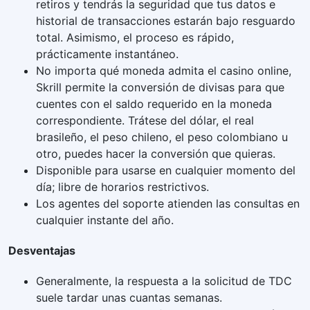
retiros y tendrás la seguridad que tus datos e
historial de transacciones estarán bajo resguardo
total. Asimismo, el proceso es rápido,
prácticamente instantáneo.
No importa qué moneda admita el casino online,
Skrill permite la conversión de divisas para que
cuentes con el saldo requerido en la moneda
correspondiente. Trátese del dólar, el real
brasileño, el peso chileno, el peso colombiano u
otro, puedes hacer la conversión que quieras.
Disponible para usarse en cualquier momento del
día; libre de horarios restrictivos.
Los agentes del soporte atienden las consultas en
cualquier instante del año.
Desventajas
Generalmente, la respuesta a la solicitud de TDC
suele tardar unas cuantas semanas.