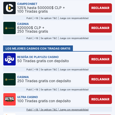
CAMPEONBET
125% hasta 500000$ CLP +
RECLAMAR
100 Tiradas gratis
Publi | +18 | Se aplican T&C | Juega con responsabilidad
CASINIA
620000$ CLP +
RECLAMAR
250 Tiradas gratis
Publi | +18 | Se aplican T&C | Juega con responsabilidad
LOS MEJORES CASINOS CON TIRADAS GRATIS
RESEÑA DE PLAYUZU CASINO
RECLAMAR
50 Tiradas gratis con depósito
Publi | +18 | Se aplican T&C | Juega con responsabilidad
CASINIA
RECLAMAR
250 Tiradas gratis con depósito
Publi | +18 | Se aplican T&C | Juega con responsabilidad
ULTRA CASINO
RECLAMAR
100 Tiradas gratis con depósito
Publi | +18 | Se aplican T&C | Juega con responsabilidad