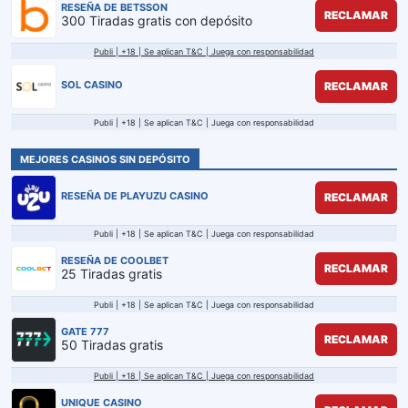
RESEÑA DE BETSSON
RECLAMAR
300 Tiradas gratis con depósito
Publi | +18 | Se aplican T&C | Juega con responsabilidad
SOL CASINO
RECLAMAR
Publi | +18 | Se aplican T&C | Juega con responsabilidad
MEJORES CASINOS SIN DEPÓSITO
RESEÑA DE PLAYUZU CASINO
RECLAMAR
Publi | +18 | Se aplican T&C | Juega con responsabilidad
RESEÑA DE COOLBET
RECLAMAR
25 Tiradas gratis
Publi | +18 | Se aplican T&C | Juega con responsabilidad
GATE 777
RECLAMAR
50 Tiradas gratis
Publi | +18 | Se aplican T&C | Juega con responsabilidad
UNIQUE CASINO