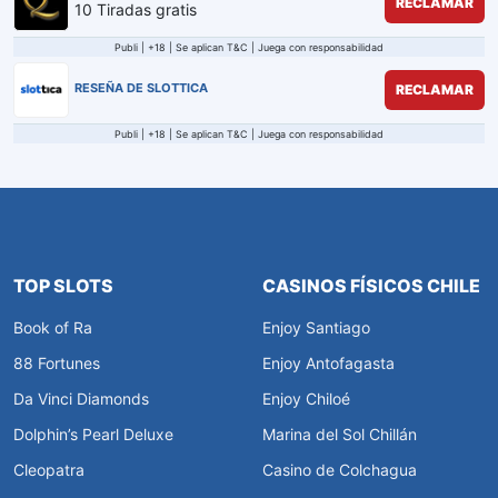
RECLAMAR
10 Tiradas gratis
Publi | +18 | Se aplican T&C | Juega con responsabilidad
RESEÑA DE SLOTTICA
RECLAMAR
Publi | +18 | Se aplican T&C | Juega con responsabilidad
TOP SLOTS
CASINOS FÍSICOS CHILE
Book of Ra
Enjoy Santiago
88 Fortunes
Enjoy Antofagasta
Da Vinci Diamonds
Enjoy Chiloé
Dolphin’s Pearl Deluxe
Marina del Sol Chillán
Cleopatra
Casino de Colchagua