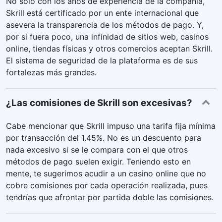
No solo con los años de experiencia de la compañía,
Skrill está certificado por un ente internacional que
asevera la transparencia de los métodos de pago. Y,
por si fuera poco, una infinidad de sitios web, casinos
online, tiendas físicas y otros comercios aceptan Skrill.
El sistema de seguridad de la plataforma es de sus
fortalezas más grandes.
¿Las comisiones de Skrill son excesivas?
Cabe mencionar que Skrill impuso una tarifa fija mínima
por transacción del 1.45%. No es un descuento para
nada excesivo si se le compara con el que otros
métodos de pago suelen exigir. Teniendo esto en
mente, te sugerimos acudir a un casino online que no
cobre comisiones por cada operación realizada, pues
tendrías que afrontar por partida doble las comisiones.