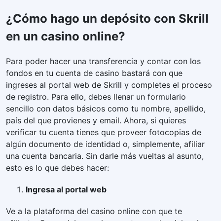
¿Cómo hago un depósito con Skrill
en un casino online?
Para poder hacer una transferencia y contar con los
fondos en tu cuenta de casino bastará con que
ingreses al portal web de Skrill y completes el proceso
de registro. Para ello, debes llenar un formulario
sencillo con datos básicos como tu nombre, apellido,
país del que provienes y email. Ahora, si quieres
verificar tu cuenta tienes que proveer fotocopias de
algún documento de identidad o, simplemente, afiliar
una cuenta bancaria. Sin darle más vueltas al asunto,
esto es lo que debes hacer:
Ingresa al portal web
Ve a la plataforma del casino online con que te