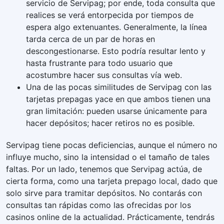
servicio de Servipag; por ende, toda consulta que
realices se verá entorpecida por tiempos de
espera algo extenuantes. Generalmente, la línea
tarda cerca de un par de horas en
descongestionarse. Esto podría resultar lento y
hasta frustrante para todo usuario que
acostumbre hacer sus consultas vía web.
Una de las pocas similitudes de Servipag con las
tarjetas prepagas yace en que ambos tienen una
gran limitación: pueden usarse únicamente para
hacer depósitos; hacer retiros no es posible.
Servipag tiene pocas deficiencias, aunque el número no
influye mucho, sino la intensidad o el tamaño de tales
faltas. Por un lado, tenemos que Servipag actúa, de
cierta forma, como una tarjeta prepago local, dado que
solo sirve para tramitar depósitos. No contarás con
consultas tan rápidas como las ofrecidas por los
casinos online de la actualidad. Prácticamente, tendrás