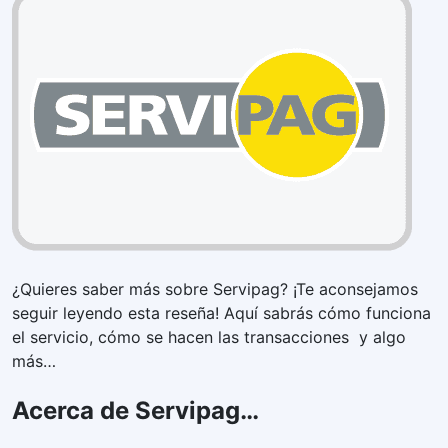
¿Quieres saber más sobre Servipag? ¡Te aconsejamos
seguir leyendo esta reseña! Aquí sabrás cómo funciona
el servicio, cómo se hacen las transacciones y algo
más…
Acerca de Servipag…