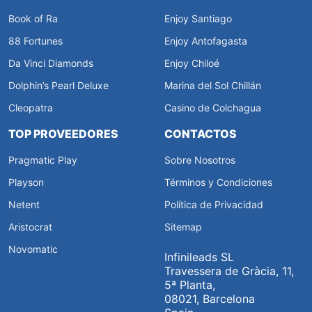
Book of Ra
Enjoy Santiago
88 Fortunes
Enjoy Antofagasta
Da Vinci Diamonds
Enjoy Chiloé
Dolphin’s Pearl Deluxe
Marina del Sol Chillán
Cleopatra
Casino de Colchagua
TOP PROVEEDORES
CONTACTOS
Pragmatic Play
Sobre Nosotros
Playson
Términos y Condiciones
Netent
Política de Privacidad
Aristocrat
Sitemap
Novomatic
Infinileads SL
Travessera de Gràcia, 11,
5ª Planta,
08021, Barcelona