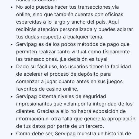
No solo puedes hacer tus transacciones vía
online, sino que también cuentas con oficinas
esparcidas a lo largo y ancho del país. Aquí
recibirás atención personalizada y puedes aclarar
tus dudas respecto a cualquier tema.
Servipag es de los pocos métodos de pago que
permiten realizar tanto virtual como físicamente
las transacciones. ¡La decisión es tuya!
Dado su fácil uso, los usuarios tienen la facilidad
de acelerar el proceso de depósito para
comenzar a jugar cuanto antes en sus juegos
favoritos de casino online.
Servipag ostenta niveles de seguridad
impresionantes que velan por la integridad de los
clientes. Gracias a ello no habrá exposición de
información ni otra falla que genere la apropiación
de tus datos por parte de un tercero.
Como debe ser, Servipag muestra un historial de