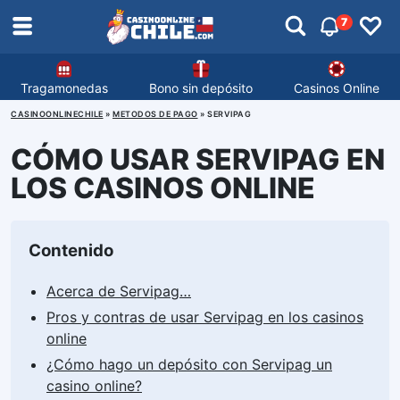
7
Tragamonedas
Bono sin depósito
Casinos Online
CASINOONLINECHILE
»
METODOS DE PAGO
»
SERVIPAG
CÓMO USAR SERVIPAG EN
LOS CASINOS ONLINE
Contenido
Acerca de Servipag…
Pros y contras de usar Servipag en los casinos
online
¿Cómo hago un depósito con Servipag un
casino online?