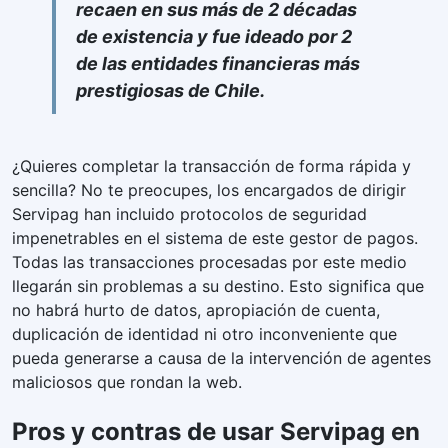
recaen en sus más de 2 décadas
de existencia y fue ideado por 2
de las entidades financieras más
prestigiosas de Chile.
¿Quieres completar la transacción de forma rápida y
sencilla? No te preocupes, los encargados de dirigir
Servipag han incluido protocolos de seguridad
impenetrables en el sistema de este gestor de pagos.
Todas las transacciones procesadas por este medio
llegarán sin problemas a su destino. Esto significa que
no habrá hurto de datos, apropiación de cuenta,
duplicación de identidad ni otro inconveniente que
pueda generarse a causa de la intervención de agentes
maliciosos que rondan la web.
Pros y contras de usar Servipag en