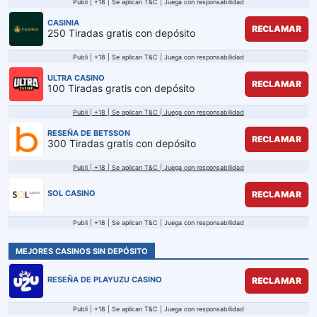
Publi | +18 | Se aplican T&C | Juega con responsabilidad
CASINIA
RECLAMAR
250 Tiradas gratis con depósito
Publi | +18 | Se aplican T&C | Juega con responsabilidad
ULTRA CASINO
RECLAMAR
100 Tiradas gratis con depósito
Publi | +18 | Se aplican T&C | Juega con responsabilidad
RESEÑA DE BETSSON
RECLAMAR
300 Tiradas gratis con depósito
Publi | +18 | Se aplican T&C | Juega con responsabilidad
SOL CASINO
RECLAMAR
Publi | +18 | Se aplican T&C | Juega con responsabilidad
MEJORES CASINOS SIN DEPÓSITO
RESEÑA DE PLAYUZU CASINO
RECLAMAR
Publi | +18 | Se aplican T&C | Juega con responsabilidad