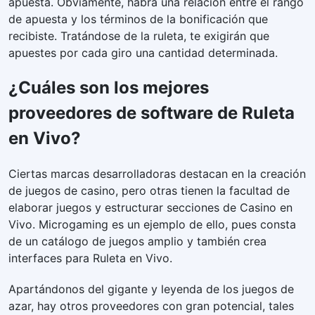
apuesta. Obviamente, habrá una relación entre el rango
de apuesta y los términos de la bonificación que
recibiste. Tratándose de la ruleta, te exigirán que
apuestes por cada giro una cantidad determinada.
¿Cuáles son los mejores
proveedores de software de Ruleta
en Vivo?
Ciertas marcas desarrolladoras destacan en la creación
de juegos de casino, pero otras tienen la facultad de
elaborar juegos y estructurar secciones de Casino en
Vivo. Microgaming es un ejemplo de ello, pues consta
de un catálogo de juegos amplio y también crea
interfaces para Ruleta en Vivo.
Apartándonos del gigante y leyenda de los juegos de
azar, hay otros proveedores con gran potencial, tales