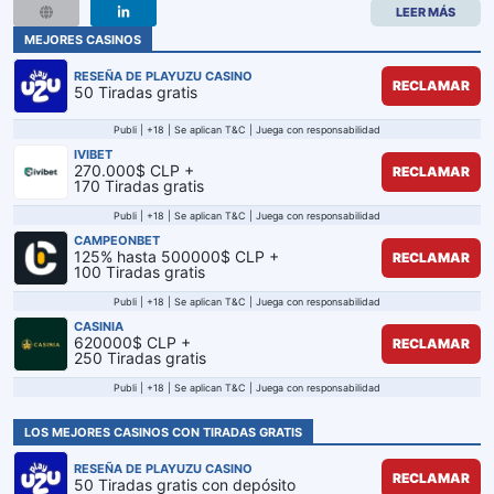
LEER MÁS
MEJORES CASINOS
RESEÑA DE PLAYUZU CASINO
RECLAMAR
50 Tiradas gratis
Publi | +18 | Se aplican T&C | Juega con responsabilidad
IVIBET
270.000$ CLP +
RECLAMAR
170 Tiradas gratis
Publi | +18 | Se aplican T&C | Juega con responsabilidad
CAMPEONBET
125% hasta 500000$ CLP +
RECLAMAR
100 Tiradas gratis
Publi | +18 | Se aplican T&C | Juega con responsabilidad
CASINIA
620000$ CLP +
RECLAMAR
250 Tiradas gratis
Publi | +18 | Se aplican T&C | Juega con responsabilidad
LOS MEJORES CASINOS CON TIRADAS GRATIS
RESEÑA DE PLAYUZU CASINO
RECLAMAR
50 Tiradas gratis con depósito