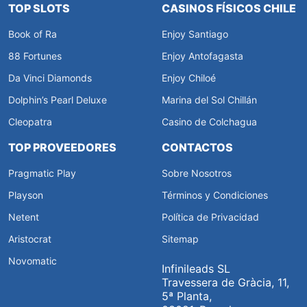
TOP SLOTS
CASINOS FÍSICOS CHILE
Book of Ra
Enjoy Santiago
88 Fortunes
Enjoy Antofagasta
Da Vinci Diamonds
Enjoy Chiloé
Dolphin’s Pearl Deluxe
Marina del Sol Chillán
Cleopatra
Casino de Colchagua
TOP PROVEEDORES
CONTACTOS
Pragmatic Play
Sobre Nosotros
Playson
Términos y Condiciones
Netent
Política de Privacidad
Aristocrat
Sitemap
Novomatic
Infinileads SL
Travessera de Gràcia, 11,
5ª Planta,