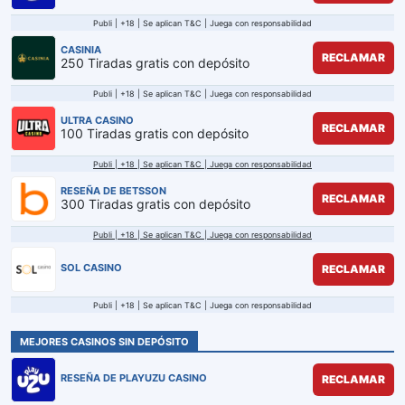
Publi | +18 | Se aplican T&C | Juega con responsabilidad
CASINIA
RECLAMAR
250 Tiradas gratis con depósito
Publi | +18 | Se aplican T&C | Juega con responsabilidad
ULTRA CASINO
RECLAMAR
100 Tiradas gratis con depósito
Publi | +18 | Se aplican T&C | Juega con responsabilidad
RESEÑA DE BETSSON
RECLAMAR
300 Tiradas gratis con depósito
Publi | +18 | Se aplican T&C | Juega con responsabilidad
SOL CASINO
RECLAMAR
Publi | +18 | Se aplican T&C | Juega con responsabilidad
MEJORES CASINOS SIN DEPÓSITO
RESEÑA DE PLAYUZU CASINO
RECLAMAR