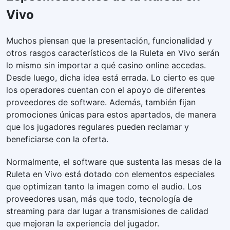
Vivo
Muchos piensan que la presentación, funcionalidad y
otros rasgos característicos de la Ruleta en Vivo serán
lo mismo sin importar a qué casino online accedas.
Desde luego, dicha idea está errada. Lo cierto es que
los operadores cuentan con el apoyo de diferentes
proveedores de software. Además, también fijan
promociones únicas para estos apartados, de manera
que los jugadores regulares pueden reclamar y
beneficiarse con la oferta.
Normalmente, el software que sustenta las mesas de la
Ruleta en Vivo está dotado con elementos especiales
que optimizan tanto la imagen como el audio. Los
proveedores usan, más que todo, tecnología de
streaming para dar lugar a transmisiones de calidad
que mejoran la experiencia del jugador.