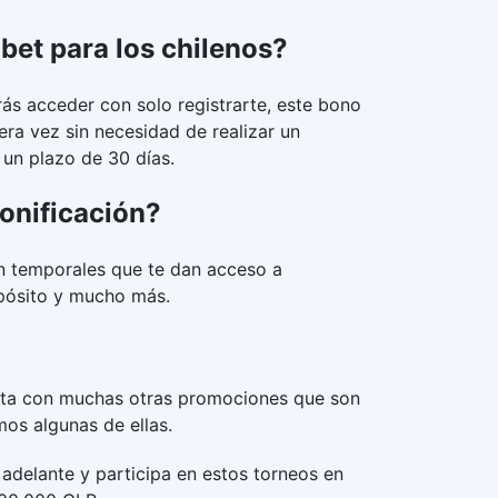
bet para los chilenos?
ás acceder con solo registrarte, este bono
ra vez sin necesidad de realizar un
 un plazo de 30 días.
onificación?
ón temporales que te dan acceso a
epósito y mucho más.
enta con muchas otras promociones que son
mos algunas de ellas.
delante y participa en estos torneos en