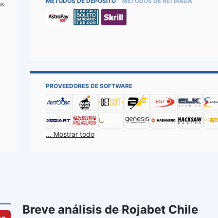
MÉTODOS DE DEPÓSITO
MÉTODOS DE RETIRADA
as
PROVEEDORES DE SOFTWARE
... Mostrar todo
Breve análisis de Rojabet Chile