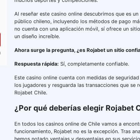
Al reseñar este casino online descubrimos que es u
público chileno, incluyendo los métodos de pago má
no cuenta con una aplicación móvil, sí ofrece un sit
un diseño increíble.
Ahora surge la pregunta, ¿es Rojabet un sitio confi
d
Respuesta rápida:
Sí, completamente confiable.
Este casino online cuenta con medidas de seguridad
los jugadores y resguarda las transacciones que se
Rojabet Chile.
¿Por qué deberías elegir Rojabet 
En todos los casinos online de Chile vamos a encont
funcionamiento, Rojabet no es la excepción. Tras ana
hemos notado ventajas y desventajas en sus servici