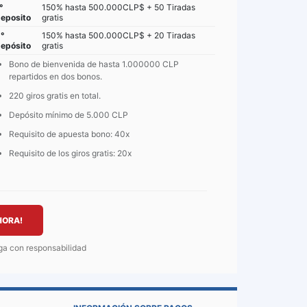
°
150% hasta 500.000CLP$ + 50 Tiradas
eposito
gratis
°
150% hasta 500.000CLP$ + 20 Tiradas
epósito
gratis
Bono de bienvenida de hasta 1.000000 CLP
repartidos en dos bonos.
220 giros gratis en total.
Depósito mínimo de 5.000 CLP
Requisito de apuesta bono: 40x
Requisito de los giros gratis: 20x
HORA!
ega con responsabilidad