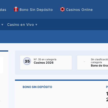
das
Bono Sin Depósito
Casinos Online
Casino en Vivo
▼
▼
Nº. 35 en categoría
Sin clasificaci
35
-
Casinos 2026
categoría
Bono de tir
BONO SIN DEPÓSITO
P
e