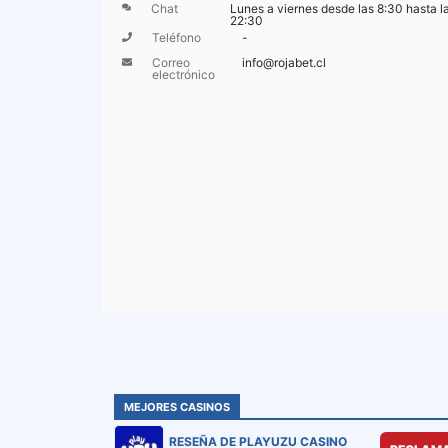
Chat
Lunes a viernes desde las 8:30 hasta l
22:30
Teléfono
-
Correo
info@rojabet.cl
electrónico
MEJORES CASINOS
RESEÑA DE PLAYUZU CASINO