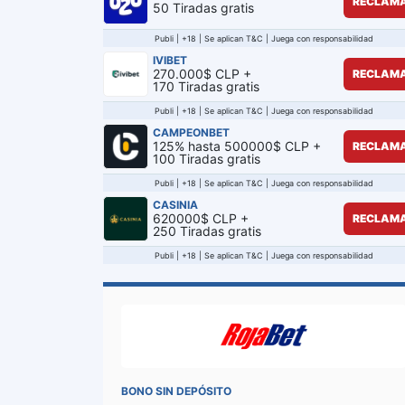
RECLAM
50 Tiradas gratis
Publi | +18 | Se aplican T&C | Juega con responsabilidad
IVIBET
270.000$ CLP +
RECLAM
170 Tiradas gratis
Publi | +18 | Se aplican T&C | Juega con responsabilidad
CAMPEONBET
125% hasta 500000$ CLP +
RECLAM
100 Tiradas gratis
Publi | +18 | Se aplican T&C | Juega con responsabilidad
CASINIA
620000$ CLP +
RECLAM
250 Tiradas gratis
Publi | +18 | Se aplican T&C | Juega con responsabilidad
BONO SIN DEPÓSITO