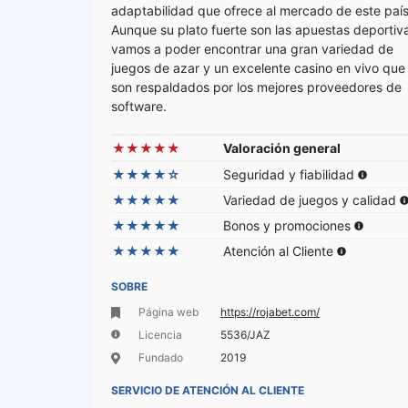
adaptabilidad que ofrece al mercado de este país
Aunque su plato fuerte son las apuestas
deportiv
vamos a poder encontrar una gran variedad de
juegos de azar y un excelente casino en vivo que
son respaldados por los mejores proveedores de
software.
★★★★★
Valoración general
★★★★☆
Seguridad y fiabilidad
★★★★★
Variedad de juegos y calidad
★★★★★
Bonos y promociones
★★★★★
Atención al Cliente
SOBRE
Página web
https://rojabet.com/
Licencia
5536/JAZ
Fundado
2019
SERVICIO DE ATENCIÓN AL CLIENTE