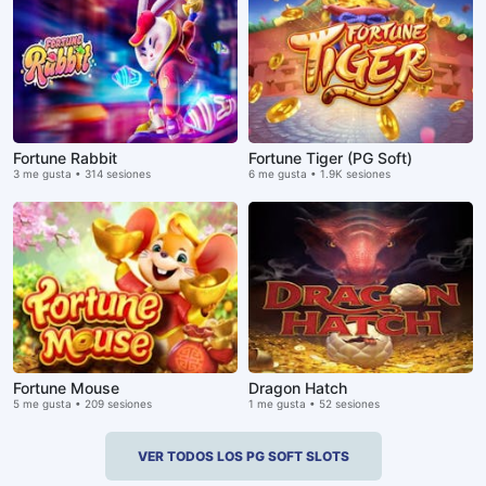
Fortune Rabbit
Fortune Tiger (PG Soft)
3 me gusta • 314 sesiones
6 me gusta • 1.9K sesiones
Fortune Mouse
Dragon Hatch
5 me gusta • 209 sesiones
1 me gusta • 52 sesiones
VER TODOS LOS PG SOFT SLOTS