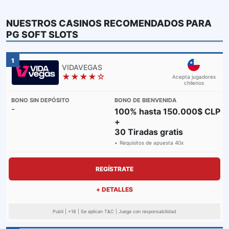
NUESTROS CASINOS RECOMENDADOS PARA
PG SOFT SLOTS
1
★★★★☆
Acepta jugadores
chilenos
-
100% hasta 150.000$ CLP
+
30 Tiradas gratis
Requisitos de apuesta 40x
REGÍSTRATE
+ DETALLES
Publi | +18 | Se aplican T&C | Juega con responsabilidad