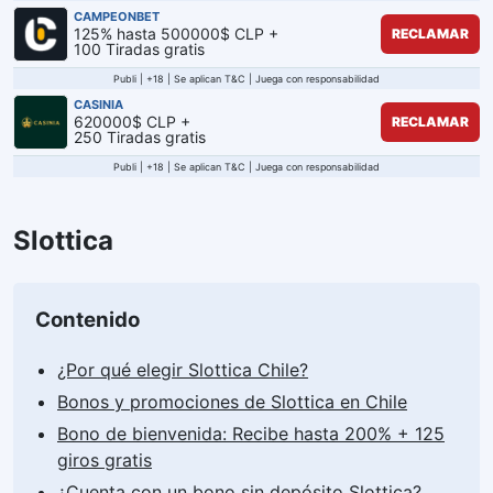
CAMPEONBET
125% hasta 500000$ CLP +
RECLAMAR
100 Tiradas gratis
Publi | +18 | Se aplican T&C | Juega con responsabilidad
CASINIA
620000$ CLP +
RECLAMAR
250 Tiradas gratis
Publi | +18 | Se aplican T&C | Juega con responsabilidad
Slottica
Contenido
¿Por qué elegir Slottica Chile?
Bonos y promociones de Slottica en Chile
Bono de bienvenida: Recibe hasta 200% + 125
giros gratis
¿Cuenta con un bono sin depósito Slottica?