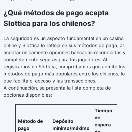
¿Qué métodos de pago acepta
Slottica para los chilenos?
La seguridad es un aspecto fundamental en un casino
online y Slottica lo refleja en sus métodos de pago, al
aceptar únicamente opciones bancarias reconocidas y
completamente seguras para los jugadores. Al
registrarnos en Slottica, comprobamos que admite los
métodos de pago más populares entre los chilenos, lo
que facilita el acceso y las transacciones.
A continuación, se presenta la lista completa de
opciones disponibles:
Tiempo
de
Método de
Depósito
espera
pago
mínimo/máximo
de