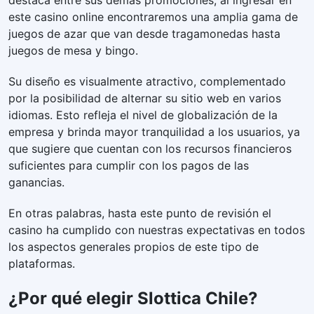
este casino online encontraremos una amplia gama de
juegos de azar que van desde tragamonedas hasta
juegos de mesa y bingo.
Su diseño es visualmente atractivo, complementado
por la posibilidad de alternar su sitio web en varios
idiomas. Esto refleja el nivel de globalización de la
empresa y brinda mayor tranquilidad a los usuarios, ya
que sugiere que cuentan con los recursos financieros
suficientes para cumplir con los pagos de las
ganancias.
En otras palabras, hasta este punto de revisión el
casino ha cumplido con nuestras expectativas en todos
los aspectos generales propios de este tipo de
plataformas.
¿Por qué elegir Slottica Chile?