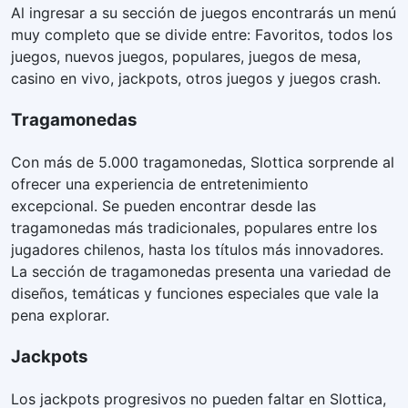
Al ingresar a su sección de juegos encontrarás un menú
muy completo que se divide entre: Favoritos, todos los
juegos, nuevos juegos, populares, juegos de mesa,
casino en vivo, jackpots, otros juegos y juegos crash.
Tragamonedas
Con más de 5.000 tragamonedas, Slottica sorprende al
ofrecer una experiencia de entretenimiento
excepcional. Se pueden encontrar desde las
tragamonedas más tradicionales, populares entre los
jugadores chilenos, hasta los títulos más innovadores.
La sección de tragamonedas presenta una variedad de
diseños, temáticas y funciones especiales que vale la
pena explorar.
Jackpots
Los jackpots progresivos no pueden faltar en Slottica,