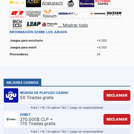
Anakatech
... Mostrar todo
INFORMACIÓN SOBRE LOS JUEGOS
Juegos para escritorio
+6.000
Juegos para móvil
+6.000
Proveedores
34
MEJORES CASINOS
RESEÑA DE PLAYUZU CASINO
RECLAMAR
50 Tiradas gratis
Publi | +18 | Se aplican T&C | Juega con responsabilidad
IVIBET
270.000$ CLP +
RECLAMAR
170 Tiradas gratis
Publi | +18 | Se aplican T&C | Juega con responsabilidad