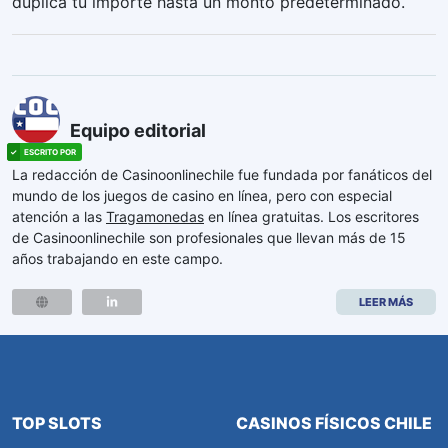
duplica tu importe hasta un monto predeterminado.
Equipo editorial
La redacción de Casinoonlinechile fue fundada por fanáticos del
mundo de los juegos de casino en línea, pero con especial
atención a las
Tragamonedas
en línea gratuitas. Los escritores
de Casinoonlinechile son profesionales que llevan más de 15
años trabajando en este campo.
LEER MÁS
TOP SLOTS
CASINOS FÍSICOS CHILE