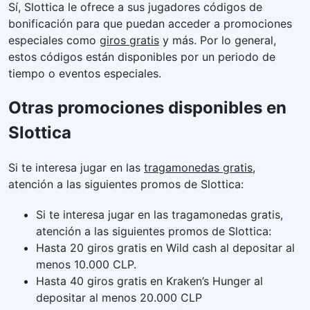
Sí, Slottica le ofrece a sus jugadores códigos de
bonificación para que puedan acceder a promociones
especiales como
giros gratis
y más. Por lo general,
estos códigos están disponibles por un periodo de
tiempo o eventos especiales.
Otras promociones disponibles en
Slottica
Si te interesa jugar en las
tragamonedas gratis
,
atención a las siguientes promos de Slottica:
Si te interesa jugar en las tragamonedas gratis,
atención a las siguientes promos de Slottica:
Hasta 20 giros gratis en Wild cash al depositar al
menos 10.000 CLP.
Hasta 40 giros gratis en Kraken’s Hunger al
depositar al menos 20.000 CLP