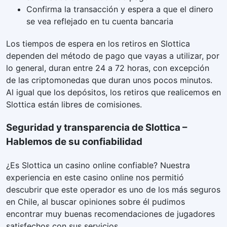
Confirma la transacción y espera a que el dinero
se vea reflejado en tu cuenta bancaria
Los tiempos de espera en los retiros en Slottica
dependen del método de pago que vayas a utilizar, por
lo general, duran entre 24 a 72 horas, con excepción
de las criptomonedas que duran unos pocos minutos.
Al igual que los depósitos, los retiros que realicemos en
Slottica están libres de comisiones.
Seguridad y transparencia de Slottica –
Hablemos de su confiabilidad
¿Es Slottica un casino online confiable? Nuestra
experiencia en este casino online nos permitió
descubrir que este operador es uno de los más seguros
en Chile, al buscar opiniones sobre él pudimos
encontrar muy buenas recomendaciones de jugadores
satisfechos con sus servicios.