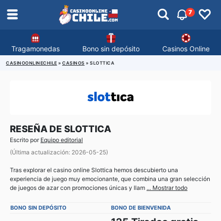
7
Tragamonedas
Bono sin depósito
Casinos Online
CASINOONLINECHILE
»
CASINOS
»
SLOTTICA
RESEÑA DE SLOTTICA
Escrito por
Equipo editorial
(Última actualización: 2026-05-25)
Tras explorar el casino online Slottica hemos descubierto una
experiencia de juego muy emocionante, que combina una gran selección
de juegos de azar con promociones únicas y llam
... Mostrar todo
BONO SIN DEPÓSITO
BONO DE BIENVENIDA