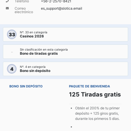
Teléfono
+56-2-2570-8421
Correo
es_support@slotica.email
electrónico
Nº. 33 en categoría
33
Casinos 2026
Sin clasificación en esta categoría
-
Bono de tiradas gratis
Nº. 4 en categoría
4
Bono sin depósito
BONO SIN DEPÓSITO
PAQUETE DE BIENVENIDA
125 Tiradas gratis
Obtén el 200% de tu primer
depósito + 125 giros gratis,
durante los primeros 5 días.