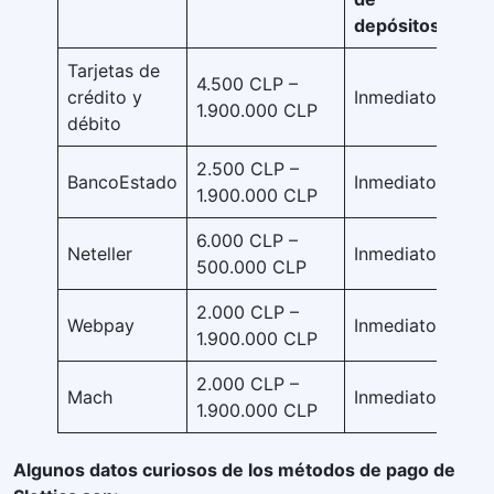
depósitos
Tarjetas de
4.500 CLP –
crédito y
Inmediato
1.900.000 CLP
débito
2.500 CLP –
BancoEstado
Inmediato
1.900.000 CLP
6.000 CLP –
Neteller
Inmediato
500.000 CLP
2.000 CLP –
Webpay
Inmediato
1.900.000 CLP
2.000 CLP –
Mach
Inmediato
1.900.000 CLP
Algunos datos curiosos de los métodos de pago de