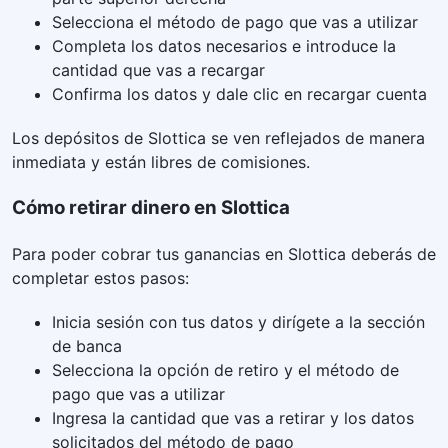
Selecciona el método de pago que vas a utilizar
Completa los datos necesarios e introduce la
cantidad que vas a recargar
Confirma los datos y dale clic en recargar cuenta
Los depósitos de Slottica se ven reflejados de manera
inmediata y están libres de comisiones.
Cómo retirar dinero en Slottica
Para poder cobrar tus ganancias en Slottica deberás de
completar estos pasos:
Inicia sesión con tus datos y dirígete a la sección
de banca
Selecciona la opción de retiro y el método de
pago que vas a utilizar
Ingresa la cantidad que vas a retirar y los datos
solicitados del método de pago