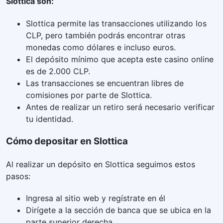
Slottica son:
Slottica permite las transacciones utilizando los
CLP, pero también podrás encontrar otras
monedas como dólares e incluso euros.
El depósito mínimo que acepta este casino online
es de 2.000 CLP.
Las transacciones se encuentran libres de
comisiones por parte de Slottica.
Antes de realizar un retiro será necesario verificar
tu identidad.
Cómo depositar en Slottica
Al realizar un depósito en Slottica seguimos estos
pasos:
Ingresa al sitio web y regístrate en él
Dirígete a la sección de banca que se ubica en la
parte superior derecha