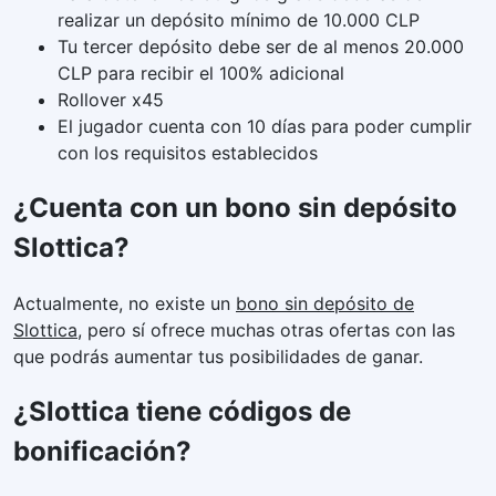
realizar un depósito mínimo de 10.000 CLP
Tu tercer depósito debe ser de al menos 20.000
CLP para recibir el 100% adicional
Rollover x45
El jugador cuenta con 10 días para poder cumplir
con los requisitos establecidos
¿Cuenta con un bono sin depósito
Slottica?
Actualmente, no existe un
bono sin depósito de
Slottica
, pero sí ofrece muchas otras ofertas con las
que podrás aumentar tus posibilidades de ganar.
¿Slottica tiene códigos de
bonificación?