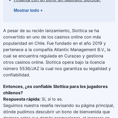
Mostrar todo +
A pesar de su recién lanzamiento, Slottica se ha
convertido en uno de los casinos online con más
popularidad en Chile. Fue fundado en el año 2019 y
pertenece a la compañía Atlantic Management B.V., la
cual se encuentra regulada en Curazao y gestiona
otros casinos online. Slottica opera bajo la licencia
número 5536/JAZ la cual nos garantiza su legalidad y
confiabilidad.
Entonces, ¿es confiable Slottica para los jugadores
chilenos?
Respuesta rápida:
Sí, sí lo es.
Seguimos nuestra reseña revisando su página principal,
dónde pudimos descubrir un bono de bienvenida que
destaca entre sus demás promociones, al ingresar en