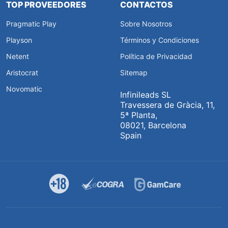
TOP PROVEEDORES
CONTACTOS
Pragmatic Play
Sobre Nosotros
Playson
Términos y Condiciones
Netent
Política de Privacidad
Aristocrat
Sitemap
Novomatic
Infinileads SL
Travessera de Gràcia, 11,
5ª Planta,
08021, Barcelona
Spain