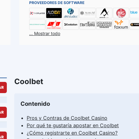
PROVEEDORES DE SOFTWARE
... Mostrar todo
Coolbet
AR
Contenido
AR
Pros y Contras de Coolbet Casino
Por qué te gustaría apostar en Coolbet
¿Cómo registrarte en Coolbet Casino?
AR