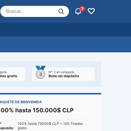
7
goría
Nº. 2 en categoría
2
adas gratis
Bono sin depósito
AQUETE DE BIENVENIDA
100% hasta 150.000$ CLP
°
100% hasta 75000$ CLP + 100 Tiradas
eposito
gratis