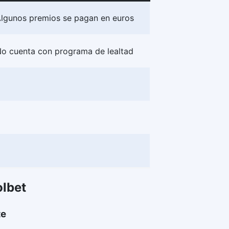
lgunos premios se pagan en euros
o cuenta con programa de lealtad
olbet
te