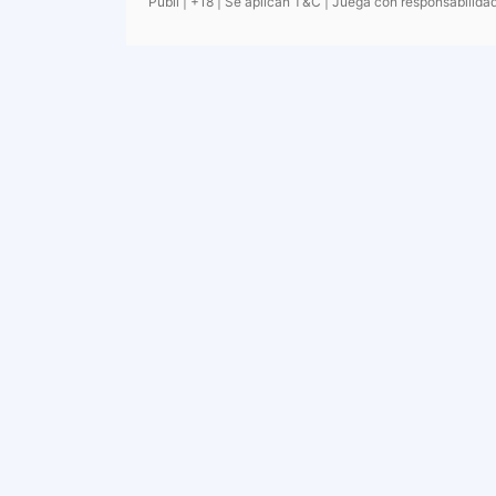
Publi | +18 | Se aplican T&C | Juega con responsabilida