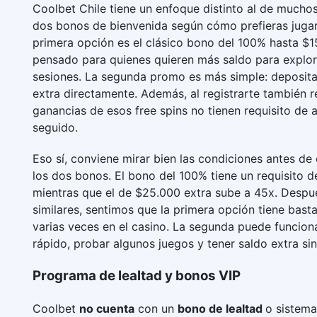
Coolbet Chile tiene un enfoque distinto al de mucho
dos bonos de bienvenida según cómo prefieras jugar
primera opción es el clásico bono del 100% hasta $
pensado para quienes quieren más saldo para explor
sesiones. La segunda promo es más simple: deposita
extra directamente. Además, al registrarte también re
ganancias de esos free spins no tienen requisito de 
seguido.
Eso sí, conviene mirar bien las condiciones antes de
los dos bonos. El bono del 100% tiene un requisito 
mientras que el de $25.000 extra sube a 45x. Despu
similares, sentimos que la primera opción tiene bast
varias veces en el casino. La segunda puede funcio
rápido, probar algunos juegos y tener saldo extra s
Programa de lealtad y bonos VIP
Coolbet
no cuenta
con un
bono de lealtad
o sistema