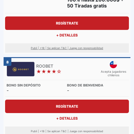
50 Tiradas gratis
REGÍSTRATE
+ DETALLES
Publi | +18 | Se aplican T&C | Juega con responsabilidad
8
★★★★☆
Acepta jugadores
chilenos
-
-
REGÍSTRATE
+ DETALLES
Publi | +18 | Se aplican T&C | Juega con responsabilidad