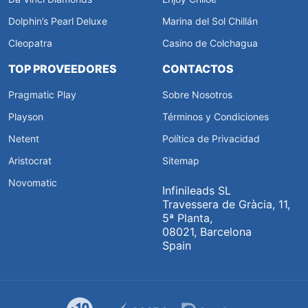
Dolphin’s Pearl Deluxe
Marina del Sol Chillán
Cleopatra
Casino de Colchagua
TOP PROVEEDORES
CONTACTOS
Pragmatic Play
Sobre Nosotros
Playson
Términos y Condiciones
Netent
Política de Privacidad
Aristocrat
Sitemap
Novomatic
Infinileads SL
Travessera de Gràcia, 11,
5ª Planta,
08021, Barcelona
Spain