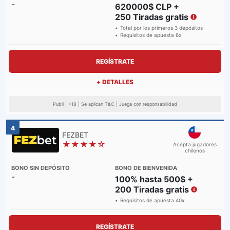
-
620000$ CLP +
250 Tiradas gratis
Total por los primeros 3 depósitos
Requisitos de apuesta 6x
REGÍSTRATE
+ DETALLES
Publi | +18 | Se aplican T&C | Juega con responsabilidad
4
★★★★☆
Acepta jugadores
chilenos
-
100% hasta 500$ +
200 Tiradas gratis
Requisitos de apuesta 40x
REGÍSTRATE