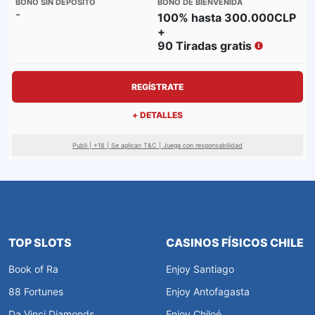
-
100% hasta 300.000CLP
+
90 Tiradas gratis
REGÍSTRATE
+ DETALLES
Publi | +18 | Se aplican T&C | Juega con responsabilidad
TOP SLOTS
CASINOS FÍSICOS CHILE
Book of Ra
Enjoy Santiago
88 Fortunes
Enjoy Antofagasta
Da Vinci Diamonds
Enjoy Chiloé