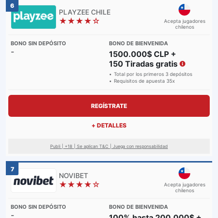
6
★★★★☆
Acepta jugadores
chilenos
-
1500.000$ CLP +
150 Tiradas gratis
Total por los primeros 3 depósitos
Requisitos de apuesta 35x
REGÍSTRATE
+ DETALLES
Publi | +18 | Se aplican T&C | Juega con responsabilidad
7
★★★★☆
Acepta jugadores
chilenos
-
100% hasta 200.000$ +