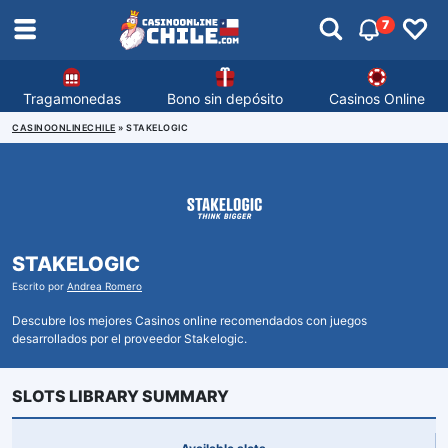
7
Tragamonedas
Bono sin depósito
Casinos Online
CASINOONLINECHILE
»
STAKELOGIC
STAKELOGIC
Escrito por
Andrea Romero
Descubre los mejores Casinos online recomendados con juegos
desarrollados por el proveedor Stakelogic.
SLOTS LIBRARY SUMMARY