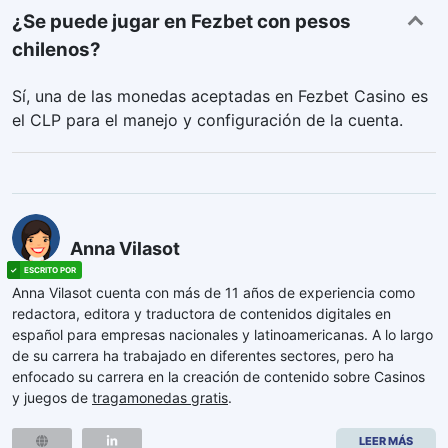
¿Se puede jugar en Fezbet con pesos
chilenos?
Sí, una de las monedas aceptadas en Fezbet Casino es
el CLP para el manejo y configuración de la cuenta.
Anna Vilasot
Anna Vilasot cuenta con más de 11 años de experiencia como
redactora, editora y traductora de contenidos digitales en
español para empresas nacionales y latinoamericanas. A lo largo
de su carrera ha trabajado en diferentes sectores, pero ha
enfocado su carrera en la creación de contenido sobre Casinos
y juegos de
tragamonedas gratis
.
LEER MÁS