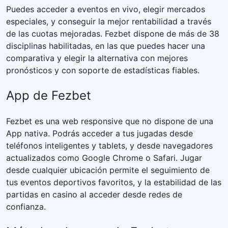
Puedes acceder a eventos en vivo, elegir mercados
especiales, y conseguir la mejor rentabilidad a través
de las cuotas mejoradas. Fezbet dispone de más de 38
disciplinas habilitadas, en las que puedes hacer una
comparativa y elegir la alternativa con mejores
pronósticos y con soporte de estadísticas fiables.
App de Fezbet
Fezbet es una web responsive que no dispone de una
App nativa. Podrás acceder a tus jugadas desde
teléfonos inteligentes y tablets, y desde navegadores
actualizados como Google Chrome o Safari. Jugar
desde cualquier ubicación permite el seguimiento de
tus eventos deportivos favoritos, y la estabilidad de las
partidas en casino al acceder desde redes de
confianza.