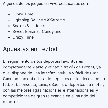
Algunos de los juegos en vivo destacados son:
Funky Time
Lightning Roulette XXXtreme
Snakes & Ladders
Sweet Bonanza Candyland
Crazy Time
Apuestas en
Fezbet
El seguimiento de tus deportes favoritos es
completamente viable y eficaz a través de Fezbet, ya
que, dispone de una interfaz intuitiva y fácil de usar.
Cuentan con cobertura de deportes en tendencia como
fútbol, baloncesto, tenis, eSports o deportes de motor,
con las mejores ligas nacionales e internacionales, y
competiciones de gran relevancia en el mundo del
deporte.