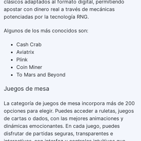
clásicos adaptados al formato digital, permitiendo
apostar con dinero real a través de mecánicas
potenciadas por la tecnología RNG.
Algunos de los más conocidos son:
Cash Crab
Aviatrix
Plink
Coin Miner
To Mars and Beyond
Juegos de mesa
La categoría de juegos de mesa incorpora más de 200
opciones para elegir. Puedes acceder a ruletas, juegos
de cartas o dados, con las mejores animaciones y
dinámicas emocionantes. En cada juego, puedes
disfrutar de partidas seguras, transparentes e
interactivas, con interfaz y controles intuitivos que