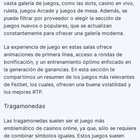
vasta galería de juegos, como las slots, casino en vivo,
ruleta, juegos Arcade y juegos de mesa. Además, se
puede filtrar por proveedor o elegir la sección de
juegos nuevos o populares, que se actualizan
constantemente para ofrecer una galería moderna.
La experiencia de juego en estas salas ofrece
animaciones de primera línea, acceso a rondas de
bonificación, y un entrenamiento óptimo enfocado en
la generación de ganancias. En esta sección te
compartimos un resumen de los juegos más relevantes
de Fezbet, los cuales, ofrecen una buena volatilidad y
los mejores RTP.
Tragamonedas
Las tragamonedas suelen ser el juego más
emblemático de casinos online, ya que, sólo se requiere
de combinar símbolos iguales. Estos juegos suelen