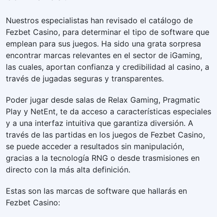
Nuestros especialistas han revisado el catálogo de
Fezbet Casino, para determinar el tipo de software que
emplean para sus juegos. Ha sido una grata sorpresa
encontrar marcas relevantes en el sector de iGaming,
las cuales, aportan confianza y credibilidad al casino, a
través de jugadas seguras y transparentes.
Poder jugar desde salas de Relax Gaming, Pragmatic
Play y NetEnt, te da acceso a características especiales
y a una interfaz intuitiva que garantiza diversión. A
través de las partidas en los juegos de Fezbet Casino,
se puede acceder a resultados sin manipulación,
gracias a la tecnología RNG o desde trasmisiones en
directo con la más alta definición.
Estas son las marcas de software que hallarás en
Fezbet Casino: