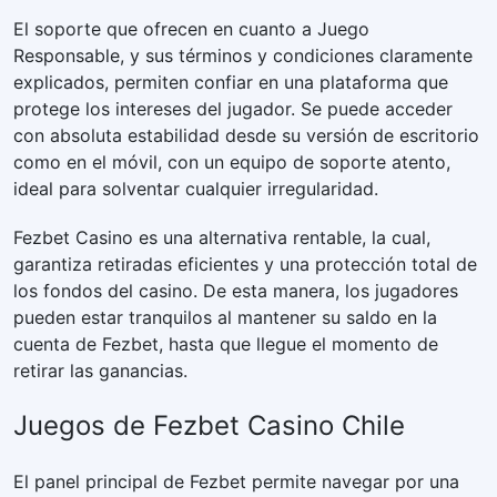
El soporte que ofrecen en cuanto a Juego
Responsable, y sus términos y condiciones claramente
explicados, permiten confiar en una plataforma que
protege los intereses del jugador. Se puede acceder
con absoluta estabilidad desde su versión de escritorio
como en el móvil, con un equipo de soporte atento,
ideal para solventar cualquier irregularidad.
Fezbet Casino es una alternativa rentable, la cual,
garantiza retiradas eficientes y una protección total de
los fondos del casino. De esta manera, los jugadores
pueden estar tranquilos al mantener su saldo en la
cuenta de Fezbet, hasta que llegue el momento de
retirar las ganancias.
Juegos de Fezbet
Casino Chile
El panel principal de Fezbet permite navegar por una