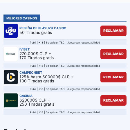
MEJORES CASINOS
RESEÑA DE PLAYUZU CASINO
RECLAMAR
50 Tiradas gratis
Publi | +18 | Se aplican T&C | Juega con responsabilidad
IVIBET
270.000$ CLP +
RECLAMAR
170 Tiradas gratis
Publi | +18 | Se aplican T&C | Juega con responsabilidad
CAMPEONBET
125% hasta 500000$ CLP +
RECLAMAR
100 Tiradas gratis
Publi | +18 | Se aplican T&C | Juega con responsabilidad
CASINIA
620000$ CLP +
RECLAMAR
250 Tiradas gratis
Publi | +18 | Se aplican T&C | Juega con responsabilidad