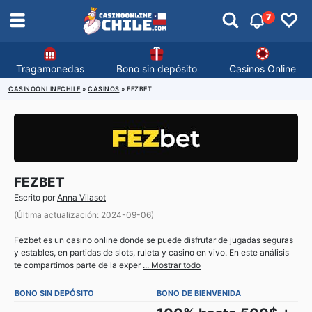
7
Tragamonedas
Bono sin depósito
Casinos Online
CASINOONLINECHILE
»
CASINOS
»
FEZBET
FEZBET
Escrito por
Anna Vilasot
(Última actualización: 2024-09-06)
Fezbet es un casino online donde se puede disfrutar de jugadas seguras
y estables, en partidas de slots, ruleta y casino en vivo. En este análisis
te compartimos parte de la exper
... Mostrar todo
BONO SIN DEPÓSITO
BONO DE BIENVENIDA