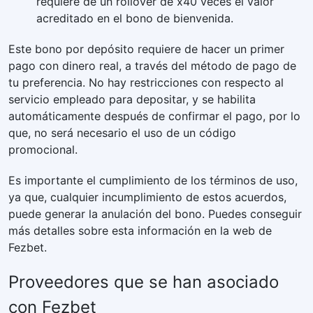
requiere de un rollover de x40 veces el valor
acreditado en el bono de bienvenida.
Este bono por depósito requiere de hacer un primer
pago con dinero real, a través del método de pago de
tu preferencia. No hay restricciones con respecto al
servicio empleado para depositar, y se habilita
automáticamente después de confirmar el pago, por lo
que, no será necesario el uso de un código
promocional.
Es importante el cumplimiento de los términos de uso,
ya que, cualquier incumplimiento de estos acuerdos,
puede generar la anulación del bono. Puedes conseguir
más detalles sobre esta información en la web de
Fezbet.
Proveedores que se han asociado
con Fezbet