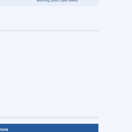
Burning Slots Cash Mesh
ncia