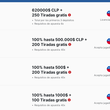
620000$ CLP +
250 Tiradas gratis
Licencia
Total por los primeros 3 depósitos
Requisitos de apuesta 6x
100% hasta 500.000$ CLP +
200 Tiradas gratis
Acepta jugad
Requisitos de apuesta 40x
100% hasta 500$ +
200 Tiradas gratis
Acepta jugad
Requisitos de apuesta 40x
100% hasta 1000$ +
100 Tiradas gratis
Acepta jugad
Requisitos de apuesta 40x