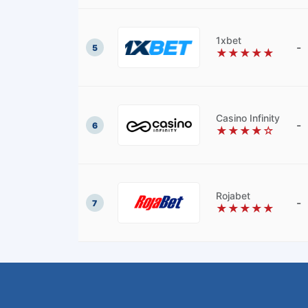
-
5
★★★★★
-
6
★★★★☆
-
7
★★★★★