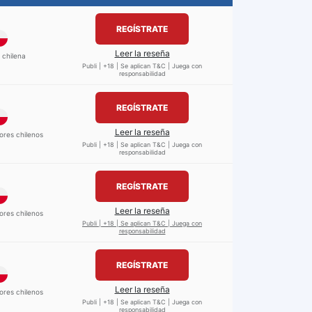
REGÍSTRATE
Leer la reseña
 chilena
Publi | +18 | Se aplican T&C | Juega con
responsabilidad
REGÍSTRATE
Leer la reseña
ores chilenos
Publi | +18 | Se aplican T&C | Juega con
responsabilidad
REGÍSTRATE
Leer la reseña
ores chilenos
Publi | +18 | Se aplican T&C | Juega con
responsabilidad
REGÍSTRATE
Leer la reseña
ores chilenos
Publi | +18 | Se aplican T&C | Juega con
responsabilidad