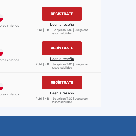
REGÍSTRATE
Leer la reseña
ores chilenos
Publi | +18 | Se aplican T&C | Juega con
responsabilidad
REGÍSTRATE
Leer la reseña
ores chilenos
Publi | +18 | Se aplican T&C | Juega con
responsabilidad
REGÍSTRATE
Leer la reseña
ores chilenos
Publi | +18 | Se aplican T&C | Juega con
responsabilidad