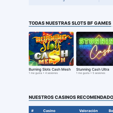
3
TODAS NUESTRAS SLOTS BF GAMES
Burning Slots Cash Mesh
Stunning Cash Ultra
1 me gusta • 4 sesiones
1 me gusta • 5 sesiones
NUESTROS CASINOS RECOMENDADOS
#
Casino
Valoración
Bo