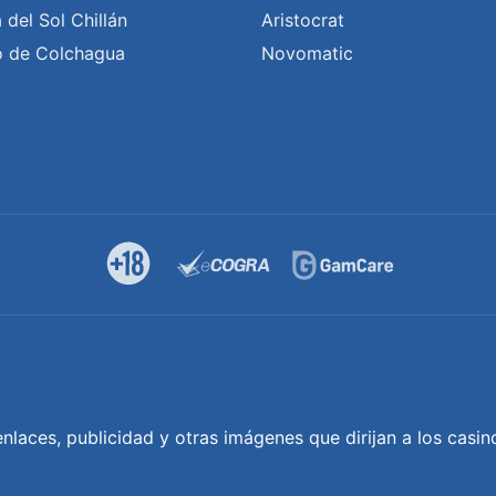
 del Sol Chillán
Aristocrat
o de Colchagua
Novomatic
aces, publicidad y otras imágenes que dirijan a los casinos