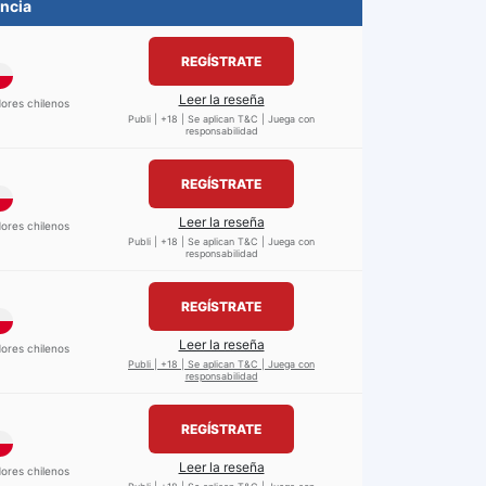
ncia
REGÍSTRATE
Leer la reseña
ores chilenos
Publi | +18 | Se aplican T&C | Juega con
responsabilidad
REGÍSTRATE
Leer la reseña
ores chilenos
Publi | +18 | Se aplican T&C | Juega con
responsabilidad
REGÍSTRATE
Leer la reseña
ores chilenos
Publi | +18 | Se aplican T&C | Juega con
responsabilidad
REGÍSTRATE
Leer la reseña
ores chilenos