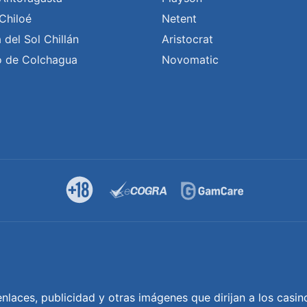
Chiloé
Netent
 del Sol Chillán
Aristocrat
o de Colchagua
Novomatic
aces, publicidad y otras imágenes que dirijan a los casinos