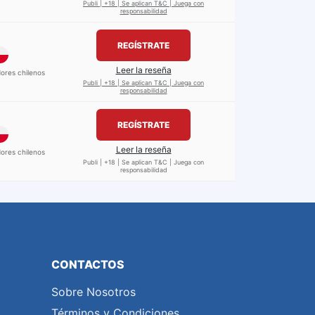
Publi | +18 | Se aplican T&C | Juega con
responsabilidad
REGÍSTRATE
Leer la reseña
ores chilenos
Publi | +18 | Se aplican T&C | Juega con
responsabilidad
REGÍSTRATE
Leer la reseña
ores chilenos
Publi | +18 | Se aplican T&C | Juega con
responsabilidad
CONTACTOS
Sobre Nosotros
Términos y Condiciones