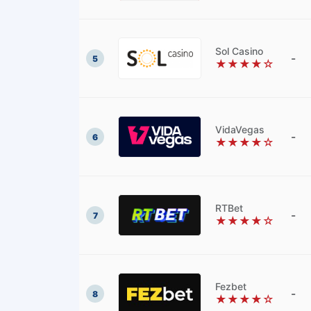
-
5
★★★★☆
-
6
★★★★☆
-
7
★★★★☆
-
8
★★★★☆