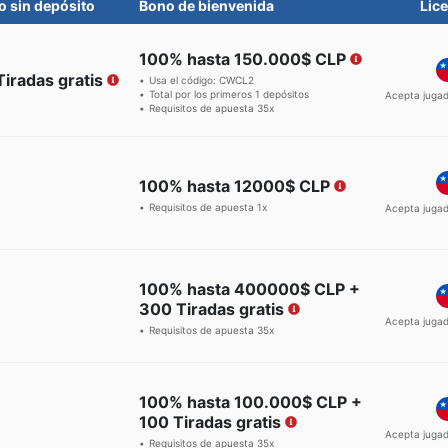
o sin depósito
Bono de bienvenida
Lice
100% hasta 150.000$ CLP
Tiradas gratis
Usa el código:
CWCL2
Total por los primeros 1 depósitos
Acepta jugad
Requisitos de apuesta 35x
100% hasta 12000$ CLP
Requisitos de apuesta 1x
Acepta jugad
100% hasta 400000$ CLP +
300 Tiradas gratis
Acepta jugad
Requisitos de apuesta 35x
100% hasta 100.000$ CLP +
100 Tiradas gratis
Acepta jugad
Requisitos de apuesta 35x