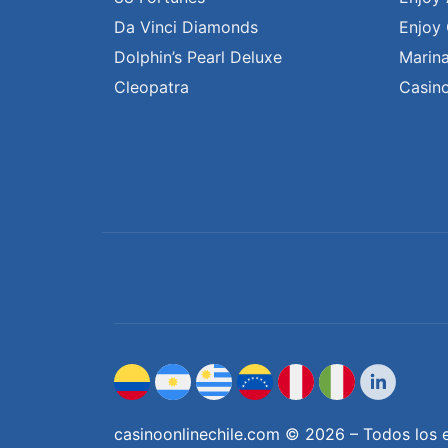
Da Vinci Diamonds
Enjoy 
Dolphin’s Pearl Deluxe
Marina
Cleopatra
Casin
casinoonlinechile.com © 2026 – Todos los enl