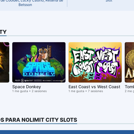
de Coolbet, Lucky Casino, Reseña de
Slot
Betsson
ITY
Space Donkey
East Coast vs West Coast
Tomb
1 me gusta • 2 sesiones
1 me gusta • 7 sesiones
2 me g
 PARA NOLIMIT CITY SLOTS