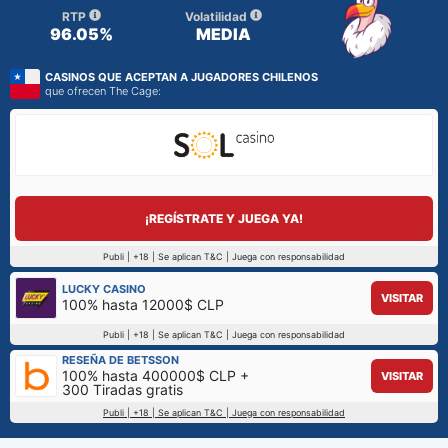
RTP
Volatilidad
96.05%
MEDIA
CASINOS QUE ACEPTAN A JUGADORES CHILENOS
que ofrecen The Cage:
¡REGÍSTRATE Y JUEGA YA!
Publi | +18 | Se aplican T&C | Juega con responsabilidad
LUCKY CASINO
VISITAR
100% hasta 12000$ CLP
Publi | +18 | Se aplican T&C | Juega con responsabilidad
RESEÑA DE BETSSON
100% hasta 400000$ CLP +
VISITAR
300 Tiradas gratis
Publi | +18 | Se aplican T&C | Juega con responsabilidad