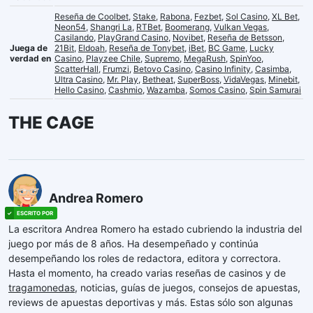
Reseña de Coolbet
,
Stake
,
Rabona
,
Fezbet
,
Sol Casino
,
XL Bet
,
Neon54
,
Shangri La
,
RTBet
,
Boomerang
,
Vulkan Vegas
,
Casilando
,
PlayGrand Casino
,
Novibet
,
Reseña de Betsson
,
Juega de
21Bit
,
Eldoah
,
Reseña de Tonybet
,
iBet
,
BC Game
,
Lucky
verdad en
Casino
,
Playzee Chile
,
Supremo
,
MegaRush
,
SpinYoo
,
ScatterHall
,
Frumzi
,
Betovo Casino
,
Casino Infinity
,
Casimba
,
Ultra Casino
,
Mr. Play
,
Betheat
,
SuperBoss
,
VidaVegas
,
Minebit
,
Hello Casino
,
Cashmio
,
Wazamba
,
Somos Casino
,
Spin Samurai
THE CAGE
Andrea Romero
La escritora Andrea Romero ha estado cubriendo la industria del
juego por más de 8 años. Ha desempeñado y continúa
desempeñando los roles de redactora, editora y correctora.
Hasta el momento, ha creado varias reseñas de casinos y de
tragamonedas
, noticias, guías de juegos, consejos de apuestas,
reviews de apuestas deportivas y más. Estas sólo son algunas