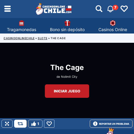
7
Tragamonedas
Bono sin depósito
Casinos Online
CASINOONLINECHILE
»
SLOTS
»
THE CAGE
The Cage
de
Nolimit City
INICIAR JUEGO
1
REPORTAR UN PROBLEMA