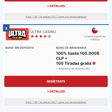
+ DETALLES
Publi | +18 | Se aplican T&C | Juega con responsabilidad
3
★★★★☆
Acepta jugadores
chilenos
-
100% hasta 100.000$
CLP +
100 Tiradas gratis
Requisitos de apuesta 35x
REGÍSTRATE
+ DETALLES
Publi | +18 | Se aplican T&C | Juega con responsabilidad