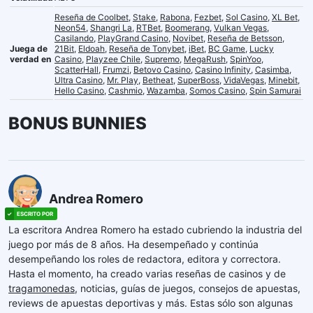
Reseña de Coolbet
,
Stake
,
Rabona
,
Fezbet
,
Sol Casino
,
XL Bet
,
Neon54
,
Shangri La
,
RTBet
,
Boomerang
,
Vulkan Vegas
,
Casilando
,
PlayGrand Casino
,
Novibet
,
Reseña de Betsson
,
Juega de
21Bit
,
Eldoah
,
Reseña de Tonybet
,
iBet
,
BC Game
,
Lucky
verdad en
Casino
,
Playzee Chile
,
Supremo
,
MegaRush
,
SpinYoo
,
ScatterHall
,
Frumzi
,
Betovo Casino
,
Casino Infinity
,
Casimba
,
Ultra Casino
,
Mr. Play
,
Betheat
,
SuperBoss
,
VidaVegas
,
Minebit
,
Hello Casino
,
Cashmio
,
Wazamba
,
Somos Casino
,
Spin Samurai
BONUS BUNNIES
Andrea Romero
La escritora Andrea Romero ha estado cubriendo la industria del
juego por más de 8 años. Ha desempeñado y continúa
desempeñando los roles de redactora, editora y correctora.
Hasta el momento, ha creado varias reseñas de casinos y de
tragamonedas
, noticias, guías de juegos, consejos de apuestas,
reviews de apuestas deportivas y más. Estas sólo son algunas