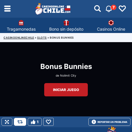
7
Tragamonedas
Bono sin depósito
Casinos Online
CASINOONLINECHILE
»
SLOTS
»
BONUS BUNNIES
Bonus Bunnies
de
Nolimit City
INICIAR JUEGO
1
REPORTAR UN PROBLEMA