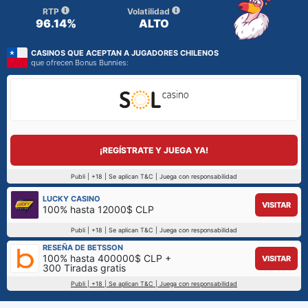
RTP
Volatilidad
96.14%
ALTO
CASINOS QUE ACEPTAN A JUGADORES CHILENOS
que ofrecen Bonus Bunnies:
¡REGÍSTRATE Y JUEGA YA!
Publi | +18 | Se aplican T&C | Juega con responsabilidad
LUCKY CASINO
VISITAR
100% hasta 12000$ CLP
Publi | +18 | Se aplican T&C | Juega con responsabilidad
RESEÑA DE BETSSON
100% hasta 400000$ CLP +
VISITAR
300 Tiradas gratis
Publi | +18 | Se aplican T&C | Juega con responsabilidad