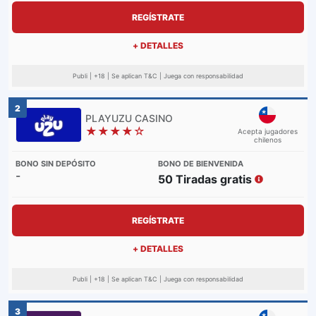
REGÍSTRATE
+ DETALLES
Publi | +18 | Se aplican T&C | Juega con responsabilidad
2
★★★★☆
Acepta jugadores
chilenos
-
50 Tiradas gratis
REGÍSTRATE
+ DETALLES
Publi | +18 | Se aplican T&C | Juega con responsabilidad
3