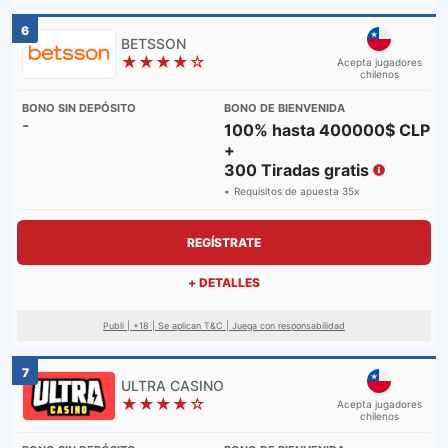
6
★★★★☆
Acepta jugadores
chilenos
-
100% hasta 400000$ CLP
+
300 Tiradas gratis
Requisitos de apuesta 35x
REGÍSTRATE
+ DETALLES
Publi | +18 | Se aplican T&C | Juega con responsabilidad
7
★★★★☆
Acepta jugadores
chilenos