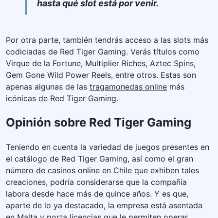
hasta qué slot está por venir.
Por otra parte, también tendrás acceso a las slots más
codiciadas de Red Tiger Gaming. Verás títulos como
Virque de la Fortune, Multiplier Riches, Aztec Spins,
Gem Gone Wild Power Reels, entre otros. Estas son
apenas algunas de las
tragamonedas online
más
icónicas de Red Tiger Gaming.
Opinión sobre Red Tiger Gaming
Teniendo en cuenta la variedad de juegos presentes en
el catálogo de Red Tiger Gaming, así como el gran
número de casinos online en Chile que exhiben tales
creaciones, podría considerarse que la compañía
labora desde hace más de quince años. Y es que,
aparte de lo ya destacado, la empresa está asentada
en Malta y porta licencias que le permiten operar