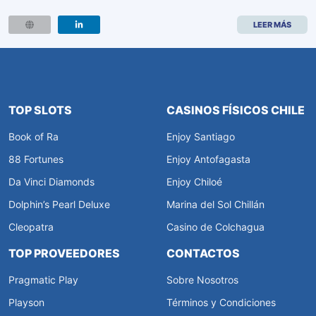
LEER MÁS
TOP SLOTS
CASINOS FÍSICOS CHILE
Book of Ra
Enjoy Santiago
88 Fortunes
Enjoy Antofagasta
Da Vinci Diamonds
Enjoy Chiloé
Dolphin’s Pearl Deluxe
Marina del Sol Chillán
Cleopatra
Casino de Colchagua
TOP PROVEEDORES
CONTACTOS
Pragmatic Play
Sobre Nosotros
Playson
Términos y Condiciones