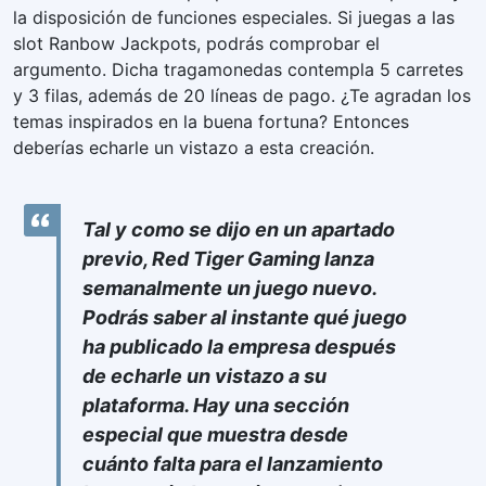
la disposición de funciones especiales. Si juegas a las
slot Ranbow Jackpots, podrás comprobar el
argumento. Dicha tragamonedas contempla 5 carretes
y 3 filas, además de 20 líneas de pago. ¿Te agradan los
temas inspirados en la buena fortuna? Entonces
deberías echarle un vistazo a esta creación.
Tal y como se dijo en un apartado
previo, Red Tiger Gaming lanza
semanalmente un juego nuevo.
Podrás saber al instante qué juego
ha publicado la empresa después
de echarle un vistazo a su
plataforma. Hay una sección
especial que muestra desde
cuánto falta para el lanzamiento