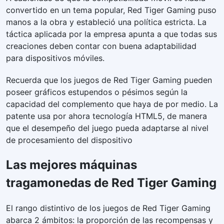
convertido en un tema popular, Red Tiger Gaming puso
manos a la obra y estableció una política estricta. La
táctica aplicada por la empresa apunta a que todas sus
creaciones deben contar con buena adaptabilidad
para dispositivos móviles.
Recuerda que los juegos de Red Tiger Gaming pueden
poseer gráficos estupendos o pésimos según la
capacidad del complemento que haya de por medio. La
patente usa por ahora tecnología HTML5, de manera
que el desempeño del juego pueda adaptarse al nivel
de procesamiento del dispositivo
Las mejores máquinas
tragamonedas de Red Tiger Gaming
El rango distintivo de los juegos de Red Tiger Gaming
abarca 2 ámbitos: la proporción de las recompensas y