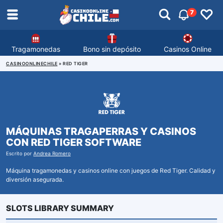
7
Tragamonedas
Bono sin depósito
Casinos Online
CASINOONLINECHILE
»
RED TIGER
MÁQUINAS TRAGAPERRAS Y CASINOS
CON RED TIGER SOFTWARE
Escrito por
Andrea Romero
Máquina tragamonedas y casinos online con juegos de Red Tiger. Calidad y
diversión asegurada.
SLOTS LIBRARY SUMMARY