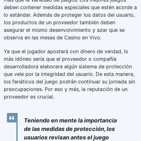
deben contener medidas especiales que estén acorde a
lo estándar. Además de proteger los datos del usuario,
los productos de un proveedor también deben
asegurar el mismo desenvolvimiento y azar que se
observa en las mesas de Casino en Vivo.
Ya que el jugador apostará con dinero de verdad, lo
más idóneo sería que el proveedor o compañía
desarrolladora elaborara algún sistema de protección
que vele por la integridad del usuario. De esta manera,
los fanáticos del juego podrán continuar su jornada sin
preocupaciones. Por eso y más, la reputación de un
proveedor es crucial.
Teniendo en mente la importancia
de las medidas de protección, los
usuarios revisan antes el juego