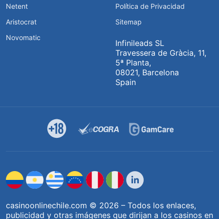
Netent
Política de Privacidad
Aristocrat
Sitemap
Novomatic
Infinileads SL
Travessera de Gràcia, 11,
5ª Planta,
08021, Barcelona
Spain
casinoonlinechile.com © 2026 – Todos los enlaces,
publicidad y otras imágenes que dirijan a los casinos en