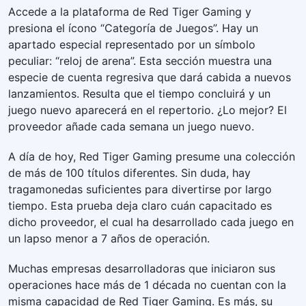
Accede a la plataforma de Red Tiger Gaming y
presiona el ícono “Categoría de Juegos”. Hay un
apartado especial representado por un símbolo
peculiar: “reloj de arena”. Esta sección muestra una
especie de cuenta regresiva que dará cabida a nuevos
lanzamientos. Resulta que el tiempo concluirá y un
juego nuevo aparecerá en el repertorio. ¿Lo mejor? El
proveedor añade cada semana un juego nuevo.
A día de hoy, Red Tiger Gaming presume una colección
de más de 100 títulos diferentes. Sin duda, hay
tragamonedas suficientes para divertirse por largo
tiempo. Esta prueba deja claro cuán capacitado es
dicho proveedor, el cual ha desarrollado cada juego en
un lapso menor a 7 años de operación.
Muchas empresas desarrolladoras que iniciaron sus
operaciones hace más de 1 década no cuentan con la
misma capacidad de Red Tiger Gaming. Es más, su