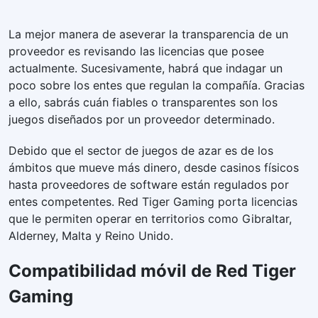
La mejor manera de aseverar la transparencia de un
proveedor es revisando las licencias que posee
actualmente. Sucesivamente, habrá que indagar un
poco sobre los entes que regulan la compañía. Gracias
a ello, sabrás cuán fiables o transparentes son los
juegos diseñados por un proveedor determinado.
Debido que el sector de juegos de azar es de los
ámbitos que mueve más dinero, desde casinos físicos
hasta proveedores de software están regulados por
entes competentes. Red Tiger Gaming porta licencias
que le permiten operar en territorios como Gibraltar,
Alderney, Malta y Reino Unido.
Compatibilidad móvil de Red Tiger
Gaming