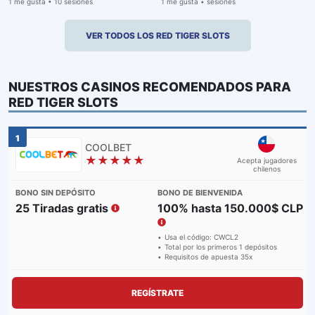
1 me gusta • 10 sesiones
1 me gusta • sesiones
VER TODOS LOS RED TIGER SLOTS
NUESTROS CASINOS RECOMENDADOS PARA
RED TIGER SLOTS
1
★★★★★
Acepta jugadores
chilenos
25 Tiradas gratis
100% hasta 150.000$ CLP
Usa el código:
CWCL2
Total por los primeros 1 depósitos
Requisitos de apuesta 35x
REGÍSTRATE