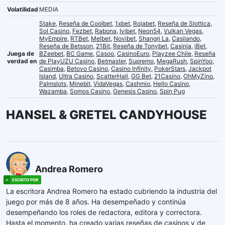
Volatilidad
MEDIA
Stake
,
Reseña de Coolbet
,
1xbet
,
Rojabet
,
Reseña de Slottica
,
Sol Casino
,
Fezbet
,
Rabona
,
Ivibet
,
Neon54
,
Vulkan Vegas
,
MyEmpire
,
RTBet
,
Melbet
,
Novibet
,
Shangri La
,
Casilando
,
Reseña de Betsson
,
21Bit
,
Reseña de Tonybet
,
Casinia
,
iBet
,
Juega de
BZeebet
,
BC Game
,
Casoo
,
CasinoEuro
,
Playzee Chile
,
Reseña
verdad en
de PlayUZU Casino
,
Betmaster
,
Supremo
,
MegaRush
,
SpinYoo
,
Casimba
,
Betovo Casino
,
Casino Infinity
,
PokerStars
,
Jackpot
Island
,
Ultra Casino
,
ScatterHall
,
GG Bet
,
21Casino
,
OhMyZino
,
Palmslots
,
Minebit
,
VidaVegas
,
Cashmio
,
Hello Casino
,
Wazamba
,
Somos Casino
,
Genesis Casino
,
Spin Pug
HANSEL & GRETEL CANDYHOUSE
Andrea Romero
La escritora Andrea Romero ha estado cubriendo la industria del
juego por más de 8 años. Ha desempeñado y continúa
desempeñando los roles de redactora, editora y correctora.
Hasta el momento, ha creado varias reseñas de casinos y de