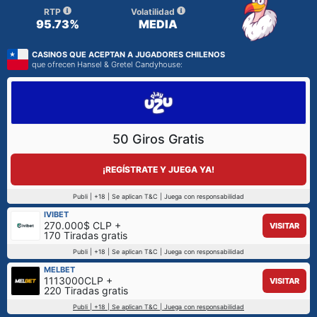
RTP
Volatilidad
95.73%
MEDIA
CASINOS QUE ACEPTAN A JUGADORES CHILENOS
que ofrecen Hansel & Gretel Candyhouse:
50 Giros Gratis
¡REGÍSTRATE Y JUEGA YA!
Publi | +18 | Se aplican T&C | Juega con responsabilidad
IVIBET
270.000$ CLP +
VISITAR
170 Tiradas gratis
Publi | +18 | Se aplican T&C | Juega con responsabilidad
MELBET
1113000CLP +
VISITAR
220 Tiradas gratis
Publi | +18 | Se aplican T&C | Juega con responsabilidad