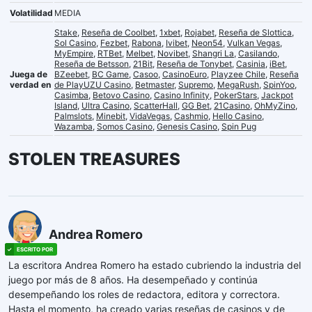
Volatilidad
MEDIA
Stake
,
Reseña de Coolbet
,
1xbet
,
Rojabet
,
Reseña de Slottica
,
Sol Casino
,
Fezbet
,
Rabona
,
Ivibet
,
Neon54
,
Vulkan Vegas
,
MyEmpire
,
RTBet
,
Melbet
,
Novibet
,
Shangri La
,
Casilando
,
Reseña de Betsson
,
21Bit
,
Reseña de Tonybet
,
Casinia
,
iBet
,
Juega de
BZeebet
,
BC Game
,
Casoo
,
CasinoEuro
,
Playzee Chile
,
Reseña
verdad en
de PlayUZU Casino
,
Betmaster
,
Supremo
,
MegaRush
,
SpinYoo
,
Casimba
,
Betovo Casino
,
Casino Infinity
,
PokerStars
,
Jackpot
Island
,
Ultra Casino
,
ScatterHall
,
GG Bet
,
21Casino
,
OhMyZino
,
Palmslots
,
Minebit
,
VidaVegas
,
Cashmio
,
Hello Casino
,
Wazamba
,
Somos Casino
,
Genesis Casino
,
Spin Pug
STOLEN TREASURES
Andrea Romero
La escritora Andrea Romero ha estado cubriendo la industria del
juego por más de 8 años. Ha desempeñado y continúa
desempeñando los roles de redactora, editora y correctora.
Hasta el momento, ha creado varias reseñas de casinos y de