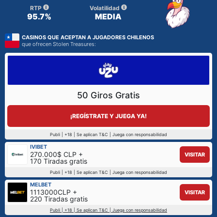
RTP
Volatilidad
95.7%
MEDIA
CASINOS QUE ACEPTAN A JUGADORES CHILENOS
que ofrecen Stolen Treasures:
50 Giros Gratis
¡REGÍSTRATE Y JUEGA YA!
Publi | +18 | Se aplican T&C | Juega con responsabilidad
IVIBET
270.000$ CLP +
VISITAR
170 Tiradas gratis
Publi | +18 | Se aplican T&C | Juega con responsabilidad
MELBET
1113000CLP +
VISITAR
220 Tiradas gratis
Publi | +18 | Se aplican T&C | Juega con responsabilidad