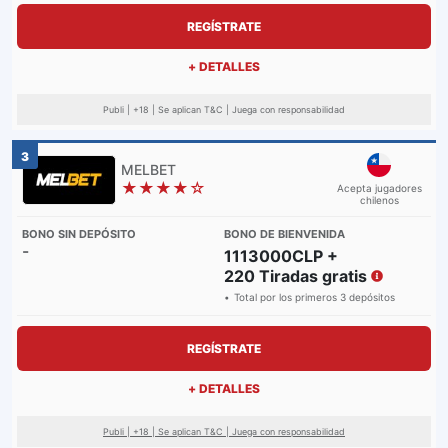
REGÍSTRATE
+ DETALLES
Publi | +18 | Se aplican T&C | Juega con responsabilidad
3
★★★★☆
Acepta jugadores
chilenos
-
1113000CLP +
220 Tiradas gratis
Total por los primeros 3 depósitos
REGÍSTRATE
+ DETALLES
Publi | +18 | Se aplican T&C | Juega con responsabilidad