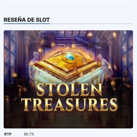
RESEÑA DE SLOT
RTP
95.7%