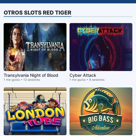
OTROS SLOTS RED TIGER
Transylvania Night of Blood
Cyber Attack
1 me gusta • 13 sesiones
1 me gusta • 8 sesiones