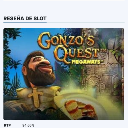
RESEÑA DE SLOT
RTP
94.66%