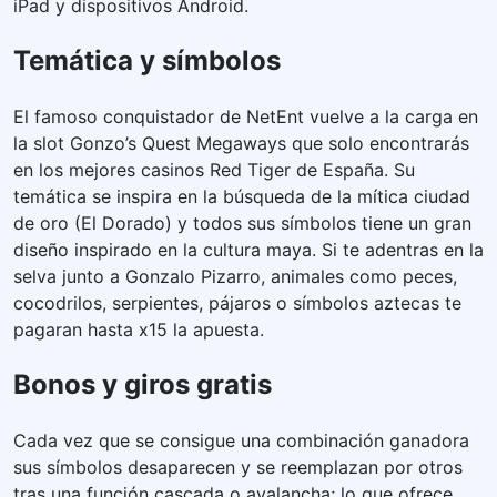
iPad y dispositivos Android.
Temática y símbolos
El famoso conquistador de NetEnt vuelve a la carga en
la slot Gonzo’s Quest Megaways que solo encontrarás
en los mejores casinos Red Tiger de España. Su
temática se inspira en la búsqueda de la mítica ciudad
de oro (El Dorado) y todos sus símbolos tiene un gran
diseño inspirado en la cultura maya. Si te adentras en la
selva junto a Gonzalo Pizarro, animales como peces,
cocodrilos, serpientes, pájaros o símbolos aztecas te
pagaran hasta x15 la apuesta.
Bonos y giros gratis
Cada vez que se consigue una combinación ganadora
sus símbolos desaparecen y se reemplazan por otros
tras una función cascada o avalancha; lo que ofrece