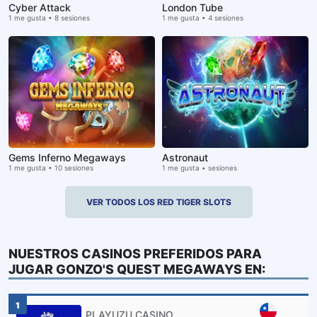
Cyber Attack
London Tube
1 me gusta • 8 sesiones
1 me gusta • 4 sesiones
Gems Inferno Megaways
Astronaut
1 me gusta • 10 sesiones
1 me gusta • sesiones
VER TODOS LOS RED TIGER SLOTS
NUESTROS CASINOS PREFERIDOS PARA
JUGAR
GONZO'S QUEST MEGAWAYS
EN:
1