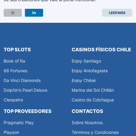
LEER MÁS
TOP SLOTS
CASINOS FÍSICOS CHILE
Book of Ra
Enjoy Santiago
88 Fortunes
Enjoy Antofagasta
Da Vinci Diamonds
Enjoy Chiloé
Dolphin’s Pearl Deluxe
Marina del Sol Chillán
Cleopatra
Casino de Colchagua
TOP PROVEEDORES
CONTACTOS
Pragmatic Play
Sobre Nosotros
Playson
Términos y Condiciones