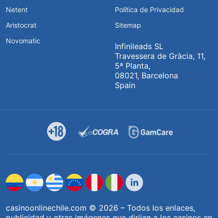
Netent
Política de Privacidad
Aristocrat
Sitemap
Novomatic
Infinileads SL
Travessera de Gràcia, 11,
5ª Planta,
08021, Barcelona
Spain
casinoonlinechile.com © 2026 – Todos los enlaces,
publicidad y otras imágenes que dirijan a los casinos en