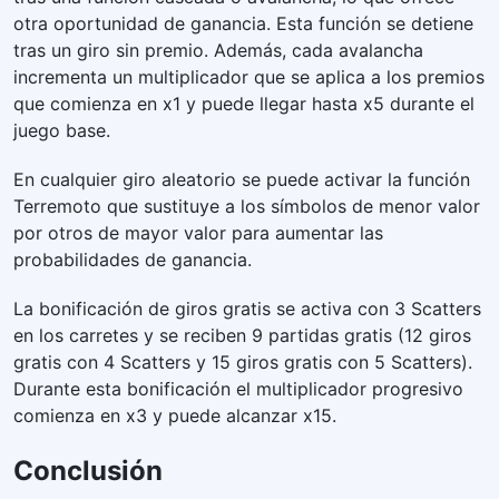
otra oportunidad de ganancia. Esta función se detiene
tras un giro sin premio. Además, cada avalancha
incrementa un multiplicador que se aplica a los premios
que comienza en x1 y puede llegar hasta x5 durante el
juego base.
En cualquier giro aleatorio se puede activar la función
Terremoto que sustituye a los símbolos de menor valor
por otros de mayor valor para aumentar las
probabilidades de ganancia.
La bonificación de giros gratis se activa con 3 Scatters
en los carretes y se reciben 9 partidas gratis (12 giros
gratis con 4 Scatters y 15 giros gratis con 5 Scatters).
Durante esta bonificación el multiplicador progresivo
comienza en x3 y puede alcanzar x15.
Conclusión