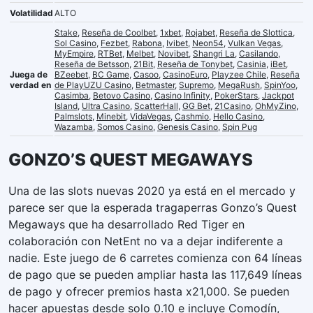
Volatilidad
ALTO
Stake
,
Reseña de Coolbet
,
1xbet
,
Rojabet
,
Reseña de Slottica
,
Sol Casino
,
Fezbet
,
Rabona
,
Ivibet
,
Neon54
,
Vulkan Vegas
,
MyEmpire
,
RTBet
,
Melbet
,
Novibet
,
Shangri La
,
Casilando
,
Reseña de Betsson
,
21Bit
,
Reseña de Tonybet
,
Casinia
,
iBet
,
Juega de
BZeebet
,
BC Game
,
Casoo
,
CasinoEuro
,
Playzee Chile
,
Reseña
verdad en
de PlayUZU Casino
,
Betmaster
,
Supremo
,
MegaRush
,
SpinYoo
,
Casimba
,
Betovo Casino
,
Casino Infinity
,
PokerStars
,
Jackpot
Island
,
Ultra Casino
,
ScatterHall
,
GG Bet
,
21Casino
,
OhMyZino
,
Palmslots
,
Minebit
,
VidaVegas
,
Cashmio
,
Hello Casino
,
Wazamba
,
Somos Casino
,
Genesis Casino
,
Spin Pug
GONZO’S QUEST MEGAWAYS
Una de las slots nuevas 2020 ya está en el mercado y
parece ser que la esperada tragaperras Gonzo’s Quest
Megaways que ha desarrollado Red Tiger en
colaboración con NetEnt no va a dejar indiferente a
nadie. Este juego de 6 carretes comienza con 64 líneas
de pago que se pueden ampliar hasta las 117,649 líneas
de pago y ofrecer premios hasta x21,000. Se pueden
hacer apuestas desde solo 0.10 e incluye Comodín,