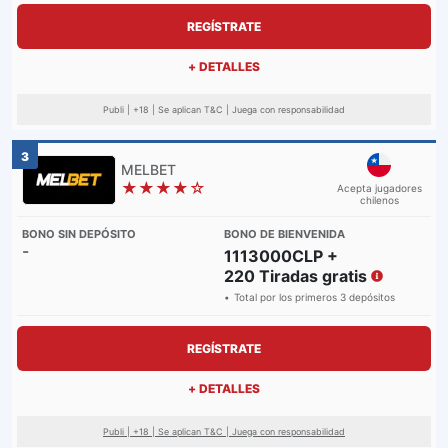
REGÍSTRATE
+ DETALLES
Publi | +18 | Se aplican T&C | Juega con responsabilidad
3
★★★★☆
Acepta jugadores
chilenos
-
1113000CLP +
220 Tiradas gratis
Total por los primeros 3 depósitos
REGÍSTRATE
+ DETALLES
Publi | +18 | Se aplican T&C | Juega con responsabilidad