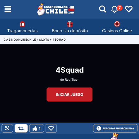
7
Tragamonedas
Bono sin depósito
Casinos Online
CASINOONLINECHILE
»
SLOTS
»
4SQUAD
4Squad
de
Red Tiger
INICIAR JUEGO
1
REPORTAR UN PROBLEMA