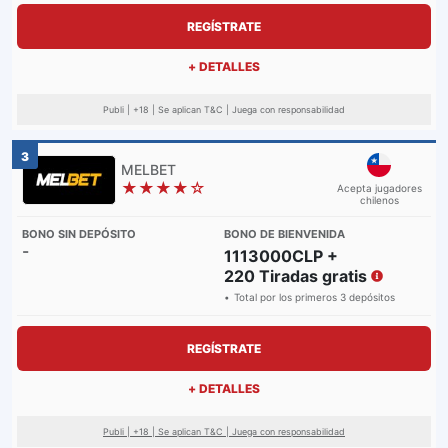
REGÍSTRATE
+ DETALLES
Publi | +18 | Se aplican T&C | Juega con responsabilidad
3
★★★★☆
Acepta jugadores
chilenos
-
1113000CLP +
220 Tiradas gratis
Total por los primeros 3 depósitos
REGÍSTRATE
+ DETALLES
Publi | +18 | Se aplican T&C | Juega con responsabilidad