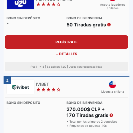
★★★★☆
Acepta jugadores
chilenos
-
50 Tiradas gratis
REGÍSTRATE
+ DETALLES
Publi | +18 | Se aplican T&C | Juega con responsabilidad
2
★★★★☆
Licencia chilena
-
270.000$ CLP +
170 Tiradas gratis
Total por los primeros 2 depósitos
Requisitos de apuesta 40x