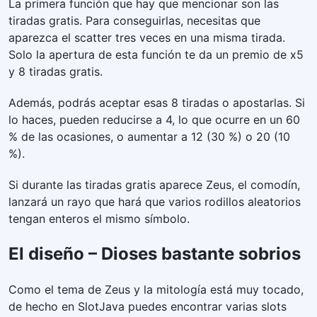
La primera función que hay que mencionar son las
tiradas gratis. Para conseguirlas, necesitas que
aparezca el scatter tres veces en una misma tirada.
Solo la apertura de esta función te da un premio de x5
y 8 tiradas gratis.
Además, podrás aceptar esas 8 tiradas o apostarlas. Si
lo haces, pueden reducirse a 4, lo que ocurre en un 60
% de las ocasiones, o aumentar a 12 (30 %) o 20 (10
%).
Si durante las tiradas gratis aparece Zeus, el comodín,
lanzará un rayo que hará que varios rodillos aleatorios
tengan enteros el mismo símbolo.
El diseño – Dioses bastante sobrios
Como el tema de Zeus y la mitología está muy tocado,
de hecho en SlotJava puedes encontrar varias slots