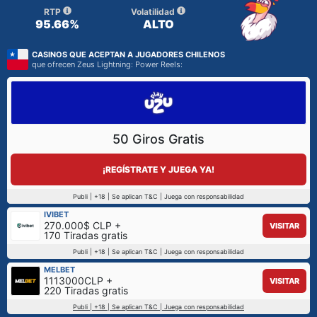
RTP
Volatilidad
95.66%
ALTO
CASINOS QUE ACEPTAN A JUGADORES CHILENOS
que ofrecen Zeus Lightning: Power Reels:
50 Giros Gratis
¡REGÍSTRATE Y JUEGA YA!
Publi | +18 | Se aplican T&C | Juega con responsabilidad
IVIBET
270.000$ CLP +
VISITAR
170 Tiradas gratis
Publi | +18 | Se aplican T&C | Juega con responsabilidad
MELBET
1113000CLP +
VISITAR
220 Tiradas gratis
Publi | +18 | Se aplican T&C | Juega con responsabilidad