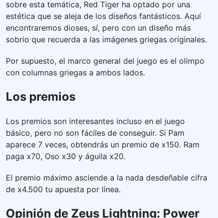
sobre esta temática, Red Tiger ha optado por una
estética que se aleja de los diseños fantásticos. Aquí
encontraremos dioses, sí, pero con un diseño más
sobrio que recuerda a las imágenes griegas originales.
Por supuesto, el marco general del juego es el olimpo
con columnas griegas a ambos lados.
Los premios
Los premios son interesantes incluso en el juego
básico, pero no son fáciles de conseguir. Si Pam
aparece 7 veces, obtendrás un premio de x150. Ram
paga x70, Oso x30 y águila x20.
El premio máximo asciende a la nada desdeñable cifra
de x4.500 tu apuesta por línea.
Opinión de Zeus Lightning: Power