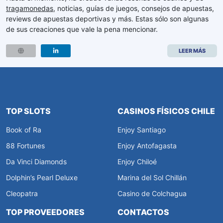
tragamonedas
, noticias, guías de juegos, consejos de apuestas,
reviews de apuestas deportivas y más. Estas sólo son algunas
de sus creaciones que vale la pena mencionar.
LEER MÁS
TOP SLOTS
CASINOS FÍSICOS CHILE
Book of Ra
Enjoy Santiago
88 Fortunes
Enjoy Antofagasta
Da Vinci Diamonds
Enjoy Chiloé
Dolphin’s Pearl Deluxe
Marina del Sol Chillán
Cleopatra
Casino de Colchagua
TOP PROVEEDORES
CONTACTOS