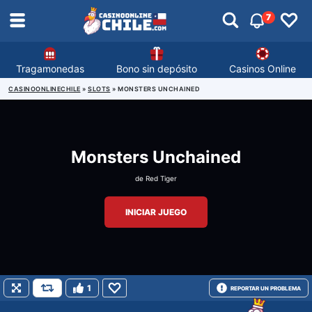
7
Tragamonedas
Bono sin depósito
Casinos Online
CASINOONLINECHILE
»
SLOTS
»
MONSTERS UNCHAINED
Monsters Unchained
de
Red Tiger
INICIAR JUEGO
1
REPORTAR UN PROBLEMA