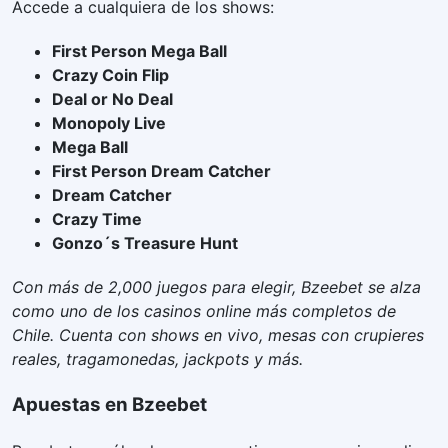
Accede a cualquiera de los shows:
First Person Mega Ball
Crazy Coin Flip
Deal or No Deal
Monopoly Live
Mega Ball
First Person Dream Catcher
Dream Catcher
Crazy Time
Gonzo´s Treasure Hunt
Con más de 2,000 juegos para elegir, Bzeebet se alza
como uno de los casinos online más completos de
Chile. Cuenta con shows en vivo, mesas con crupieres
reales, tragamonedas, jackpots y más.
Apuestas en Bzeebet