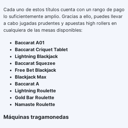
Cada uno de estos títulos cuenta con un rango de pago
lo suficientemente amplio. Gracias a ello, puedes llevar
a cabo jugadas prudentes y apuestas high rollers en
cualquiera de las mesas disponibles:
Baccarat A01
Baccarat Criquet Tablet
Lightning Blackjack
Baccarat Squezee
Free Bet Blackjack
Blackjack Max
Baccarat A
Lightning Roulette
Gold Bar Roulette
Namaste Roulette
Máquinas tragamonedas