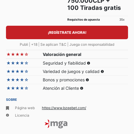
750.000CLP +
100 Tiradas gratis
Requisitos de apuesta
35x
¡REGÍSTRATE AHORA!
Publi | +18 | Se aplican T&C | Juega con responsabilidad
★★★★☆
Valoración general
★★★★☆
Seguridad y fiabilidad
★★★★☆
Variedad de juegos y calidad
★★★★☆
Bonos y promociones
★★★★☆
Atención al Cliente
SOBRE
Página web
https://www.bzeebet.com/
Licencia