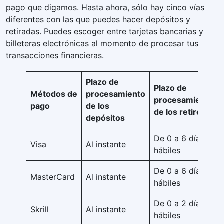
pago que digamos. Hasta ahora, sólo hay cinco vías
diferentes con las que puedes hacer depósitos y
retiradas. Puedes escoger entre tarjetas bancarias y
billeteras electrónicas al momento de procesar tus
transacciones financieras.
Plazo de
Plazo de
Métodos de
procesamiento
procesamiento
pago
de los
de los retiros
depósitos
De 0 a 6 días
Visa
Al instante
hábiles
De 0 a 6 días
MasterCard
Al instante
hábiles
De 0 a 2 días
Skrill
Al instante
hábiles