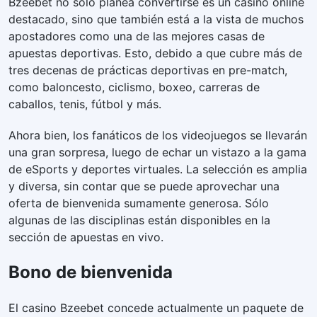
Bzeebet no sólo planea convertirse es un casino online
destacado, sino que también está a la vista de muchos
apostadores como una de las mejores casas de
apuestas deportivas. Esto, debido a que cubre más de
tres decenas de prácticas deportivas en pre-match,
como baloncesto, ciclismo, boxeo, carreras de
caballos, tenis, fútbol y más.
Ahora bien, los fanáticos de los videojuegos se llevarán
una gran sorpresa, luego de echar un vistazo a la gama
de eSports y deportes virtuales. La selección es amplia
y diversa, sin contar que se puede aprovechar una
oferta de bienvenida sumamente generosa. Sólo
algunas de las disciplinas están disponibles en la
sección de apuestas en vivo.
Bono de bienvenida
El casino Bzeebet concede actualmente un paquete de