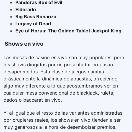
Pandoras Box of Evil
Eldorado
Big Bass Bonanza
Legacy of Dead
Eye of Horus: The Golden Tablet Jackpot King
Shows en vivo
Las mesas de casino en vivo son muy populares, pero
los shows dirigidos por un presentador no pasan
desapercibidos. Esta clase de juegos cambia
drásticamente la dinámica de apuestas, ofreciendo
algo muy diferente a lo que acostumbramos ver en
cualquier mesa convencional de blackjack, ruleta,
dados o baccarat en vivo.
Y, al igual que el resto de las variantes administradas
por crupieres reales, los shows en vivo tienden a ser
muy generosos a la hora de desembolsar premios.