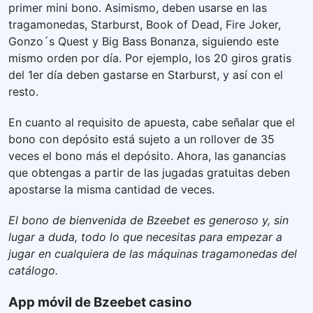
primer mini bono. Asimismo, deben usarse en las
tragamonedas, Starburst, Book of Dead, Fire Joker,
Gonzo´s Quest y Big Bass Bonanza, siguiendo este
mismo orden por día. Por ejemplo, los 20 giros gratis
del 1er día deben gastarse en Starburst, y así con el
resto.
En cuanto al requisito de apuesta, cabe señalar que el
bono con depósito está sujeto a un rollover de 35
veces el bono más el depósito. Ahora, las ganancias
que obtengas a partir de las jugadas gratuitas deben
apostarse la misma cantidad de veces.
El bono de bienvenida de Bzeebet es generoso y, sin
lugar a duda, todo lo que necesitas para empezar a
jugar en cualquiera de las máquinas tragamonedas del
catálogo.
App móvil de Bzeebet casino