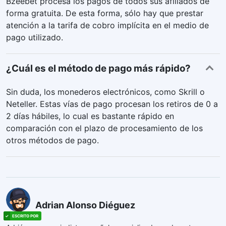
Bzeebet
procesa los pagos de todos sus afiliados de
forma gratuita.
De esta forma, sólo hay que prestar
atención a la tarifa de cobro implícita en el medio de
pago utilizado.
¿Cuál es el método de pago más rápido?
Sin duda, los monederos electrónicos, como
Skrill
o
Neteller
. Estas vías de pago procesan los retiros de 0 a
2 días hábiles, lo cual es bastante rápido en
comparación con el plazo de procesamiento de los
otros métodos de pago.
Adrian Alonso Diéguez