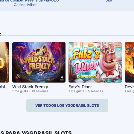
ña de Coolbet, Reseña de PlayUZU
Slot
Casino, Ivibet
L
Big Bucks Buffalo Gigablox
Wild Stack Frenzy
Fatz's Diner
Devo
1 me gusta • 19 sesiones
1 me gusta • 5 sesiones
1 me g
VER TODOS LOS YGGDRASIL SLOTS
 PARA YGGDRASIL SLOTS