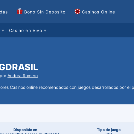
das
Bono Sin Depósito
Casinos Online
Casino en Vivo
▼
▼
GDRASIL
 por
Andrea Romero
ores Casinos online recomendados con juegos desarrollados por el p
Disponible en
Tipo de juego