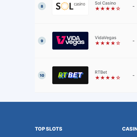
-
8
★★★★☆
-
9
★★★★☆
-
10
★★★★☆
TOP SLOTS
CASIN