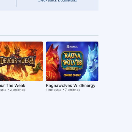
CleoPatrick DoubleMax
ur The Weak
Ragnawolves WildEnergy
usta • 2 sesiones
1 me gusta • 7 sesiones