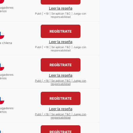
jugadores
Leer la reseña
lenos
Publi | +18 | Se aplican T&C | Juega con
responsabilidad
REGÍSTRATE
Leer la reseña
a chilena
Publi | +18 | Se aplican T&C | Juega con
responsabilidad
REGÍSTRATE
jugadores
Leer la reseña
lenos
Publi | +18 | Se aplican T&C | Juega con
responsabilidad
REGÍSTRATE
jugadores
Leer la reseña
lenos
Publi | +18 | Se aplican T&C | Juega con
responsabilidad
REGÍSTRATE