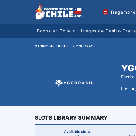
Tragamone
Bonos en Chile
Juegos de Casino Gratis
▼
CASINOONLINECHILE
»
YGGDRASIL
YG
Escrito
Los mej
SLOTS LIBRARY SUMMARY
Available slots