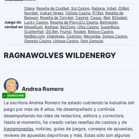
Stake
,
Reseña de Coolbet
,
Sol Casino
,
Rabona
,
Ivibet
,
20Bet
,
Novibet
,
Vulkan Vegas
,
1xSlots Casino
,
RTBet
,
Reseña de
Betsson
,
Reseña de Tonybet
,
Casinia
,
Casoo
,
iBet
,
BZeebet
,
Juega de
Lucky Casino
,
Reseña de PlayUZU Casino
,
Betmaster
,
verdad en
MegaRush
,
Betheat
,
BetZorro
,
Ultra Casino
,
SuperBoss
,
ScatterHall
,
GG Bet
,
Frumzi
,
Roobet
,
Betovo Casino
,
NetBet.com
,
VidaVegas
,
Cashmio
,
Wazamba
,
Somos Casino
,
Genesis Casino
,
Unique Casino
,
Spin Samurai
RAGNAWOLVES WILDENERGY
Andrea Romero
La escritora Andrea Romero ha estado cubriendo la industria del
juego por más de 8 años. Ha desempeñado y continúa
desempeñando los roles de redactora, editora y correctora.
Hasta el momento, ha creado varias reseñas de casinos y de
tragamonedas
, noticias, guías de juegos, consejos de apuestas,
reviews de apuestas deportivas y más. Estas sólo son algunas