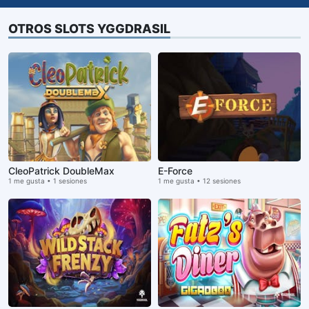
OTROS SLOTS YGGDRASIL
CleoPatrick DoubleMax
E-Force
1 me gusta • 1 sesiones
1 me gusta • 12 sesiones