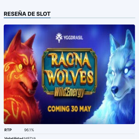
RESEÑA DE SLOT
RTP
96.1%
Volatilidad
MEDIA