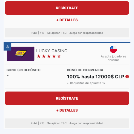
REGÍSTRATE
+ DETALLES
Publi | +18 | Se aplican T&C | Juega con responsabilidad
3
★★★★☆
Acepta jugadores
chilenos
-
100% hasta 12000$ CLP
Requisitos de apuesta 1x
REGÍSTRATE
+ DETALLES
Publi | +18 | Se aplican T&C | Juega con responsabilidad