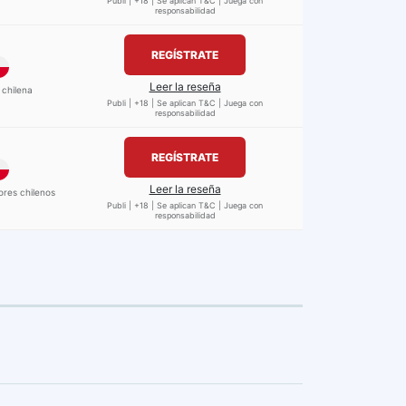
Publi | +18 | Se aplican T&C | Juega con
responsabilidad
REGÍSTRATE
Leer la reseña
 chilena
Publi | +18 | Se aplican T&C | Juega con
responsabilidad
REGÍSTRATE
Leer la reseña
ores chilenos
Publi | +18 | Se aplican T&C | Juega con
responsabilidad