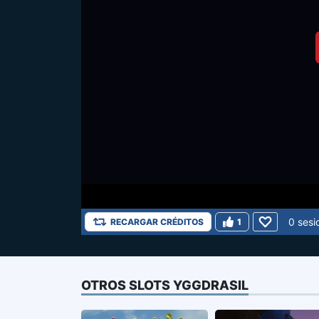
0
sesi
RECARGAR CRÉDITOS
1
OTROS SLOTS YGGDRASIL