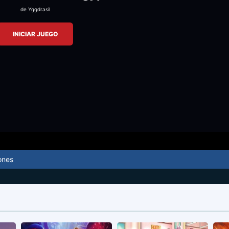
de
Yggdrasil
INICIAR JUEGO
ones