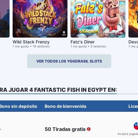
Wild Stack Frenzy
Fatz's Diner
Devo
1 me gusta • 19 sesiones
1 me gusta • 5 sesiones
1 me g
VER TODOS LOS YGGDRASIL SLOTS
ARA JUGAR
4 FANTASTIC FISH IN EGYPT
EN:
Bono sin depósito
Bono de bienvenida
Lice
-
50 Tiradas gratis
Acepta jugad