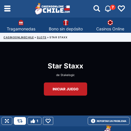
7
Tragamonedas
Bono sin depósito
Casinos Online
CASINOONLINECHILE
»
SLOTS
»
STAR STAXX
Star Staxx
de
Stakelogic
INICIAR JUEGO
1
REPORTAR UN PROBLEMA