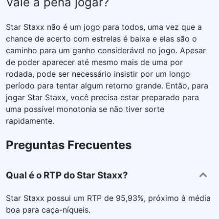
Vale a pena jogar?
Star Staxx não é um jogo para todos, uma vez que a
chance de acerto com estrelas é baixa e elas são o
caminho para um ganho considerável no jogo. Apesar
de poder aparecer até mesmo mais de uma por
rodada, pode ser necessário insistir por um longo
período para tentar algum retorno grande. Então, para
jogar Star Staxx, você precisa estar preparado para
uma possível monotonia se não tiver sorte
rapidamente.
Preguntas Frecuentes
Qual é o RTP do Star Staxx?
Star Staxx possui um RTP de 95,93%, próximo à média
boa para caça-níqueis.