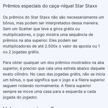
Prêmios especiais do caça-níquel Star Staxx
Os prêmios do Star Staxx não são necessariamente um
bônus, mas podem ser interpretados dessa maneira.
Sem um Scatter que leve a giros grátis ou
multiplicadores, o jogo mostra uma sequência de
prêmios na aba superior. Eles podem ser
multiplicadores de até 2.500x o valor da aposta ou 1
ou 2 jogadas grátis.
Para obter qualquer um dos prêmios mostrados na aba
superior, é preciso que caia uma estrela abaixo daquele
exato cilindro. No caso das jogadas grátis, não se inicia
um bônus, o que significa que o jogo e a fileira superior
seguem rodando normalmente. A fileira superior
sempre se move uma casa para a esquerda a cada
jogada do jogador.