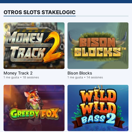
OTROS SLOTS STAKELOGIC
Money Track 2
Bison Blocks
1 me gusta • 18 sesiones
1 me gusta • 14 sesiones