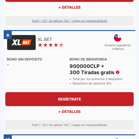
+ DETALLES
Publi | +18 | Se aplican T&C | Juega con responsabilidad
9
★★★★☆
Acepta jugadores
chilenos
-
900000CLP +
300 Tiradas gratis
Total por los primeros 3 depósitos
Requisitos de apuesta 35x
REGÍSTRATE
+ DETALLES
Publi | +18 | Se aplican T&C | Juega con responsabilidad