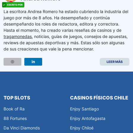
La escritora Andrea Romero ha estado cubriendo la industria del
juego por más de 8 años. Ha desempeñado y continúa
desempeñando los roles de redactora, editora y correctora.
Hasta el momento, ha creado varias reseñas de casinos y de
tragamonedas
, noticias, guías de juegos, consejos de apuestas,
reviews de apuestas deportivas y más. Estas sólo son algunas
de sus creaciones que vale la pena mencionar.
LEER MÁS
TOP SLOTS
CASINOS FÍSICOS CHILE
Book of Ra
Enjoy Santiago
88 Fortunes
Enjoy Antofagasta
Da Vinci Diamonds
Enjoy Chiloé