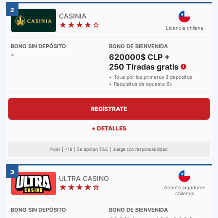
2
★★★★☆
Licencia chilena
-
620000$ CLP +
250 Tiradas gratis
Total por los primeros 3 depósitos
Requisitos de apuesta 6x
REGÍSTRATE
+ DETALLES
Publi | +18 | Se aplican T&C | Juega con responsabilidad
3
★★★★☆
Acepta jugadores
chilenos