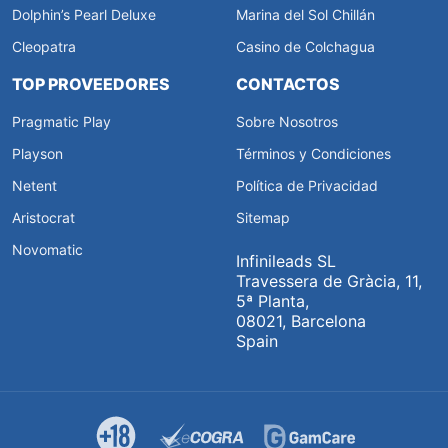
Dolphin’s Pearl Deluxe
Marina del Sol Chillán
Cleopatra
Casino de Colchagua
TOP PROVEEDORES
CONTACTOS
Pragmatic Play
Sobre Nosotros
Playson
Términos y Condiciones
Netent
Política de Privacidad
Aristocrat
Sitemap
Novomatic
Infinileads SL
Travessera de Gràcia, 11,
5ª Planta,
08021, Barcelona
Spain