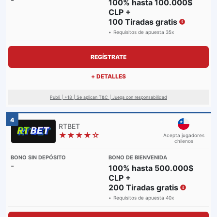
-
100% hasta 100.000$
CLP +
100 Tiradas gratis
Requisitos de apuesta 35x
REGÍSTRATE
+ DETALLES
Publi | +18 | Se aplican T&C | Juega con responsabilidad
4
★★★★☆
Acepta jugadores
chilenos
-
100% hasta 500.000$
CLP +
200 Tiradas gratis
Requisitos de apuesta 40x