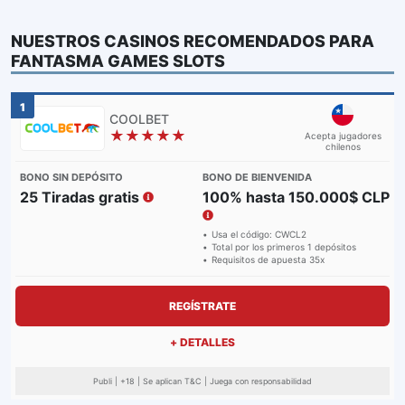
NUESTROS CASINOS RECOMENDADOS PARA
FANTASMA GAMES SLOTS
1
★★★★★
Acepta jugadores
chilenos
25 Tiradas gratis
100% hasta 150.000$ CLP
Usa el código:
CWCL2
Total por los primeros 1 depósitos
Requisitos de apuesta 35x
REGÍSTRATE
+ DETALLES
Publi | +18 | Se aplican T&C | Juega con responsabilidad