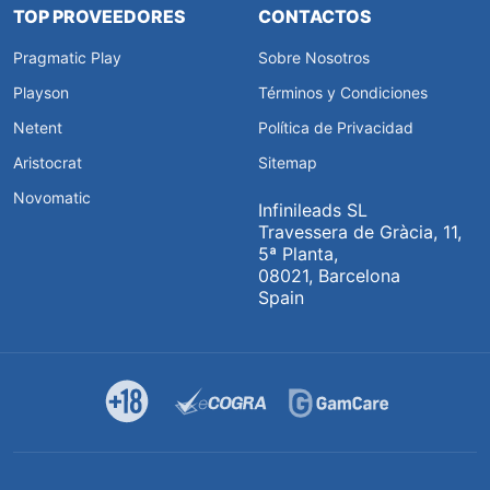
TOP PROVEEDORES
CONTACTOS
Pragmatic Play
Sobre Nosotros
Playson
Términos y Condiciones
Netent
Política de Privacidad
Aristocrat
Sitemap
Novomatic
Infinileads SL
Travessera de Gràcia, 11,
5ª Planta,
08021, Barcelona
Spain