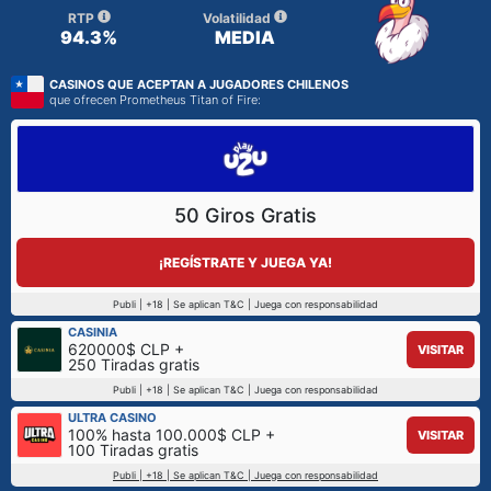
RTP
Volatilidad
94.3%
MEDIA
CASINOS QUE ACEPTAN A JUGADORES CHILENOS
que ofrecen Prometheus Titan of Fire:
50 Giros Gratis
¡REGÍSTRATE Y JUEGA YA!
Publi | +18 | Se aplican T&C | Juega con responsabilidad
CASINIA
620000$ CLP +
VISITAR
250 Tiradas gratis
Publi | +18 | Se aplican T&C | Juega con responsabilidad
ULTRA CASINO
100% hasta 100.000$ CLP +
VISITAR
100 Tiradas gratis
Publi | +18 | Se aplican T&C | Juega con responsabilidad