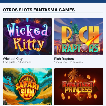
OTROS SLOTS FANTASMA GAMES
Wicked Kitty
Rich Raptors
1 me gusta • 16 sesiones
1 me gusta • 15 sesiones