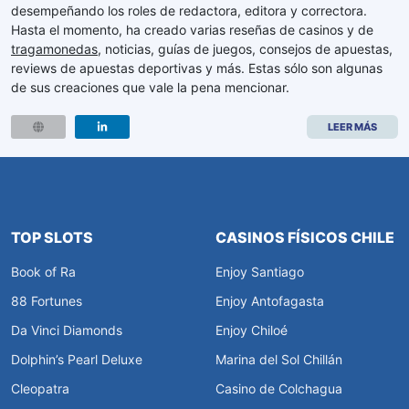
desempeñando los roles de redactora, editora y correctora.
Hasta el momento, ha creado varias reseñas de casinos y de
tragamonedas
, noticias, guías de juegos, consejos de apuestas,
reviews de apuestas deportivas y más. Estas sólo son algunas
de sus creaciones que vale la pena mencionar.
LEER MÁS
TOP SLOTS
CASINOS FÍSICOS CHILE
Book of Ra
Enjoy Santiago
88 Fortunes
Enjoy Antofagasta
Da Vinci Diamonds
Enjoy Chiloé
Dolphin’s Pearl Deluxe
Marina del Sol Chillán
Cleopatra
Casino de Colchagua