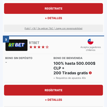
REGÍSTRATE
+ DETALLES
Publi | +18 | Se aplican T&C | Juega con responsabilidad
3
★★★★☆
Acepta jugadores
chilenos
-
100% hasta 500.000$
CLP +
200 Tiradas gratis
Requisitos de apuesta 40x
REGÍSTRATE
+ DETALLES