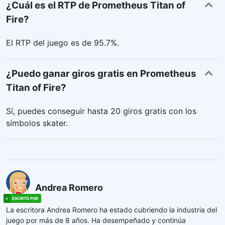
¿Cuál es el RTP de Prometheus Titan of
Fire?
El RTP del juego es de 95.7%.
¿Puedo ganar giros gratis en Prometheus
Titan of Fire?
Sí, puedes conseguir hasta 20 giros gratis con los
símbolos skater.
Andrea Romero
La escritora Andrea Romero ha estado cubriendo la industria del
juego por más de 8 años. Ha desempeñado y continúa