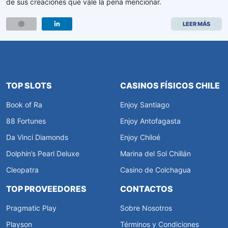
de sus creaciones que vale la pena mencionar.
LEER MÁS
TOP SLOTS
CASINOS FÍSICOS CHILE
Book of Ra
Enjoy Santiago
88 Fortunes
Enjoy Antofagasta
Da Vinci Diamonds
Enjoy Chiloé
Dolphin’s Pearl Deluxe
Marina del Sol Chillán
Cleopatra
Casino de Colchagua
TOP PROVEEDORES
CONTACTOS
Pragmatic Play
Sobre Nosotros
Playson
Términos y Condiciones