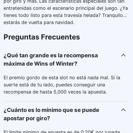
por giro y más. Las características especiales son tan
entretenidas como el escenario principal del juego. ¿Ya
tienes todo listo para esta travesía helada? Tranquilo…
estarás de vuelta para navidad.
Preguntas Frecuentes
¿Qué tan grande es la recompensa
máxima de Wins of Winter?
El premio gordo de esta slot no está nada mal. Si la
suerte está de tu lado, puedes conseguir una
recompensa de hasta 5,000 veces la apuesta.
¿Cuánto es lo mínimo que se puede
apostar por giro?
El límite mínimo de apuesta es de 0.20€ por jugada.