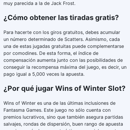
muy parecida a la de Jack Frost.
¿Cómo obtener las tiradas gratis?
Para hacerte con los giros gratuitos, debes acumular
un número determinado de Scatters. Asimismo, cada
una de estas jugadas gratuitas puede complementarse
por comodines. De esta forma, el índice de
compensación aumenta junto con las posibilidades de
conseguir la recompensa máxima del juego, es decir, un
pago igual a 5,000 veces la apuesta.
¿Por qué jugar Wins of Winter Slot?
Wins of Winter es una de las últimas inclusiones de
Fantasma Games. Este juego no sólo cuenta con
premios lucrativos, sino que también asegura partidas
salvajes, rondas de dispersión, buen rango de apuesta