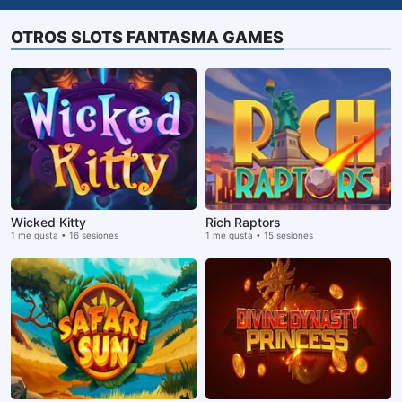
OTROS SLOTS FANTASMA GAMES
Wicked Kitty
Rich Raptors
1 me gusta • 16 sesiones
1 me gusta • 15 sesiones