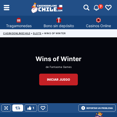
7
Tragamonedas
Bono sin depósito
Casinos Online
CASINOONLINECHILE
»
SLOTS
»
WINS OF WINTER
Wins of Winter
de
Fantasma Games
INICIAR JUEGO
1
REPORTAR UN PROBLEMA