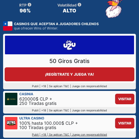
RTP
Volatilidad
96%
ALTO
CASINOS QUE ACEPTAN A JUGADORES CHILENOS
que ofrecen Wins of Winter:
50 Giros Gratis
¡REGÍSTRATE Y JUEGA YA!
Publi | +18 | Se aplican T&C | Juega con responsabilidad
CASINIA
620000$ CLP +
VISITAR
250 Tiradas gratis
Publi | +18 | Se aplican T&C | Juega con responsabilidad
ULTRA CASINO
100% hasta 100.000$ CLP +
VISITAR
100 Tiradas gratis
Publi | +18 | Se aplican T&C | Juega con responsabilidad