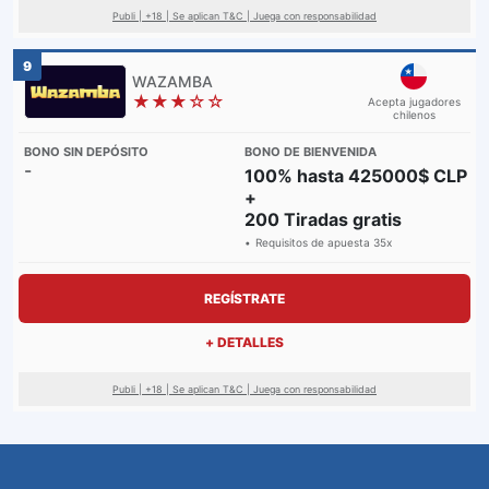
Publi | +18 | Se aplican T&C | Juega con responsabilidad
9
★★★☆☆
Acepta jugadores
chilenos
-
100% hasta 425000$ CLP
+
200 Tiradas gratis
Requisitos de apuesta 35x
REGÍSTRATE
+ DETALLES
Publi | +18 | Se aplican T&C | Juega con responsabilidad