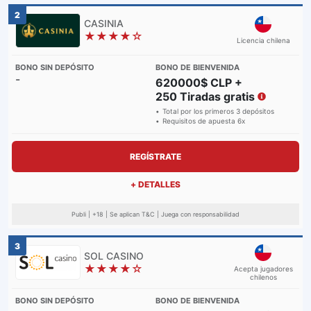
2
★★★★☆
Licencia chilena
-
620000$ CLP +
250 Tiradas gratis
Total por los primeros 3 depósitos
Requisitos de apuesta 6x
REGÍSTRATE
+ DETALLES
Publi | +18 | Se aplican T&C | Juega con responsabilidad
3
★★★★☆
Acepta jugadores
chilenos