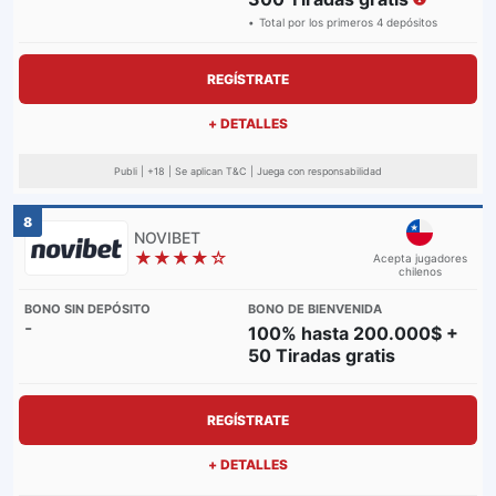
Total por los primeros 4 depósitos
REGÍSTRATE
+ DETALLES
Publi | +18 | Se aplican T&C | Juega con responsabilidad
8
★★★★☆
Acepta jugadores
chilenos
-
100% hasta 200.000$ +
50 Tiradas gratis
REGÍSTRATE
+ DETALLES