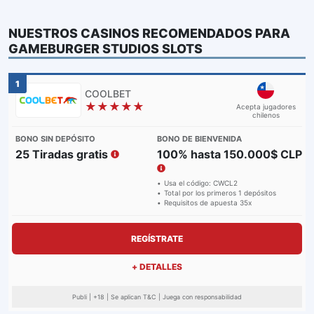
NUESTROS CASINOS RECOMENDADOS PARA
GAMEBURGER STUDIOS SLOTS
1
★★★★★
Acepta jugadores
chilenos
25 Tiradas gratis
100% hasta 150.000$ CLP
Usa el código:
CWCL2
Total por los primeros 1 depósitos
Requisitos de apuesta 35x
REGÍSTRATE
+ DETALLES
Publi | +18 | Se aplican T&C | Juega con responsabilidad