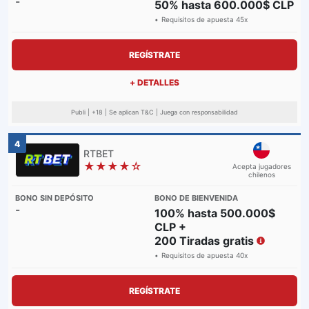
-
50% hasta 600.000$ CLP
Requisitos de apuesta 45x
REGÍSTRATE
+ DETALLES
Publi | +18 | Se aplican T&C | Juega con responsabilidad
4
★★★★☆
Acepta jugadores
chilenos
-
100% hasta 500.000$
CLP +
200 Tiradas gratis
Requisitos de apuesta 40x
REGÍSTRATE