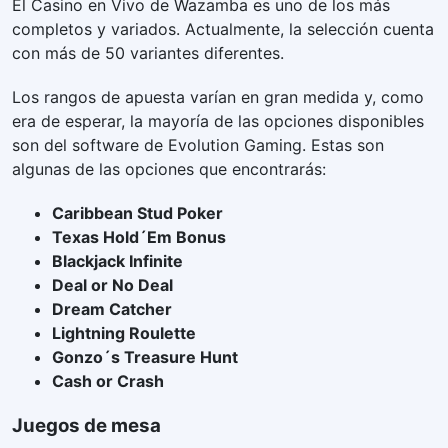
El Casino en Vivo de Wazamba es uno de los más
completos y variados. Actualmente, la selección cuenta
con más de 50 variantes diferentes.
Los rangos de apuesta varían en gran medida y, como
era de esperar, la mayoría de las opciones disponibles
son del software de Evolution Gaming. Estas son
algunas de las opciones que encontrarás:
Caribbean Stud Poker
Texas Hold´Em Bonus
Blackjack Infinite
Deal or No Deal
Dream Catcher
Lightning Roulette
Gonzo´s Treasure Hunt
Cash or Crash
Juegos de mesa