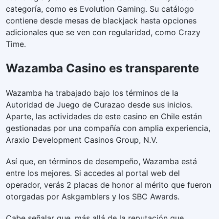
categoría, como es Evolution Gaming. Su catálogo
contiene desde mesas de blackjack hasta opciones
adicionales que se ven con regularidad, como Crazy
Time.
Wazamba Casino es transparente
Wazamba ha trabajado bajo los términos de la
Autoridad de Juego de Curazao desde sus inicios.
Aparte, las actividades de este
casino en Chile
están
gestionadas por una compañía con amplia experiencia,
Araxio Development Casinos Group, N.V.
Así que, en términos de desempeño, Wazamba está
entre los mejores. Si accedes al portal web del
operador, verás 2 placas de honor al mérito que fueron
otorgadas por Askgamblers y los SBC Awards.
Cabe señalar que, más allá de la reputación que