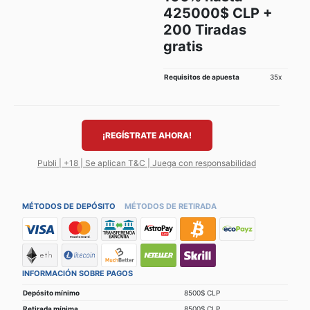
425000$ CLP +
200 Tiradas
gratis
Requisitos de apuesta
35x
¡REGÍSTRATE AHORA!
Publi | +18 | Se aplican T&C | Juega con responsabilidad
MÉTODOS DE DEPÓSITO
MÉTODOS DE RETIRADA
INFORMACIÓN SOBRE PAGOS
Depósito mínimo
8500$ CLP
Retirada mínima
8500$ CLP