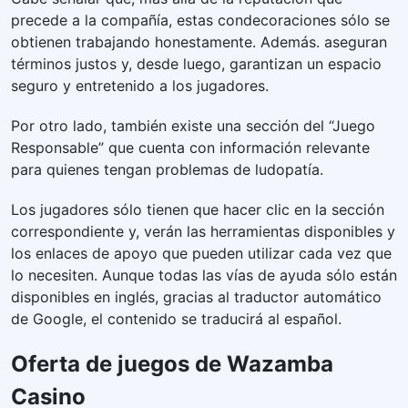
precede a la compañía, estas condecoraciones sólo se
obtienen trabajando honestamente. Además. aseguran
términos justos y, desde luego, garantizan un espacio
seguro y entretenido a los jugadores.
Por otro lado, también existe una sección del “Juego
Responsable” que cuenta con información relevante
para quienes tengan problemas de ludopatía.
Los jugadores sólo tienen que hacer clic en la sección
correspondiente y, verán las herramientas disponibles y
los enlaces de apoyo que pueden utilizar cada vez que
lo necesiten. Aunque todas las vías de ayuda sólo están
disponibles en inglés, gracias al traductor automático
de Google, el contenido se traducirá al español.
Oferta de juegos de Wazamba
Casino