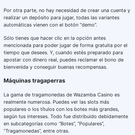
Por otra parte, no hay necesidad de crear una cuenta y
realizar un depósito para jugar, todas las variantes
automáticas vienen con el botón “demo”.
Sólo tienes que hacer clic en la opción antes
mencionada para poder jugar de forma gratuita por el
tiempo que desees. Y, cuando estés preparado para
apostar con dinero real, puedes reclamar el bono de
bienvenida y conseguir buenas recompensas.
Máquinas tragaperras
La gama de tragamonedas de Wazamba Casino es
realmente numerosa. Puedes ver las slots más
populares o los títulos con los botes más grandes,
según tus intereses. Todo fue distribuido debidamente
en subcategorías como “Botes”, “Populares”,
“Tragamonedas”, entre otras.