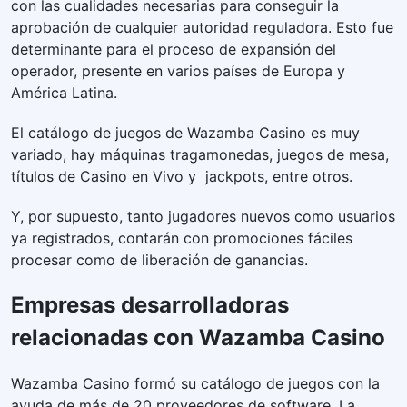
con las cualidades necesarias para conseguir la
aprobación de cualquier autoridad reguladora. Esto fue
determinante para el proceso de expansión del
operador, presente en varios países de Europa y
América Latina.
El catálogo de juegos de Wazamba Casino es muy
variado, hay máquinas tragamonedas, juegos de mesa,
títulos de Casino en Vivo y jackpots, entre otros.
Y, por supuesto, tanto jugadores nuevos como usuarios
ya registrados, contarán con promociones fáciles
procesar como de liberación de ganancias.
Empresas desarrolladoras
relacionadas con Wazamba Casino
Wazamba Casino formó su catálogo de juegos con la
ayuda de más de 20 proveedores de software. La