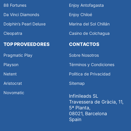
88 Fortunes
Enjoy Antofagasta
Da Vinci Diamonds
Enjoy Chiloé
Dolphin’s Pearl Deluxe
Marina del Sol Chillán
Cleopatra
Casino de Colchagua
TOP PROVEEDORES
CONTACTOS
Pragmatic Play
Sobre Nosotros
Playson
Términos y Condiciones
Netent
Política de Privacidad
Aristocrat
Sitemap
Novomatic
Infinileads SL
Travessera de Gràcia, 11,
5ª Planta,
08021, Barcelona
Spain