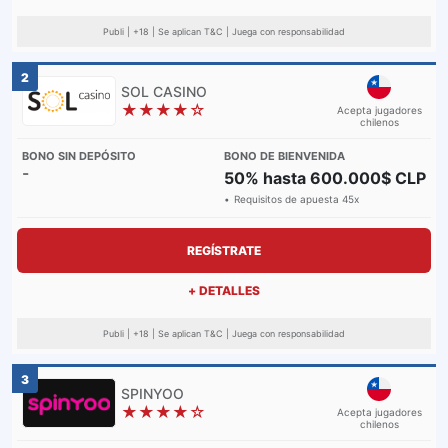
Publi | +18 | Se aplican T&C | Juega con responsabilidad
2
★★★★☆
Acepta jugadores
chilenos
-
50% hasta 600.000$ CLP
Requisitos de apuesta 45x
REGÍSTRATE
+ DETALLES
Publi | +18 | Se aplican T&C | Juega con responsabilidad
3
★★★★☆
Acepta jugadores
chilenos