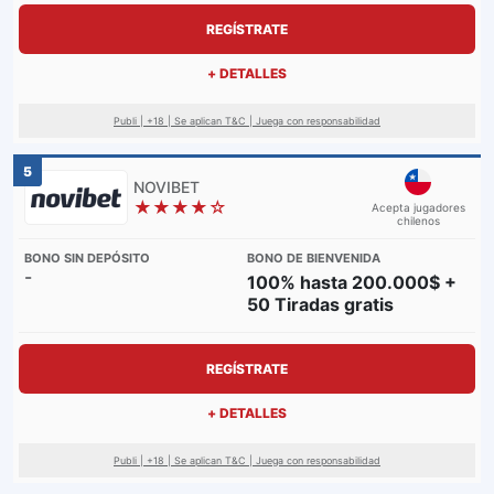
REGÍSTRATE
+ DETALLES
Publi | +18 | Se aplican T&C | Juega con responsabilidad
5
★★★★☆
Acepta jugadores
chilenos
-
100% hasta 200.000$ +
50 Tiradas gratis
REGÍSTRATE
+ DETALLES
Publi | +18 | Se aplican T&C | Juega con responsabilidad