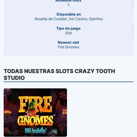
Available slots
1
Disponible en
Reseña de Coolbet, Sol Casino, SpinYoo
Tipo de juego
Slot
Newest slot
Fire Gnomes
TODAS NUESTRAS SLOTS CRAZY TOOTH
STUDIO