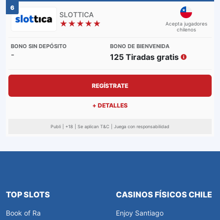
6
★★★★★
Acepta jugadores
chilenos
-
125 Tiradas gratis
REGÍSTRATE
+ DETALLES
Publi | +18 | Se aplican T&C | Juega con responsabilidad
TOP SLOTS
CASINOS FÍSICOS CHILE
Book of Ra
Enjoy Santiago