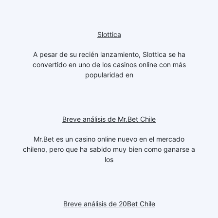
Slottica
A pesar de su recién lanzamiento, Slottica se ha
convertido en uno de los casinos online con más
popularidad en
Breve análisis de Mr.Bet Chile
Mr.Bet es un casino online nuevo en el mercado
chileno, pero que ha sabido muy bien como ganarse a
los
Breve análisis de 20Bet Chile