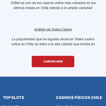
20Bet es uno de los casinos online más visitados en los
últimos meses en Chile debido a la amplia variedad
Análisis de Stake Casino
La popularidad que ha logrado alcanzar Stake casino
online en Chile se debe a la alta calidad que brinda en
CARGAR MÁS
TOP SLOTS
CASINOS FÍSICOS CHILE