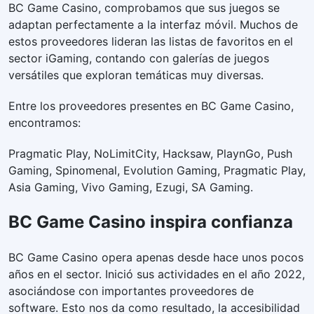
BC Game Casino, comprobamos que sus juegos se
adaptan perfectamente a la interfaz móvil. Muchos de
estos proveedores lideran las listas de favoritos en el
sector iGaming, contando con galerías de juegos
versátiles que exploran temáticas muy diversas.
Entre los proveedores presentes en BC Game Casino,
encontramos:
Pragmatic Play, NoLimitCity, Hacksaw, PlaynGo, Push
Gaming, Spinomenal, Evolution Gaming, Pragmatic Play,
Asia Gaming, Vivo Gaming, Ezugi, SA Gaming.
BC Game Casino inspira confianza
BC Game Casino opera apenas desde hace unos pocos
años en el sector. Inició sus actividades en el año 2022,
asociándose con importantes proveedores de
software. Esto nos da como resultado, la accesibilidad