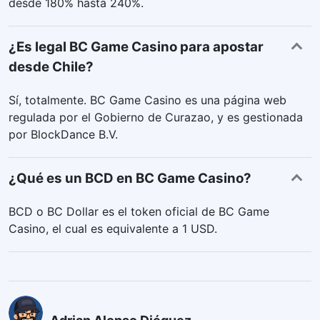
desde 180% hasta 240%.
¿Es legal BC Game Casino para apostar
desde Chile?
Sí, totalmente. BC Game Casino es una página web
regulada por el Gobierno de Curazao, y es gestionada
por BlockDance B.V.
¿Qué es un BCD en BC Game Casino?
BCD o BC Dollar es el token oficial de BC Game
Casino, el cual es equivalente a 1 USD.