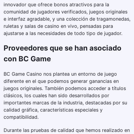
innovador que ofrece bonos atractivos para la
comunidad de jugadores verificados, juegos originales
e interfaz agradable, y una colección de tragamonedas,
ruletas y salas de casino en vivo, pensadas para
ajustarse a las necesidades de todo tipo de jugador.
Proveedores que se han asociado
con BC Game
BC Game Casino nos plantea un entorno de juego
diferente en el que podemos generar ganancias en
juegos originales. También podemos acceder a títulos
clásicos, los cuales han sido desarrollados por
importantes marcas de la industria, destacadas por su
calidad gráfica, características especiales y
compatibilidad.
Durante las pruebas de calidad que hemos realizado en