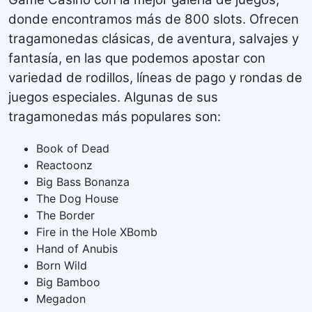
donde encontramos más de 800 slots. Ofrecen
tragamonedas clásicas, de aventura, salvajes y
fantasía, en las que podemos apostar con
variedad de rodillos, líneas de pago y rondas de
juegos especiales. Algunas de sus
tragamonedas más populares son:
Book of Dead
Reactoonz
Big Bass Bonanza
The Dog House
The Border
Fire in the Hole XBomb
Hand of Anubis
Born Wild
Big Bamboo
Megadon