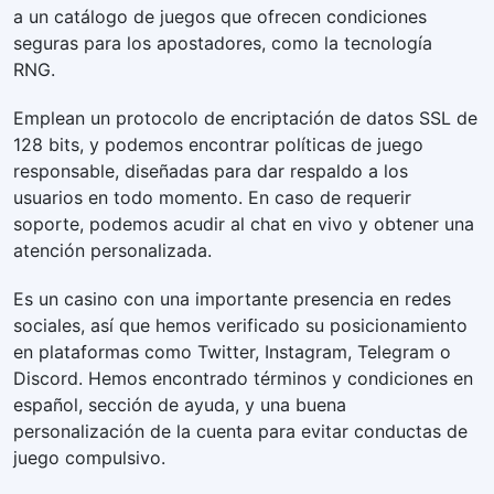
a un catálogo de juegos que ofrecen condiciones
seguras para los apostadores, como la tecnología
RNG.
Emplean un protocolo de encriptación de datos SSL de
128 bits, y podemos encontrar políticas de juego
responsable, diseñadas para dar respaldo a los
usuarios en todo momento. En caso de requerir
soporte, podemos acudir al chat en vivo y obtener una
atención personalizada.
Es un casino con una importante presencia en redes
sociales, así que hemos verificado su posicionamiento
en plataformas como Twitter, Instagram, Telegram o
Discord. Hemos encontrado términos y condiciones en
español, sección de ayuda, y una buena
personalización de la cuenta para evitar conductas de
juego compulsivo.