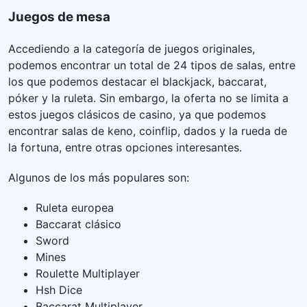
Juegos de mesa
Accediendo a la categoría de juegos originales,
podemos encontrar un total de 24 tipos de salas, entre
los que podemos destacar el blackjack, baccarat,
póker y la ruleta. Sin embargo, la oferta no se limita a
estos juegos clásicos de casino, ya que podemos
encontrar salas de keno, coinflip, dados y la rueda de
la fortuna, entre otras opciones interesantes.
Algunos de los más populares son:
Ruleta europea
Baccarat clásico
Sword
Mines
Roulette Multiplayer
Hsh Dice
Baccarat Multiplayer