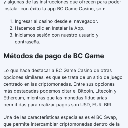
y algunas de las instrucciones que ofrecen para poder
instalar con éxito la app BC Game Casino, son:
Ingresar al casino desde el navegador.
Hacemos clic en Instalar la App.
Iniciamos sesión con nuestro usuario y
contraseña.
Métodos de pago de BC Game
Lo que hace destacar a BC Game Casino de otras
opciones similares, es que se trata de un sitio de juego
centrado en las criptomonedas. Entre sus opciones
más destacadas podemos citar el Bitcoin, Litecoin y
Ethereum, mientras que las monedas fiduciarias
permitidas para realizar pagos son USD, EUR, BRL.
Una de las características especiales es el BC Swap,
que permite intercambiar criptomonedas dentro de la