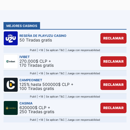
MEJORES CASINOS
RESEÑA DE PLAYUZU CASINO
RECLAMAR
50 Tiradas gratis
Publi | +18 | Se aplican T&C | Juega con responsabilidad
IVIBET
270.000$ CLP +
RECLAMAR
170 Tiradas gratis
Publi | +18 | Se aplican T&C | Juega con responsabilidad
CAMPEONBET
125% hasta 500000$ CLP +
RECLAMAR
100 Tiradas gratis
Publi | +18 | Se aplican T&C | Juega con responsabilidad
CASINIA
620000$ CLP +
RECLAMAR
250 Tiradas gratis
Publi | +18 | Se aplican T&C | Juega con responsabilidad