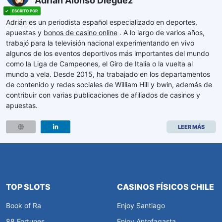
Adrian Alonso Diéguez
Adrián es un periodista español especializado en deportes,
apuestas y
bonos de casino online
. A lo largo de varios años,
trabajó para la televisión nacional experimentando en vivo
algunos de los eventos deportivos más importantes del mundo
como la Liga de Campeones, el Giro de Italia o la vuelta al
mundo a vela. Desde 2015, ha trabajado en los departamentos
de contenido y redes sociales de William Hill y bwin, además de
contribuir con varias publicaciones de afiliados de casinos y
apuestas.
LEER MÁS
TOP SLOTS
CASINOS FÍSICOS CHILE
Book of Ra
Enjoy Santiago
88 Fortunes
Enjoy Antofagasta