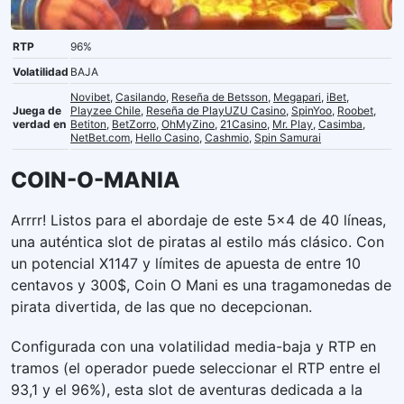
RTP
96%
Volatilidad
BAJA
Novibet
,
Casilando
,
Reseña de Betsson
,
Megapari
,
iBet
,
Juega de
Playzee Chile
,
Reseña de PlayUZU Casino
,
SpinYoo
,
Roobet
,
verdad en
Betiton
,
BetZorro
,
OhMyZino
,
21Casino
,
Mr. Play
,
Casimba
,
NetBet.com
,
Hello Casino
,
Cashmio
,
Spin Samurai
COIN-O-MANIA
Arrrr! Listos para el abordaje de este 5×4 de 40 líneas,
una auténtica slot de piratas al estilo más clásico. Con
un potencial X1147 y límites de apuesta de entre 10
centavos y 300$, Coin O Mani es una tragamonedas de
pirata divertida, de las que no decepcionan.
Configurada con una volatilidad media-baja y RTP en
tramos (el operador puede seleccionar el RTP entre el
93,1 y el 96%), esta slot de aventuras dedicada a la