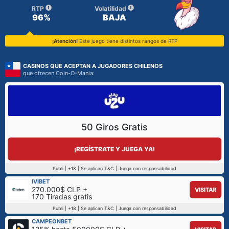
RTP
Volatilidad
96%
BAJA
¡Atención!
Este juego tiene distintos rangos de RTP
CASINOS QUE ACEPTAN A JUGADORES CHILENOS
que ofrecen Coin-O-Mania:
50 Giros Gratis
¡REGÍSTRATE Y JUEGA YA!
Publi | +18 | Se aplican T&C | Juega con responsabilidad
IVIBET
270.000$ CLP +
VISITAR
170 Tiradas gratis
Publi | +18 | Se aplican T&C | Juega con responsabilidad
CAMPEONBET