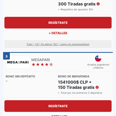
300 Tiradas gratis
Requisitos de apuesta 35x
REGÍSTRATE
+ DETALLES
Publi | +18 | Se aplican T&C | Juega con responsabilidad
3
★★★★☆
Acepta jugadores
chilenos
-
1541000$ CLP +
150 Tiradas gratis
Total por los primeros 2 depósitos
REGÍSTRATE