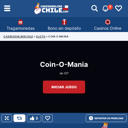
7
Tragamonedas
Bono sin depósito
Casinos Online
CASINOONLINECHILE
»
SLOTS
»
COIN O MANIA
Coin-O-Mania
de
IGT
INICIAR JUEGO
2
REPORTAR UN PROBLEMA