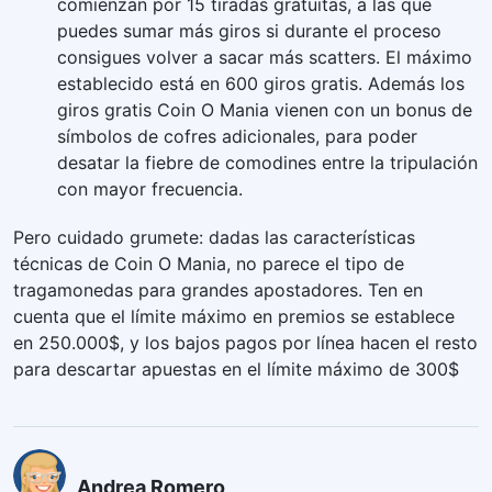
comienzan por 15 tiradas gratuitas, a las que
puedes sumar más giros si durante el proceso
consigues volver a sacar más scatters. El máximo
establecido está en 600 giros gratis. Además los
giros gratis Coin O Mania vienen con un bonus de
símbolos de cofres adicionales, para poder
desatar la fiebre de comodines entre la tripulación
con mayor frecuencia.
Pero cuidado grumete: dadas las características
técnicas de Coin O Mania, no parece el tipo de
tragamonedas para grandes apostadores. Ten en
cuenta que el límite máximo en premios se establece
en 250.000$, y los bajos pagos por línea hacen el resto
para descartar apuestas en el límite máximo de 300$
Andrea Romero