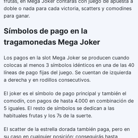
frutas, en Mega Joker contarás con juego de apuesta a
doble o nada para cada victoria, scatters y comodines
para ganar.
Símbolos de pago en la
tragamonedas Mega Joker
Los pagos en la slot Mega Joker se producen cuando
colocas al menos 3 símbolos idénticos en una de las 40
líneas de pago fijas del juego. Se cuentan de izquierda
a derecha y en rodillos consecutivos.
El joker es el símbolo de pago principal y también el
comodín, con pagos de hasta 4.000 en combinación de
5 iguales. El resto de símbolos se dedican a las
habituales frutas y los 7s de la suerte.
El scatter de la estrella dorada también paga, pero en
su caso en cualquier posición: conseguirás hasta