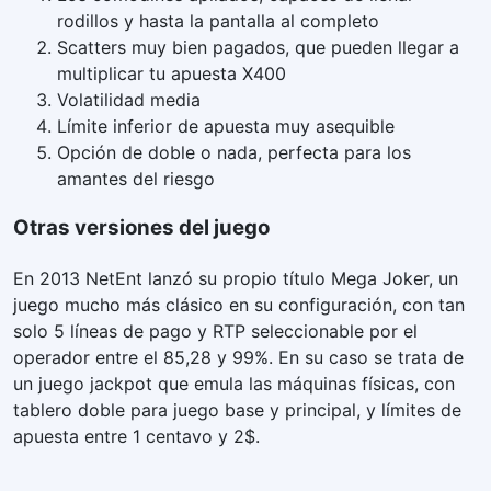
rodillos y hasta la pantalla al completo
Scatters muy bien pagados, que pueden llegar a
multiplicar tu apuesta X400
Volatilidad media
Límite inferior de apuesta muy asequible
Opción de doble o nada, perfecta para los
amantes del riesgo
Otras versiones del juego
En 2013 NetEnt lanzó su propio título Mega Joker, un
juego mucho más clásico en su configuración, con tan
solo 5 líneas de pago y RTP seleccionable por el
operador entre el 85,28 y 99%. En su caso se trata de
un juego jackpot que emula las máquinas físicas, con
tablero doble para juego base y principal, y límites de
apuesta entre 1 centavo y 2$.