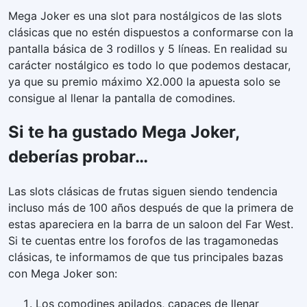
Mega Joker es una slot para nostálgicos de las slots
clásicas que no estén dispuestos a conformarse con la
pantalla básica de 3 rodillos y 5 líneas. En realidad su
carácter nostálgico es todo lo que podemos destacar,
ya que su premio máximo X2.000 la apuesta solo se
consigue al llenar la pantalla de comodines.
Si te ha gustado Mega Joker,
deberías probar…
Las slots clásicas de frutas siguen siendo tendencia
incluso más de 100 años después de que la primera de
estas apareciera en la barra de un saloon del Far West.
Si te cuentas entre los forofos de las tragamonedas
clásicas, te informamos de que tus principales bazas
con Mega Joker son:
Los comodines apilados, capaces de llenar