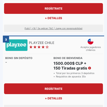
REGÍSTRATE
+ DETALLES
Publi | +18 | Se aplican T&C | Juega con responsabilidad
3
★★★★☆
Acepta jugadores
chilenos
-
1500.000$ CLP +
150 Tiradas gratis
Total por los primeros 3 depósitos
Requisitos de apuesta 35x
REGÍSTRATE
+ DETALLES