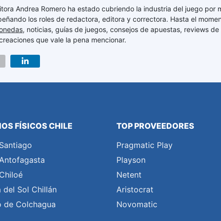
itora Andrea Romero ha estado cubriendo la industria del juego po
ñando los roles de redactora, editora y correctora. Hasta el momen
onedas
, noticias, guías de juegos, consejos de apuestas, reviews d
creaciones que vale la pena mencionar.
OS FÍSICOS CHILE
TOP PROVEEDORES
Santiago
Pragmatic Play
 Antofagasta
Playson
Chiloé
Netent
 del Sol Chillán
Aristocrat
o de Colchagua
Novomatic