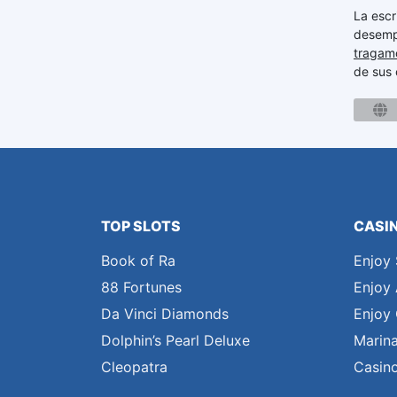
La escr
desempe
tragam
de sus 
TOP SLOTS
CASIN
Book of Ra
Enjoy 
88 Fortunes
Enjoy
Da Vinci Diamonds
Enjoy 
Dolphin’s Pearl Deluxe
Marina
Cleopatra
Casin