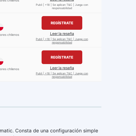
ores chilenos
Publi | +18 | Se aplican T&C | Juega con
responsabilidad
REGÍSTRATE
Leer la reseña
ores chilenos
Publi | +18 | Se aplican T&C | Juega con
responsabilidad
REGÍSTRATE
Leer la reseña
ores chilenos
Publi | +18 | Se aplican T&C | Juega con
responsabilidad
matic. Consta de una configuración simple