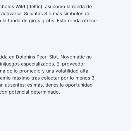
mbolos Wild (delfín), así como la ronda de
activarse. Si juntas 3 o más símbolos de
 la tanda de giros gratis. Esta ronda ofrece
ida en Dolphins Pearl Slot. Novomatic no
inijuegos especializados. El proveedor
a de lo promedio y una volatilidad alta
remio máximo tras colectar por lo menos 3
tán ausentes; es más, tienes la oportunidad
 con potencial determinado.