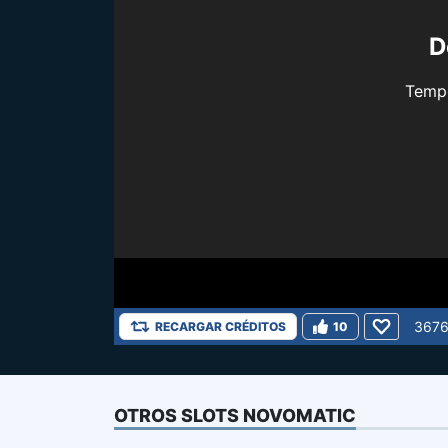
D
367
RECARGAR CRÉDITOS
10
OTROS SLOTS NOVOMATIC