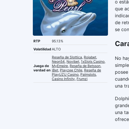
o está
que ac
indica
de ret
se con
RTP
95.13%
Cara
Volatilidad
ALTO
Reseña de Slottica
,
Rojabet
,
No hay
Neon54
,
Novibet
,
1xSlots Casino
,
simple
Juega de
MyEmpire
,
Reseña de Betsson
,
verdad en
iBet
,
Playzee Chile
,
Reseña de
posee 
PlayUZU Casino
,
Palmslots
,
cuando
Casino Infinity
,
Frumzi
una tr
Dolphi
grande
una ta
ofrece